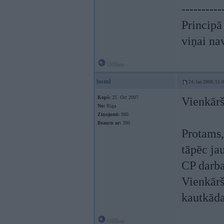
----------
Principā
viņai na
Offline
boml
24. Jan 2008, 15:
Kopš:
25. Oct 2007
Vienkārš
No:
Rīga
Ziņojumi:
986
Braucu ar:
300
Protams,
tāpēc jau
CP darba
Vienkārš
kautkāda
Offline