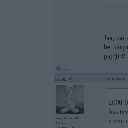
Jaa, par
bet vinj
gajeji
Offline
Kroljix
24. Jan 2008, 15:
2008-0
bus tev
Kopš:
06. Dec 2006
vienme
No:
Rīga
Ziņojumi:
1686