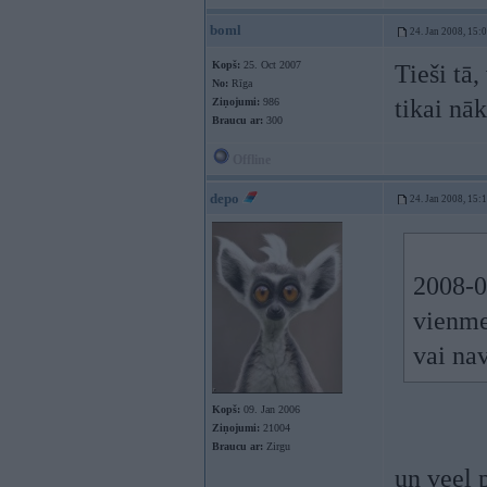
boml
24. Jan 2008, 15:
Kopš:
25. Oct 2007
Tieši tā,
No:
Rīga
tikai nāk
Ziņojumi:
986
Braucu ar:
300
Offline
depo
24. Jan 2008, 15:
2008-0
vienme
vai na
Kopš:
09. Jan 2006
Ziņojumi:
21004
Braucu ar:
Zirgu
un veel 