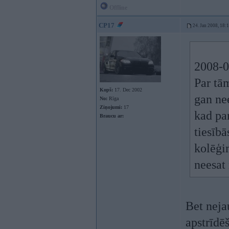
Offline
CP17
24. Jan 2008, 18:
2008-0
Par tā
Kopš:
17. Dec 2002
gan nee
No:
Rīga
Ziņojumi:
17
kad paņ
Braucu ar:
tiesībā
kolēģim
neesat 
Bet neja
apstrīdēš