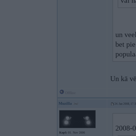
vai n
un vee
bet pi
popula
Un kā vē
Offline
Muzilla
24. Jan 2008, 17:
2008-0
Kopš:
01. Nov 2006