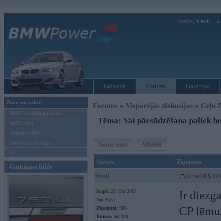
Sveiks,
Viesi!
Ie
Galvenā
Forums
Galerijas
Ziņas un raksti
Forums
»
Vispārējās diskusijas
»
Ceļu P
BMW modeļu jaunumi
Tēma: Vai pārsūdzēšana paliek b
BMW testi
Mēneša BMW
Sērijveida tūnings
Jauna tēma
Atbildēt
Vel...
Autors
Ziņojums
Gadījuma bilde
boml
24. Jan 2008, 13:
Kopš:
25. Oct 2007
Ir diezg
No:
Rīga
CP lēmum
Ziņojumi:
986
Braucu ar:
300