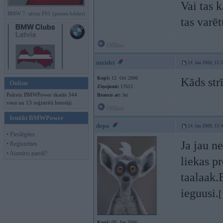
Vai tas k
BMW 7. sērija F01 (preses bildes)
tas varēt
Offline
meidei
24. Jan 2008, 13:
Kopš:
12. Oct 2006
Kāds str
Online
Ziņojumi:
17615
Pašreiz BMWPower skatās 344
Braucu ar:
3er
viesi un 13 reģistrēti lietotāji.
Offline
Ienākt BMWPower
depo
24. Jan 2008, 13:
• Pieslēgties
Ja jau n
• Reģistrēties
• Aizmirsi paroli?
liekas p
taalaak.
ieguusi.
[
Kopš:
09. Jan 2006