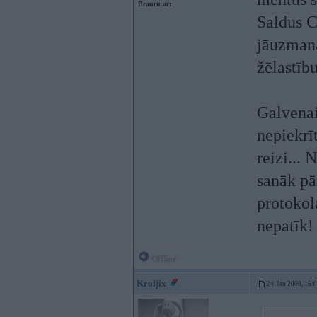
Braucu ar:
Saldus C
jāuzmanā
žēlastību
Galvenai
nepiekrīt
reizi...
sanāk pār
protoko
nepatīk
Offline
Kroljix
24. Jan 2008, 15: