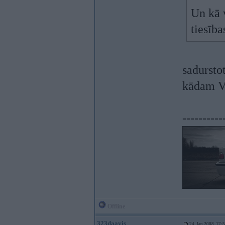
Un kā 
tiesība
sadursto
kādam 
----------
Offline
323daavis
24. Jan 2008, 17: