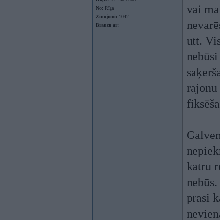
vai maz
No:
Rīga
Ziņojumi:
1042
nevarēs
Braucu ar:
utt. V
nebūsi
saķerš
rajonu
fiksēša
Galven
nepiekr
katru 
nebūs. 
prasi 
nevien