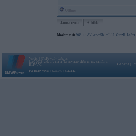
Offline
Jauna tēma
Atbildēt
Moderatori:
968-jk
,
AV
,
AiwaShuraLLP
,
GirtzB
,
Lafter
Vortāls BMWPower.lv darbojas
kopš 2002. gada 14. maija. Tas nav auto klubs un nav saistīts ar
Galvena
|
Fo
BMW AG.
Par BMWPower
|
Kontakti
|
Reklāma