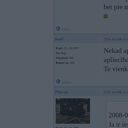
bet pie 
Offline
boml
24. Jan 2008, 15:
Kopš:
25. Oct 2007
Nekad apz
No:
Rīga
apliecīb
Ziņojumi:
986
Braucu ar:
300
Te vienk
Offline
Pljavejs
24. Jan 2008, 15:
2008-0
Ja ir i
Kopš:
19. Jan 2008