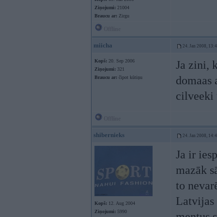
Ziņojumi:
21004
Braucu ar:
Zirgu
Offline
miicha
24. Jan 2008, 13:
Kopš:
20. Sep 2006
Ja zini, 
Ziņojumi:
321
domaas ar
Braucu ar:
čipot kūtiņu
cilveeki
Offline
shibernieks
24. Jan 2008, 14:
Ja ir ie
mazāk sā
to nevarē
Latvijas
Kopš:
12. Aug 2004
Ziņojumi:
5990
mentus s