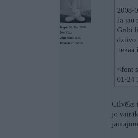
2008-0
Ja jau
Kopš:
06. Dec 2006
Gribi 
No:
Rīga
dziivo
Ziņojumi:
1686
Braucu ar:
masku
nekaa 
<font 
01-24 
Cilvēks 
jo vairāk
jautājum