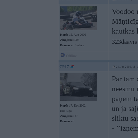
Voodoo 
Māņticīg
kautkas l
Kopš:
15. Aug 2006
Ziņojumi:
503
323daavis
Braucu ar:
Subaru
Offline
CP17
24. Jan 2008, 18:
Par tām 
neesmu r
paņem tav
Kopš:
17. Dec 2002
un ja saj
No:
Rīga
Ziņojumi:
17
sliktu sa
Braucu ar:
- ’’izņem