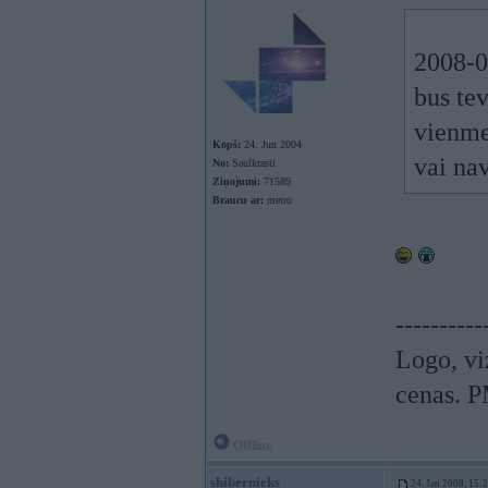
2008-0
bus tev
vienme
Kopš:
24. Jun 2004
vai na
No:
Saulkrasti
Ziņojumi:
71589
Braucu ar:
metro
----------
Logo, viz
cenas. P
Offline
shibernieks
24. Jan 2008, 15: