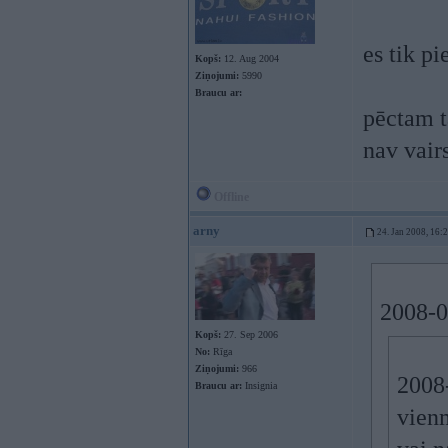
es tik pi
Kopš:
12. Aug 2004
Ziņojumi:
5990
Braucu ar:
pēctam t
nav vair
Offline
arny
24. Jan 2008, 16:
2008-0
Kopš:
27. Sep 2006
No:
Rīga
Ziņojumi:
966
2008-
Braucu ar:
Insignia
vienm