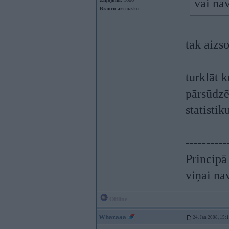
vai na
Braucu ar:
masku
tak aizso
turklāt k
pārsūdzē
statisti
----------
Principā
viņai na
Offline
Whazaaa
24. Jan 2008, 15: