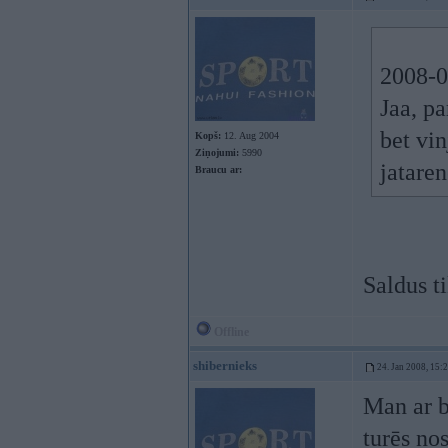
2008-01
Jaa, pa
bet vi
Kopš:
12. Aug 2004
Ziņojumi:
5990
jataren
Braucu ar:
Saldus t
Offline
shibernieks
24. Jan 2008, 15:
Man ar b
turēs no