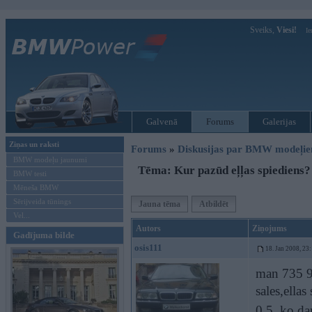
Sveiks,
Viesi!
Ie
Galvenā
Forums
Galerijas
Ziņas un raksti
Forums
»
Diskusijas par BMW modeļi
BMW modeļu jaunumi
Tēma: Kur pazūd eļļas spiediens?
BMW testi
Mēneša BMW
Sērijveida tūnings
Jauna tēma
Atbildēt
Vel...
Autors
Ziņojums
Gadījuma bilde
osis111
18. Jan 2008, 23
man 735 96
sales,ellas
0,5. ko da