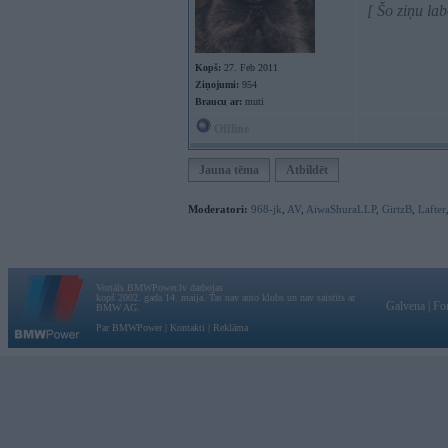
[ Šo ziņu la
Kopš:
27. Feb 2011
Ziņojumi:
954
Braucu ar:
muti
Offline
Jauna tēma
Atbildēt
Moderatori:
968-jk
,
AV
,
AiwaShuraLLP
,
GirtzB
,
Lafter
Vortāls BMWPower.lv darbojas
kopš 2002. gada 14. maija. Tas nav auto klubs un nav saistīts ar
Galvena
|
Fo
BMW AG.
Par BMWPower
|
Kontakti
|
Reklāma