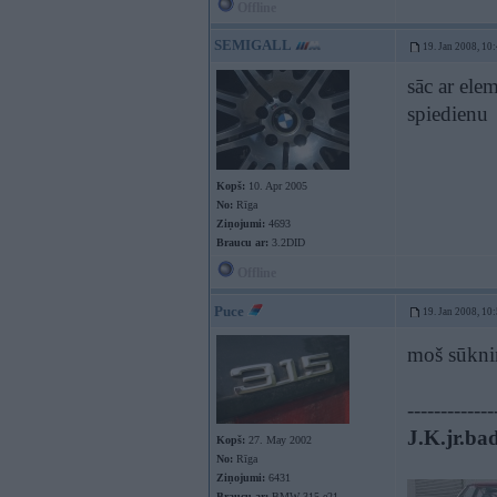
Offline
SEMIGALL
19. Jan 2008, 10
sāc ar ele
spiedienu
Kopš:
10. Apr 2005
No:
Rīga
Ziņojumi:
4693
Braucu ar:
3.2DID
Offline
Puce
19. Jan 2008, 10
moš sūkni
-------------
J.K.jr.bad
Kopš:
27. May 2002
No:
Rīga
Ziņojumi:
6431
Braucu ar:
BMW 315 e21