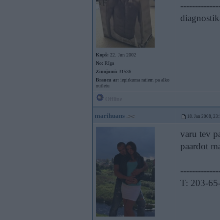
-------------
diagnostik
Kopš:
22. Jun 2002
No:
Rīga
Ziņojumi:
31536
Braucu ar:
iepirkuma ratiem pa alko
outletu
Offline
marihuans
18. Jan 2008, 23
varu tev p
paardot ma
-------------
T: 203-65