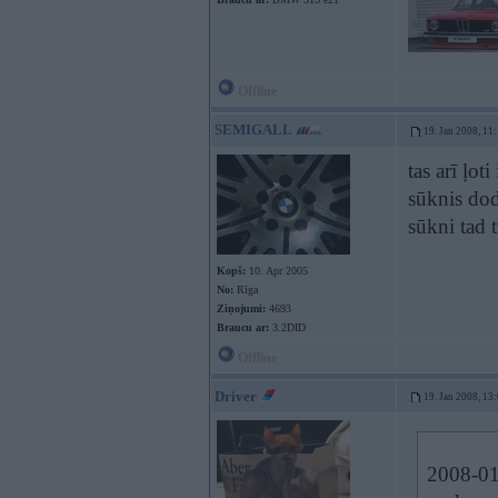
Offline
SEMIGALL
19. Jan 2008, 11
tas arī ļot
sūknis dod
sūkni tad 
Kopš:
10. Apr 2005
No:
Rīga
Ziņojumi:
4693
Braucu ar:
3.2DID
Offline
Driver
19. Jan 2008, 13
2008-01-