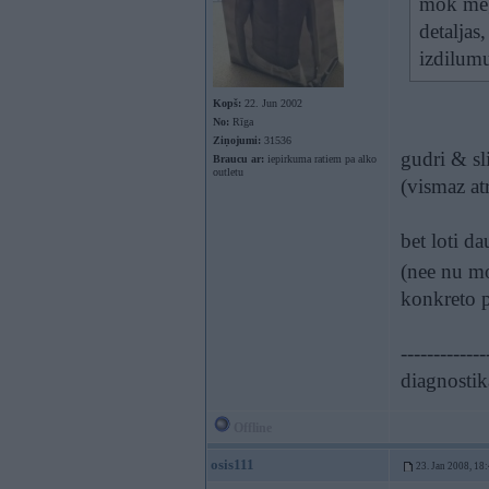
mok megj
detaljas
izdilum
Kopš:
22. Jun 2002
No:
Rīga
Ziņojumi:
31536
gudri & sl
Braucu ar:
iepirkuma ratiem pa alko
outletu
(vismaz at
bet loti d
(nee nu mo
konkreto 
-------------
diagnostik
Offline
osis111
23. Jan 2008, 18