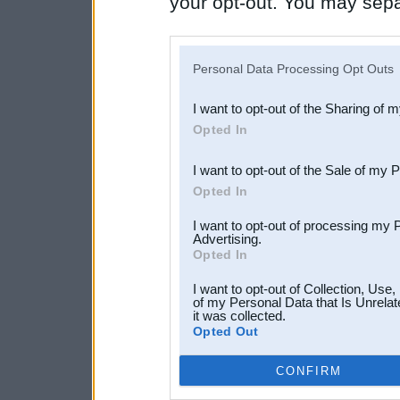
your opt-out. You may separ
disclosure of your personal
IAB’s list of downstream pa
Personal Data Processing Opt Outs
also be disclosed by us to 
I want to opt-out of the Sharing of 
Downstream Participants
th
Opted In
third parties.
I want to opt-out of the Sale of my 
Opted In
I want to opt-out of processing my 
Advertising.
Opted In
I want to opt-out of Collection, Use
of my Personal Data that Is Unrelat
it was collected.
Opted Out
CONFIRM