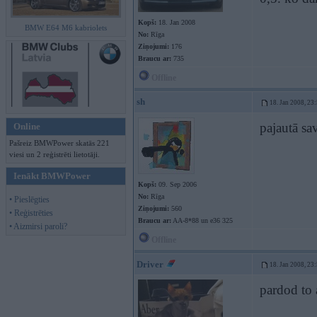
Kopš:
18. Jan 2008
BMW E64 M6 kabriolets
No:
Rīga
Ziņojumi:
176
Braucu ar:
735
Offline
sh
18. Jan 2008, 23
pajautā sa
Online
Pašreiz BMWPower skatās 221
viesi un 2 reģistrēti lietotāji.
Ienākt BMWPower
Kopš:
09. Sep 2006
No:
Rīga
• Pieslēgties
Ziņojumi:
560
• Reģistrēties
Braucu ar:
AA-8*88 un e36 325
• Aizmirsi paroli?
Offline
Driver
18. Jan 2008, 23
pardod to