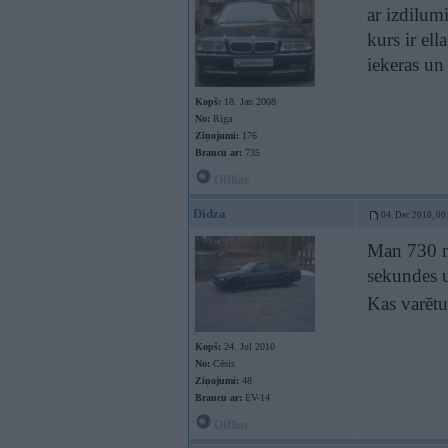
ar izdilumi
kurs ir ell
iekeras un 
Kopš:
18. Jan 2008
No:
Rīga
Ziņojumi:
176
Braucu ar:
735
Offline
Didza
04. Dec 2010, 00
Man 730 m
sekundes u
Kas varēt
Kopš:
24. Jul 2010
No:
Cēsis
Ziņojumi:
48
Braucu ar:
EV-14
Offline