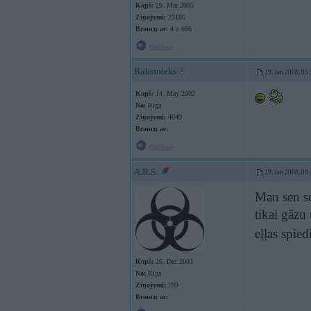
Kopš:
29. Mar 2005
Ziņojumi:
23186
Braucu ar:
4 x 666
Offline
Rakstnieks
19. Jan 2008, 05
Kopš:
14. May 2002
No:
Rīga
Ziņojumi:
4649
Braucu ar:
Offline
A.R.S.
19. Jan 2008, 08
Man sen se
tikai gāzu
eļļas spie
Kopš:
26. Dec 2003
No:
Rīga
Ziņojumi:
799
Braucu ar: