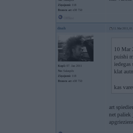
Ziņojumi:
118
Braucu ar:
e38 750
Offline
dnah
11. Mar 2011, 01
10 Mar 2
puishi 
iedegas
Kopš:
07. Jan 2011
klat aut
No:
Salaspils
Ziņojumi:
118
Braucu ar:
e38 750
kas vare
art spiedie
net paliek
apgriezien