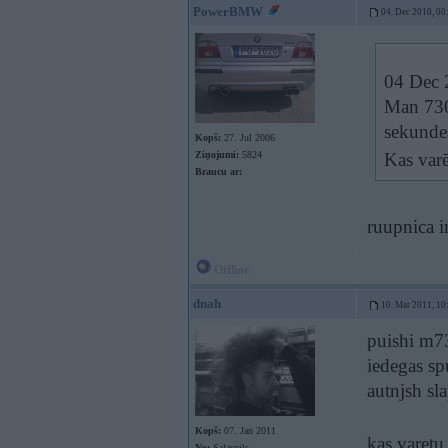
PowerBMW
04. Dec 2010, 00
04 Dec 2
Man 730
sekundes
Kopš:
27. Jul 2006
Ziņojumi:
5824
Kas var
Braucu ar:
ruupnica i
Offline
dnah
10. Mar 2011, 10
puishi m7
iedegas s
autnjsh sl
Kopš:
07. Jan 2011
kas varetu
No:
Salaspils