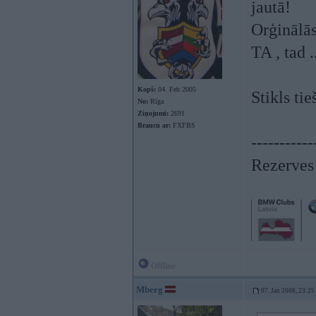
jautā!
Orģinālās
TA , tad ..
Kopš:
04. Feb 2005
Stikls ti
No:
Rīga
Ziņojumi:
2691
Braucu ar:
FXFBS
-----------
Rezerves 
Offline
Mberg
07. Jan 2008, 23:25