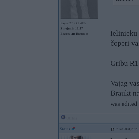
Kopš:
27. Oct 2005
Ziņojumi:
19117
ielinieku
Braucu ar:
Braucu ar
čoperi va
Gribu R
Vajag vas
Braukt na
was edited
Offline
Staris
07. Jan 2008, 23:29