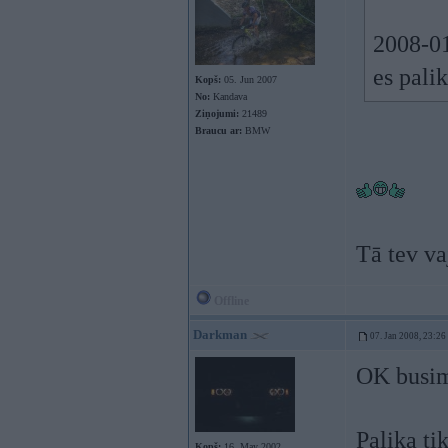
2008-01
es pali
Kopš:
05. Jun 2007
No:
Kandava
Ziņojumi:
21489
Braucu ar:
BMW
Tā tev va
Offline
Darkman
07. Jan 2008, 23:26
OK busim
Palika ti
Kopš:
16. May 2002