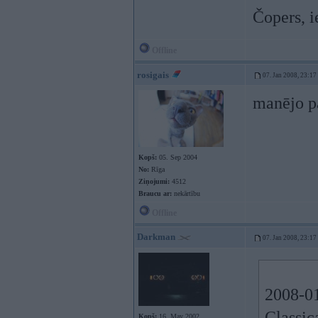
Čopers, i
Offline
rosigais
07. Jan 2008, 23:17
manējo p
Kopš:
05. Sep 2004
No:
Rīga
Ziņojumi:
4512
Braucu ar:
nekārtību
Offline
Darkman
07. Jan 2008, 23:17
2008-01
Classic
Kopš:
16. May 2002