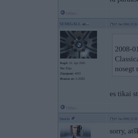
Offline
SEMIGALL
07. Jan 2008, 23:35
2008-01
Classic
Kopš:
10. Apr 2005
nosegt 
No:
Rīga
Ziņojumi:
4693
Braucu ar:
3.2DID
es tikai 
Offline
Staris
07. Jan 2008, 23:36
sorry, at