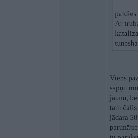
paldies
Ar trub
kataliza
tunesh
Viens paz
sapņu moc
jaunu, be
tam čalis
jādara 50
parunājie
tu paraks