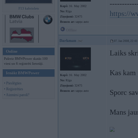
-----------
Kopš:
16. May 2002
F13 kabriolets
No:
Rīga
https://
Ziņojumi:
32475
Braucu ar:
sapņu auto
Offline
Darkman
07. Jan 2008, 22:43
Online
Laiks skr
Pašreiz BMWPower skatās 100
viesi un 6 reģistrēti lietotāji.
Kas kam 
Ienākt BMWPower
Kopš:
16. May 2002
No:
Rīga
• Pieslēgties
Ziņojumi:
32475
• Reģistrēties
Sporc sav
Braucu ar:
sapņu auto
• Aizmirsi paroli?
Mans jau