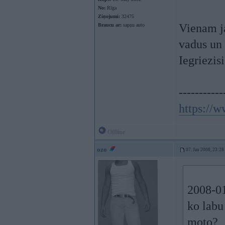
No:
Rīga
Ziņojumi:
32475
Vienam j
Braucu ar:
sapņu auto
vadus un 
Iegriezis
-----------
https://
Offline
ozo
07. Jan 2008, 23:28
2008-01
ko labu
moto?