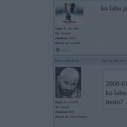
ko labu p
Kopš:
24. Apr 2006
No:
Ventspils
Ziņojumi:
30616
Braucu ar:
ra ucuarB
Offline
lisais_chechens
07. Jan 2008, 23:17
2008-01
ko labu
moto?
Kopš:
22. Jul 2004
No:
Jūrmala
Ziņojumi:
4500
Braucu ar:
Suzuki Impreza