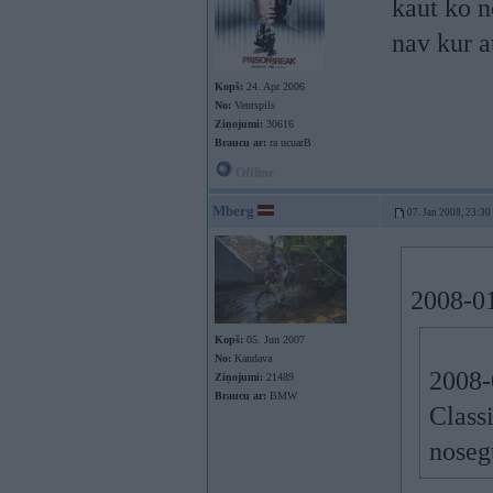
kaut ko n
nav kur a
Kopš:
24. Apr 2006
No:
Ventspils
Ziņojumi:
30616
Braucu ar:
ra ucuarB
Offline
Mberg
07. Jan 2008, 23:30
2008-01
Kopš:
05. Jun 2007
No:
Kandava
2008-
Ziņojumi:
21489
Braucu ar:
BMW
Classi
noseg