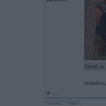
Braucu ar:
nekārtību
Spied uz 
nesūdzos,
Offline
Jauna tēma
Atbildēt