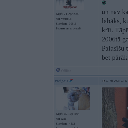
un nav k
Kopš:
24. Apr 2006
No:
Ventspils
labāks, k
Ziņojumi:
30616
krīt. Tāp
Braucu ar:
ra ucuarB
2006tā g
Palasīšu 
bet pārāk
Offline
rosigais
07. Jan 2008, 23:40
Kopš:
05. Sep 2004
No:
Rīga
Ziņojumi:
4512