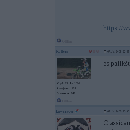
-----------
https://
Offline
Rollers
07. Jan 2008, 22:45
es palikš
Kopš:
02. Jan 2008
Ziņojumi:
1338
Braucu ar:
848
Offline
kawaracer
07. Jan 2008, 23:09
Classicam