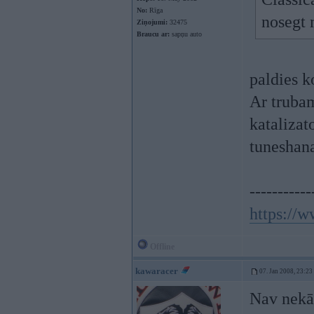
No:
Rīga
nosegt 
Ziņojumi:
32475
Braucu ar:
sapņu auto
paldies k
Ar trubam
katalizat
tuneshan
-----------
https://
Offline
kawaracer
07. Jan 2008, 23:23
Nav nekād