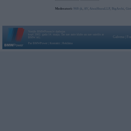
Moderatori:
968-jk
,
AV
,
AiwaShuraLLP
,
BigArchi
,
Gir
Vortāls BMWPower.lv darbojas
kopš 2002. gada 14. maija. Tas nav auto klubs un nav saistīts ar
Galvena
|
Fo
BMW AG.
Par BMWPower
|
Kontakti
|
Reklāma