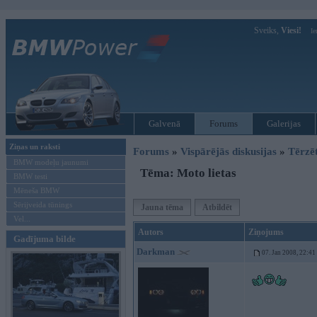
Sveiks,
Viesi!
Ie
Galvenā
Forums
Galerijas
Ziņas un raksti
Forums
»
Vispārējās diskusijas
»
Tērzē
BMW modeļu jaunumi
Tēma: Moto lietas
BMW testi
Mēneša BMW
Sērijveida tūnings
Jauna tēma
Atbildēt
Vel...
Autors
Ziņojums
Gadījuma bilde
Darkman
07. Jan 2008, 22:41