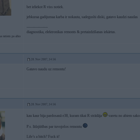
bet ieliekot R viss notiek.
jebkuraa gadijumaa karba ir nokauta, sadegushi diski, gatavo kaudzi naudas
-----------------
diagnostika, elektronikas remonts & pretaizdzīšanas iekārtas.
a ratiem pa alko
28. Nov 2007, 14:56
Gatavo naudu uz remontu!
28. Nov 2007, 14:56
kau kaur bija pardosanā e38, kuram tikai R strādāja
varetu no abiem sak
P.s. līdzjūtības par tuvojošos remontu
Life’s a bitch? Fuck it!