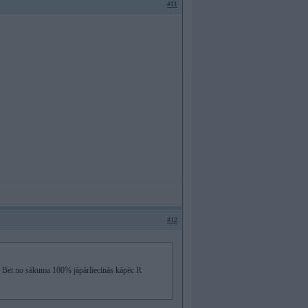
#11
#12
s. Bet no sākuma 100% jāpārliecinās kāpēc R