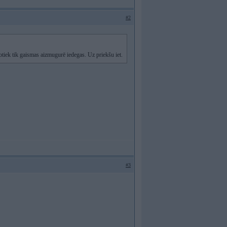
#2
notiek tik gaismas aizmugurē iedegas. Uz priekšu iet.
#3