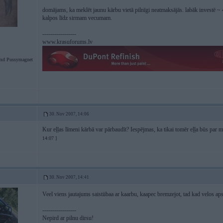
domājams, ka meklēt jaunu kārbu vietā pilnīgi neatmaksājās. labāk investē 
kalpos līdz sirmam vecumam.
-----------------
www.krasuforums.lv
xd Pussymagnet
30. Nov 2007, 14:06
Kur eļļas līmeni kārbā var pārbaudīt? Iespējmas, ka tikai tomēr eļļa būs par m
14:07 ]
30. Nov 2007, 14:41
Veel viens jautajums saistiibaa ar kaarbu, kaapec bremzejot, tad kad velos aps
-----------------
Nepird ar pilnu dirsu!