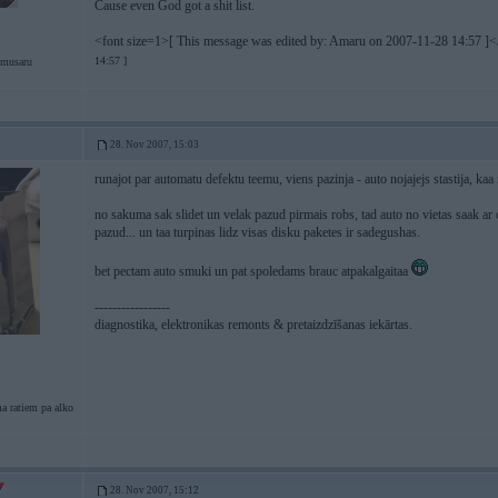
Cause even God got a shit list.
<font size=1>[ This message was edited by: Amaru on 2007-11-28 14:57 ]<
14:57 ]
 musaru
28. Nov 2007, 15:03
runajot par automatu defektu teemu, viens pazinja - auto nojajejs stastija, 
no sakuma sak slidet un velak pazud pirmais robs, tad auto no vietas saak ar o
pazud... un taa turpinas lidz visas disku paketes ir sadegushas.
bet pectam auto smuki un pat spoledams brauc atpakalgaitaa
-----------------
diagnostika, elektronikas remonts & pretaizdzīšanas iekārtas.
a ratiem pa alko
28. Nov 2007, 15:12