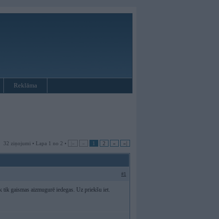
Reklāma
32 ziņojumi • Lapa 1 no 2 •
|«
«
1
2
»
»|
#1
ek tik gaismas aizmugurē iedegas. Uz priekšu iet.