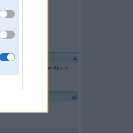
#9
Bet no sākuma 100% jāpārliecinās kāpēc R pazuda.
#10