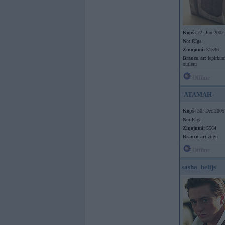
Kopš:
22. Jun 2002
No:
Rīga
Ziņojumi:
31536
Braucu ar:
iepirkum
outletu
Offline
-ATAMAH-
Kopš:
30. Dec 2005
No:
Rīga
Ziņojumi:
5564
Braucu ar:
zirgu
Offline
sasha_belijs