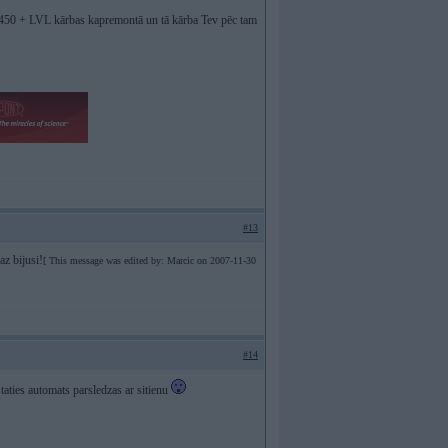
~ 450 + LVL kārbas kapremontā un tā kārba Tev pēc tam
#13
az bijusi!
[ This message was edited by: Marcic on 2007-11-30
#14
taties automats parsledzas ar sitienu