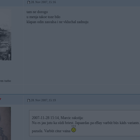
28. Nov 2007, 15:16
tam ne dorogo
u menja takoe toze bilo
klapan odin zasralsa i ne vkluchal zadnuju
ven turbo
28. Nov 2007, 15:19
2007-11-28 15:14, Marcic rakstīja:
Nu es jau jutu ka sūdi briest. Japaardas pa eBay varbūt būs kāds variant
pazuda. Varbūt citur vaina