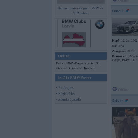
Offline
Hamann pārveidojumi BMW Z4
Tune-L
M Roadster
Kopš:
12. Jun 2002
No:
Rīga
Ziņojumi:
20578
Online
Braucu ar:
BMW 4 
Coupe, BMW 4 G26
Pašreiz BMWPower skatās 192
viesi un 3 reģistrēti lietotāji.
Ienākt BMWPower
• Pieslēgties
Offline
• Reģistrēties
• Aizmirsi paroli?
Driver