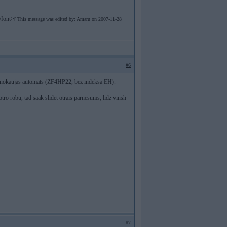
/font>
[ This message was edited by: Amaru on 2007-11-28
#6
kaa nokaujas automats (ZF4HP22, bez indeksa EH).
tro robu, tad saak slidet otrais parnesums, lidz vinsh
#7