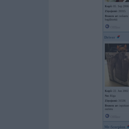
Kopš:
05. Sep 2006
Ziņojumi:
20315
Braucu ar:
nošautu
bagāžniekā
Offline
Driver
Kopš:
22. Jun 2002
No:
Rīga
Ziņojumi:
31536
Braucu ar:
iepirkum
outletu
Offline
Mr-Scorpion