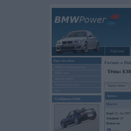
Galvenā
Ziņas un raksti
Forums
»
Dis
BMW modeļu jaunumi
Tēma: E38
BMW testi
Mēneša BMW
Sērijveida tūnings
Jauna tēma
Vel...
Autors
Gadījuma bilde
Marcic
Kopš:
25. Jun 2007
Ziņojumi:
29
Braucu ar: