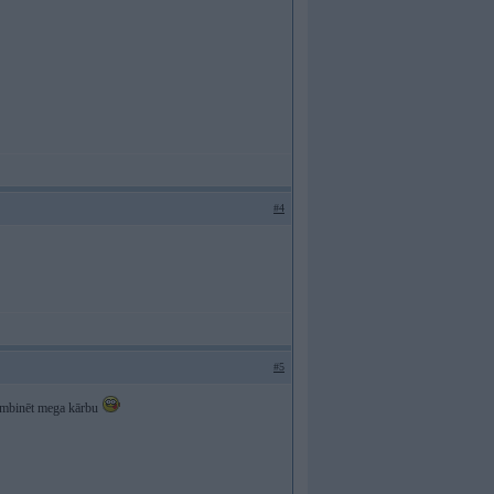
#4
#5
ombinēt mega kārbu