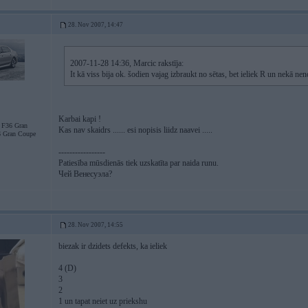
28. Nov 2007, 14:47
2007-11-28 14:36, Marcic rakstīja:
It kā viss bija ok. šodien vajag izbraukt no sētas, bet ieliek R un nekā ne
Karbai kapi !
F36 Gran
Kas nav skaidrs ...... esi nopisis liidz naavei .....
 Gran Coupe
-----------------
Patiesība mūsdienās tiek uzskatīta par naida runu.
Чей Венесуэла?
28. Nov 2007, 14:55
biezak ir dzidets defekts, ka ieliek
4 (D)
3
2
1 un tapat neiet uz priekshu