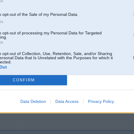
In
o opt-out of the Sale of my Personal Data.
In
to opt-out of processing my Personal Data for Targeted
ing.
In
o opt-out of Collection, Use, Retention, Sale, and/or Sharing
ersonal Data that Is Unrelated with the Purposes for which it
28. Nov 2007, 15:14
lected.
Out
Nu es jau jutu ka sūdi briest. Japaardas pa eBay varbūt būs kāds variants. 
Varbūt citur vaina
CONFIRM
28. Nov 2007, 15:15
Data Deletion
Data Access
Privacy Policy
Jap marihuan!