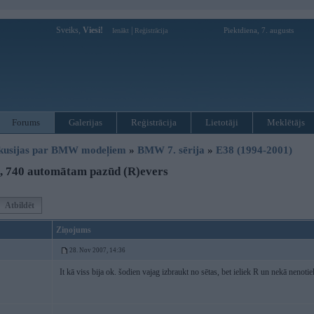
Sveiks,
Viesi!
|
Piektdiena, 7. augusts
Ienākt
Reģistrācija
Forums
Galerijas
Reģistrācija
Lietotāji
Meklētājs
kusijas par BMW modeļiem
»
BMW 7. sērija
»
E38 (1994-2001)
, 740 automātam pazūd (R)evers
Atbildēt
Ziņojums
28. Nov 2007, 14:36
It kā viss bija ok. šodien vajag izbraukt no sētas, bet ieliek R un nekā nenoti