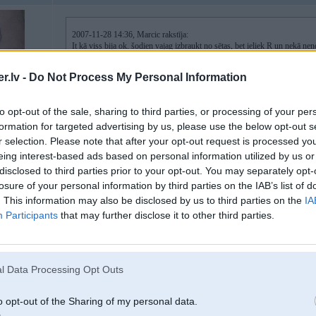
2007-11-28 14:36, Marcic rakstīja:
It kā viss bija ok. šodien vajag izbraukt no sētas, bet ieliek R un nekā ne
.lv -
Do Not Process My Personal Information
bet "R" pozīcijā jau arī nevajadzēja uz priekšu iet, bet gan atpakaļ
bet ja godīgi - meklē vien servisu, jo, cik atceros, ar Reversu viss arī sākās. 
to opt-out of the sale, sharing to third parties, or processing of your per
-----------------
formation for targeted advertising by us, please use the below opt-out s
www.krasuforums.lv
r selection. Please note that after your opt-out request is processed y
eing interest-based ads based on personal information utilized by us or
disclosed to third parties prior to your opt-out. You may separately opt-
xd Pussymagnet
losure of your personal information by third parties on the IAB’s list of
. This information may also be disclosed by us to third parties on the
IA
Participants
that may further disclose it to other third parties.
28. Nov 2007, 15:14
man liekas,ka topika autors man tikko zvaniija sakaraa ar kaarbu
l Data Processing Opt Outs
-----------------
T: 203-65-203
o opt-out of the Sharing of my personal data.