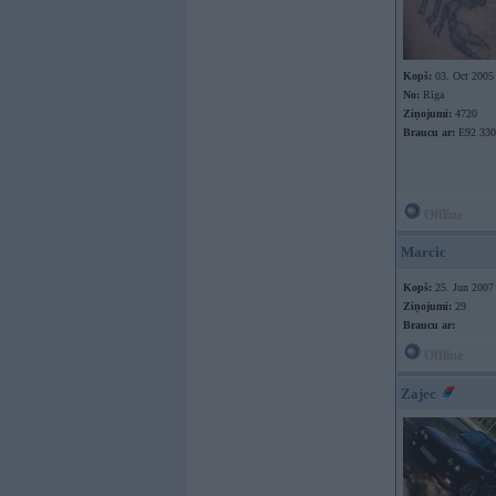
Kopš:
03. Oct 2005
No:
Rīga
Ziņojumi:
4720
Braucu ar:
E92 330
Offline
Marcic
Kopš:
25. Jun 2007
Ziņojumi:
29
Braucu ar:
Offline
Zajec