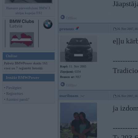
Jāapstāj
Hamann pārveidojumi BMW 3.
sērijas kupejai E92
Offline
protams
26. Nov 2007, 16
eļļu kār
Online
----------
Pašreiz BMWPower skatās 161
Kopš:
11. Nov 2005
viesi un 7 reģistrēti lietotāji.
Tradicio
Ziņojumi:
6334
Ienākt BMWPower
Braucu ar:
NS7
Offline
• Pieslēgties
• Reģistrēties
marihuans
26. Nov 2007, 16
• Aizmirsi paroli?
ja izdom
----------
T: 203-