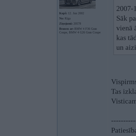
2007-1
Kopš:
12. Jun 2002
Sāk pa
No:
Rīga
Ziņojumi:
20578
vienā 
Braucu ar:
BMW 4 F36 Gran
Coupe, BMW 4 G26 Gran Coupe
kas tā
un aizi
Vispirms
Tas izkl
Visticam
----------
Patiesīb