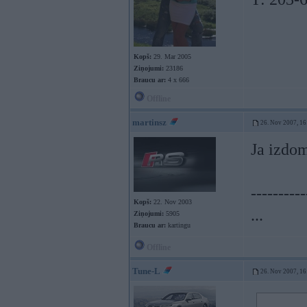
Kopš:
29. Mar 2005
Ziņojumi:
23186
Braucu ar:
4 x 666
Offline
martinsz
26. Nov 2007, 16
Ja izdo
----------
Kopš:
22. Nov 2003
...
Ziņojumi:
5905
Braucu ar:
kartingu
Offline
Tune-L
26. Nov 2007, 16