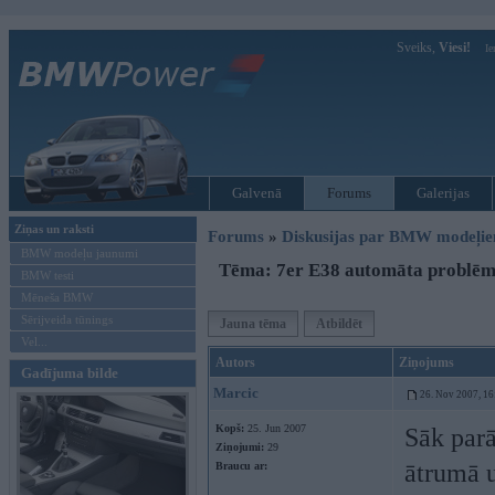
Sveiks,
Viesi!
Ie
Galvenā
Forums
Galerijas
Ziņas un raksti
Forums
»
Diskusijas par BMW modeļi
BMW modeļu jaunumi
Tēma: 7er E38 automāta problē
BMW testi
Mēneša BMW
Sērijveida tūnings
Jauna tēma
Atbildēt
Vel...
Autors
Ziņojums
Gadījuma bilde
Marcic
26. Nov 2007, 16
Kopš:
25. Jun 2007
Sāk parā
Ziņojumi:
29
ātrumā u
Braucu ar: