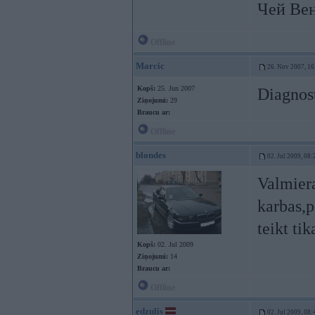
Чей Ве
Offline
Marcic
26. Nov 2007, 16
Kopš:
25. Jun 2007
Diagnost
Ziņojumi:
29
Braucu ar:
Offline
blondes
02. Jul 2009, 08:
Valmiera
karbas,p
teikt ti
Kopš:
02. Jul 2009
Ziņojumi:
14
Braucu ar:
Offline
edzulis
02. Jul 2009, 08: