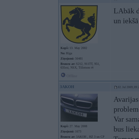
LAbāk da
un iekšā
Kopš:
13. May 2002
No:
Rīga
Ziņojumi:
56481
Braucu ar:
S212, 911TT, 951,
635csi, NSX, Tillotson t4
Offline
3AKOH
02. Jul 2009, 09:
Avarijas
problema
Var sama
Kopš:
27. May 2008
bus liek
Ziņojumi:
1673
Braucu ar:
3AKOH , HZ 3 un CP