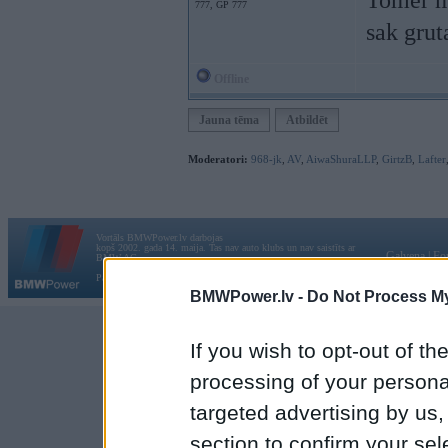
Tomer me
777, GP 777
sak grut
Offline
Jauna tēma
Atbildēt
Moderatori:
968-jk
,
AV
,
AiwaShuraLLP
,
GirtzB
,
Lafter
Vortāls BMWPower.lv darbojas
kopš 2002. gada 14. maija. Tas nav auto klubs un nav saistīts ar
Galvena
|
Fo
BMW AG.
Par BMWPower
|
Kontakti
|
Reklāma
BMWPower.lv -
Do Not Process My
If you wish to opt-out of the
processing of your personal
targeted advertising by us
section to confirm your sel