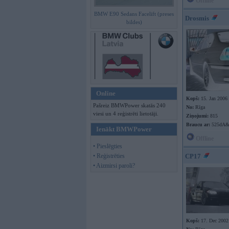
Offline
BMW E90 Sedans Facelift (preses
Drosmis
bildes)
Online
Kopš:
15. Jan 2006
Pašreiz BMWPower skatās 240
No:
Rīga
viesi un 4 reģistrēti lietotāji.
Ziņojumi:
815
Braucu ar:
525dA&
Ienākt BMWPower
Offline
• Pieslēgties
• Reģistrēties
CP17
• Aizmirsi paroli?
Kopš:
17. Dec 2002