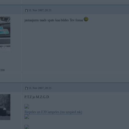
11. Nov 2007, 20:21
jautaajums taads spats kaa bildes Tev fonaa
330
11. Nov 2007, 20:21
P.T.Z jo M.Z.G.D.
Riepeles un E39 lampeles (nu uzspied tak)