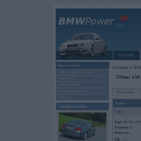
Galvenā
Ziņas un raksti
Forums
»
Dis
BMW modeļu jaunumi
Tēma: e38 
BMW testi
Mēneša BMW
Sērijveida tūnings
Jauna tēma
Vel...
Autors
Gadījuma bilde
750i
Kopš:
08. Nov 200
Ziņojumi:
31
Braucu ar: