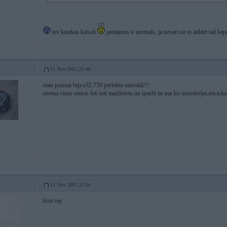
tev kautkas kaissh
jautajums ir normals, ja nevari uz to atildet tad kap
11. Nov 2007, 22:48
man pazinai bija e32 750 perfekta stavokli!!!
neema vinas sencis loti loti mazlietotu.nu ipashi ne par ko nesudzejas,teica,k
11. Nov 2007, 22:54
kroi top