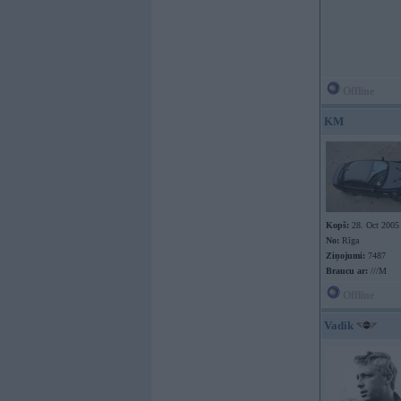
Offline
KM
Kopš:
28. Oct 2005
No:
Rīga
Ziņojumi:
7487
Braucu ar:
///M
Offline
Vadik