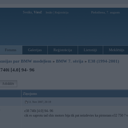
Sveiks,
Viesi!
|
Piektdiena, 7. augusts
Ienākt
Reģistrācija
Forums
Galerijas
Reģistrācija
Lietotāji
Meklētājs
kusijas par BMW modeļiem
»
BMW 7. sērija
»
E38 (1994-2001)
740i [4.0] 94- 96
Atbildēt
Ziņojums
11. Nov 2007, 20:19
e38 740i [4.0] 94- 96
7
cik es saprotu tad shis motors bija tik pat neizdevies ka pirmstam e32 750 ? va