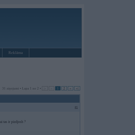
Reklāma
31 ziņojumi • Lapa 1 no 2 •
|«
«
1
2
»
»|
#1
i tas ir pizdjosh ?