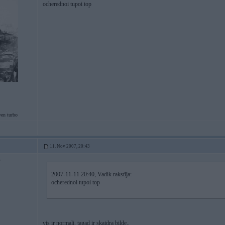
ocherednoi tupoi top
ven turbo
11. Nov 2007, 20:43
7
2007-11-11 20:40, Vadik rakstīja:
ocherednoi tupoi top
vis ir normali, tagad ir skaidra bilde..