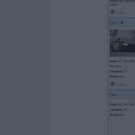
Braucu ar:
iepirkum
outletu
Offline
CP17
Kopš:
17. Dec 2002
No:
Rīga
Ziņojumi:
17
Braucu ar:
Offline
750i
Kopš:
08. Nov 200
Ziņojumi:
31
Braucu ar: