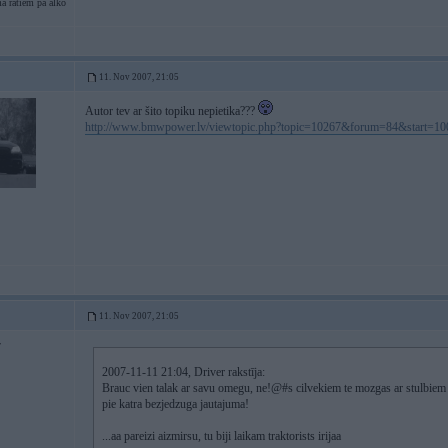
a ratiem pa alko
11. Nov 2007, 21:05
Autor tev ar šito topiku nepietika???
http://www.bmwpower.lv/viewtopic.php?topic=10267&forum=84&start=10
11. Nov 2007, 21:05
7
2007-11-11 21:04, Driver rakstīja:
Brauc vien talak ar savu omegu, ne!@#s cilvekiem te mozgas ar stulbiem 
pie katra bezjedzuga jautajuma!
...aa pareizi aizmirsu, tu biji laikam traktorists irijaa