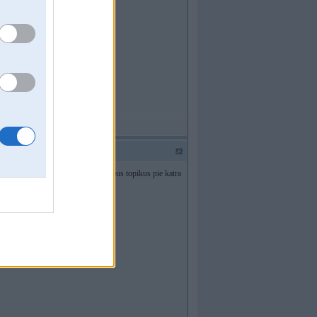
#9
ajumiem un netaisi jaunus un stulbus topikus pie katra