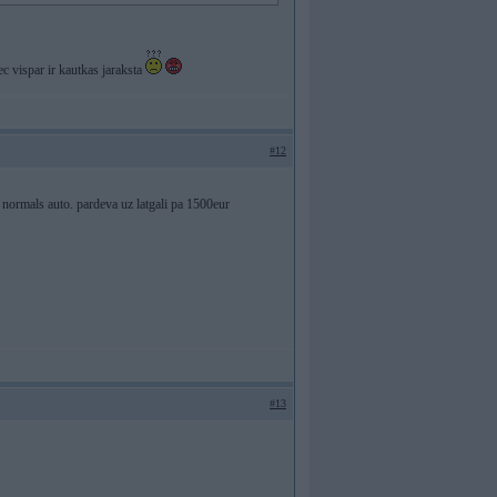
ec vispar ir kautkas jaraksta
#12
a normals auto. pardeva uz latgali pa 1500eur
#13