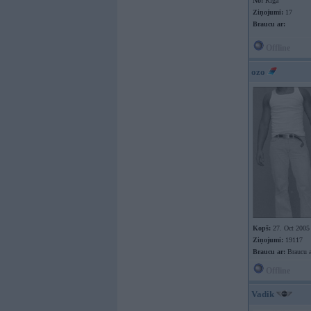
No:
Rīga
Ziņojumi:
17
Braucu ar:
Offline
ozo
Kopš:
27. Oct 2005
Ziņojumi:
19117
Braucu ar:
Braucu a
Offline
Vadik