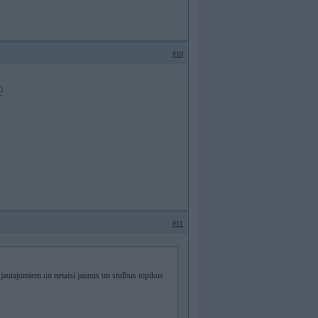
#10
0
#11
jautajumiem un netaisi jaunus un stulbus topikus