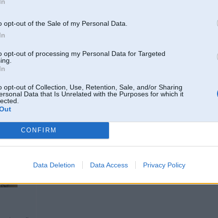
In
www.bmwpowerty.lv
o opt-out of the Sale of my Personal Data.
2
In
to opt-out of processing my Personal Data for Targeted
ing.
In
o opt-out of Collection, Use, Retention, Sale, and/or Sharing
ersonal Data that Is Unrelated with the Purposes for which it
lected.
11. Nov 2007, 21:04
Out
Brauc vien talak ar savu omegu, ne!@#s cilvekiem te mozgas ar stulbiem jaut
bezjedzuga jautajuma!
CONFIRM
...aa pareizi aizmirsu, tu biji laikam traktorists irijaa
-----------------
Data Deletion
Data Access
Privacy Policy
diagnostika, elektronikas remonts & pretaizdzīšanas iekārtas.