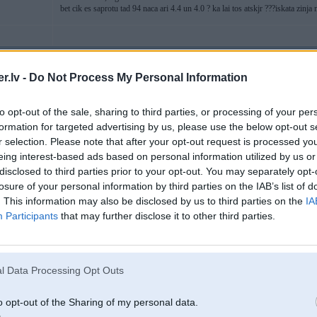
bet cik es saprotu tad 94 naca ari 4.4 un 4.0 ? ka lai tos atskjr ???iskata zinja m
11. Nov 2007, 20:51
.lv -
Do Not Process My Personal Information
a ka tu atshkjir motorus askonai ?? atver kapotu un apskaties???
))) 4,4 m
gada jau. 4,0 motoram nav ne vainas man pasham bij 740 94 gada - viss ljoti l
to opt-out of the sale, sharing to third parties, or processing of your per
-----------------
formation for targeted advertising by us, please use the below opt-out s
ІБАШТЕ!!!!! ЗА УКРАЇНУ!!!!!!!
r selection. Please note that after your opt-out request is processed y
Нехай подохне суче плем’я!!!!
eing interest-based ads based on personal information utilized by us or
disclosed to third parties prior to your opt-out. You may separately opt-
losure of your personal information by third parties on the IAB’s list of
2
. This information may also be disclosed by us to third parties on the
IA
Participants
that may further disclose it to other third parties.
tomobili
11. Nov 2007, 21:01
l Data Processing Opt Outs
Man ar - nekaadu probleemu. Ir atseviskiem eksemplariem kautkada snjaga ar
motoru viss kaartiibaa
o opt-out of the Sharing of my personal data.
-----------------