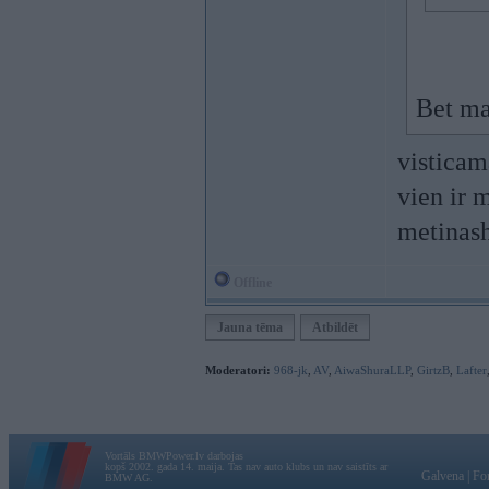
Bet man
visticam
vien ir 
metinash
Offline
Jauna tēma
Atbildēt
Moderatori:
968-jk
,
AV
,
AiwaShuraLLP
,
GirtzB
,
Lafter
Vortāls BMWPower.lv darbojas
kopš 2002. gada 14. maija. Tas nav auto klubs un nav saistīts ar
Galvena
|
Fo
BMW AG.