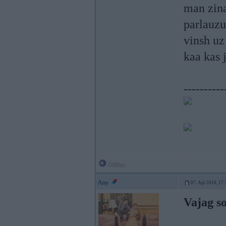
man zina
parlauzu
vinsh uz
kaa kas
----------
Offline
Any
07. Apr 2010, 17:
Vajag so