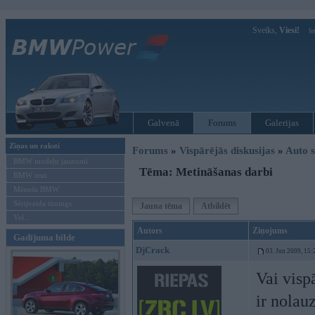
Sveiks,
Viesi!
Ie
Galvenā
Forums
Galerijas
Ziņas un raksti
Forums
»
Vispārējās diskusijas
»
Auto s
BMW modeļu jaunumi
Tēma: Metināšanas darbi
BMW testi
Mēneša BMW
Sērijveida tūnings
Jauna tēma
Atbildēt
Vel...
Autors
Ziņojums
Gadījuma bilde
DjCrack
03. Jun 2009, 15:
Vai visp
ir nolau