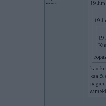
19 Jun
Braucu ar:
19 Ju
19 
Kur
ropaz
kautku
kaa
.
nagiem
samekl