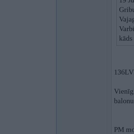
19 Ju
Gribu
Vajag
Varb
kāds 
136LVL
Vienīg
balonu
PM mos