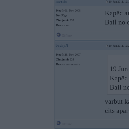
morris
19. Jun 2011, 12:
Kopš:
01. Nov 2008
Kapēc ar
No:
Rīga
Bail no e
Ziņojumi:
835
Braucu ar:
Offline
bachyN
19. Jun 2011, 12:
Kopš:
28. Nov 2007
Ziņojumi:
226
Braucu ar:
monstru
19 Jun
Kapēc a
Bail no
varbut k
cits apa
Offline