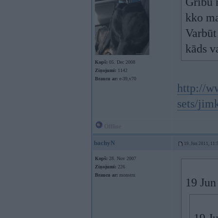
Gribu 
kko ma
Varbūt
kāds va
Kopš:
05. Dec 2008
Ziņojumi:
1142
Braucu ar:
e-39,v70
http://w
sets/jim
Offline
bachyN
19. Jun 2011, 11:
Kopš:
28. Nov 2007
Ziņojumi:
226
Braucu ar:
monstru
19 Jun