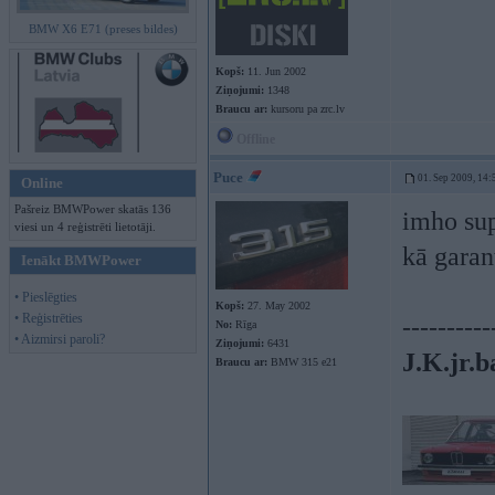
BMW X6 E71 (preses bildes)
Kopš:
11. Jun 2002
Ziņojumi:
1348
Braucu ar:
kursoru pa zrc.lv
Offline
Puce
01. Sep 2009, 14:
Online
Pašreiz BMWPower skatās 136
imho sup
viesi un 4 reģistrēti lietotāji.
kā garan
Ienākt BMWPower
• Pieslēgties
Kopš:
27. May 2002
• Reģistrēties
----------
No:
Rīga
• Aizmirsi paroli?
Ziņojumi:
6431
J.K.jr.b
Braucu ar:
BMW 315 e21