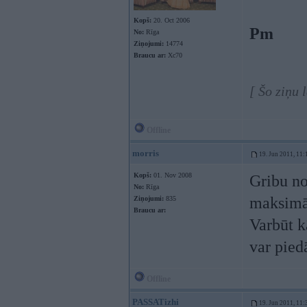
Kopš:
20. Oct 2006
Pm
No:
Rīga
Ziņojumi:
14774
Braucu ar:
Xc70
[ Šo ziņu 
Offline
morris
19. Jun 2011, 11:
Kopš:
01. Nov 2008
Gribu no
No:
Rīga
maksimāl
Ziņojumi:
835
Braucu ar:
Varbūt k
var piedā
Offline
PASSATizhi
19. Jun 2011, 11: