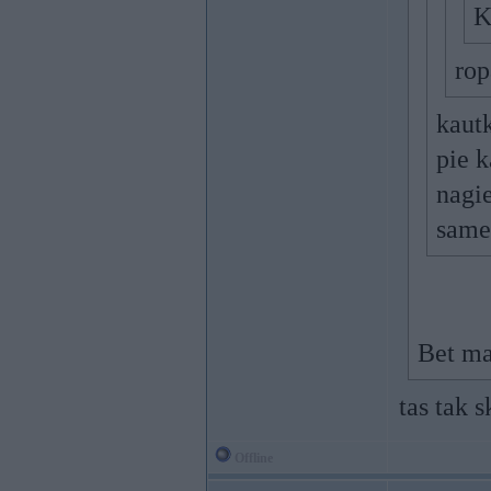
K
rop
kautk
pie 
nagie
same
Bet man
tas tak s
Offline