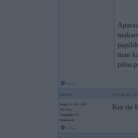
Aparaa
makaro
papild
man ka 
pilns.p
Offline
morris
19. Jun 2011, 12:
Kopš:
01. Nov 2008
Kur tie 
No:
Rīga
Ziņojumi:
835
Braucu ar:
Offline