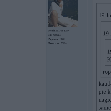
19 Ju
Kopš:
25. Jun 2009
19 
No:
Jūrmala
Ziņojumi:
8681
Braucu ar:
686hp
1
K
rop
kautk
pie 
nagie
same