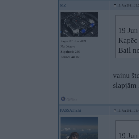
MZ
19. Jun 2011, 12:
19 Jun
Kapēc a
Kopš:
07. Jun 2009
No:
Jelgava
Bail no
Ziņojumi:
236
Braucu ar:
e65
vainu št
slapjām
Offline
PASSATizhi
19. Jun 2011, 13:
19 Jun