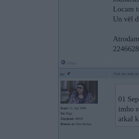
Locam tr
Un vēl d
Atrodam
2246628
Offline
mc
09. Nov 2009, 18
01 Sep
imho s
Kopš:
11. Apr 2009
No:
Rīga
atkal k
Ziņojumi:
48018
Braucu ar:
lēnu žurciņu