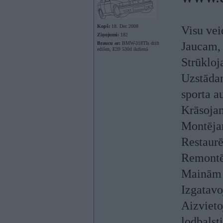
Kopš:
18. Dec 2008
Visu vei
Ziņojumi:
182
Jaucam,
Braucu ar:
BMW-318TIs drift
edišen, E39 530d ikdienā
Strūkloj
Uzstādam
sporta 
Krāsojam
Montēja
Restaurē
Remontē
Mainām v
Izgatavo
Aizvieto
lodbalst