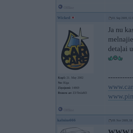
Offline
Wicked
01. Sep 2009, 15:
Ja nu ka
melnaji
detaļai 
----------
Kopš:
21. May 2002
No:
Rīga
www.car
Ziņojumi:
14869
Braucu ar:
Z3/TeslaM3
www.pin
Offline
kalnins666
09. Nov 2009, 18
WWW.U