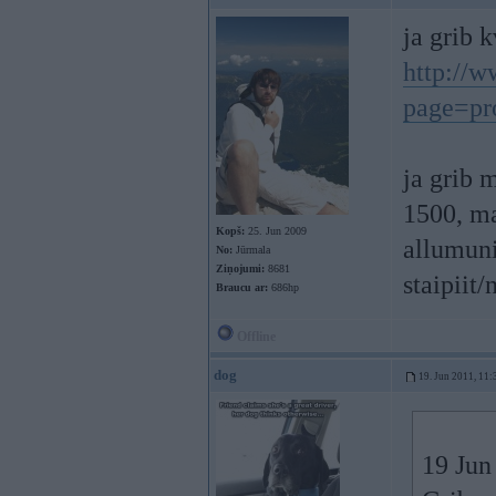
ja grib k
http://w
page=pr
ja grib 
1500, maj
Kopš:
25. Jun 2009
allumuni
No:
Jūrmala
Ziņojumi:
8681
staipiit/
Braucu ar:
686hp
Offline
dog
19. Jun 2011, 11:
19 Jun