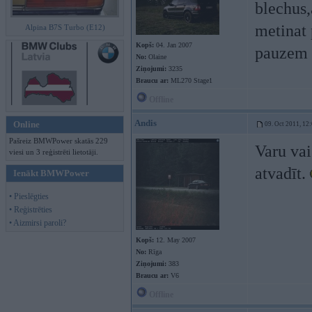
blechus,
metinat 
Alpina B7S Turbo (E12)
Kopš:
04. Jan 2007
pauzem 
No:
Olaine
Ziņojumi:
3235
Braucu ar:
ML270 Stage1
Offline
Andis
Online
09. Oct 2011, 12
Pašreiz BMWPower skatās 229
Varu vai
viesi un 3 reģistrēti lietotāji.
atvadīt.
Ienākt BMWPower
• Pieslēgties
• Reģistrēties
• Aizmirsi paroli?
Kopš:
12. May 2007
No:
Rīga
Ziņojumi:
383
Braucu ar:
V6
Offline