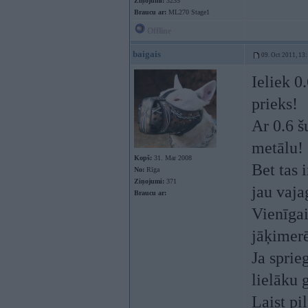
Ziņojumi:
3235
Braucu ar:
ML270 Stage1
Offline
baigais
09. Oct 2011, 13
Ieliek 0
prieks!
Ar 0.6 š
metālu!
Kopš:
31. Mar 2008
Bet tas 
No:
Rīga
Ziņojumi:
371
jau vaja
Braucu ar:
Vienīgai
jāķimerē
Ja sprie
lielāku 
Laist pi