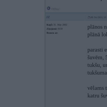
Offline
JZ
09. Oct 2011, 13
Kopš:
31. May 2002
plānos n
Ziņojumi:
9159
plānā lo
Braucu ar:
parasti 
šuvēm, 5
tukšu, u
tukšuma 
vēlams t
katru šu