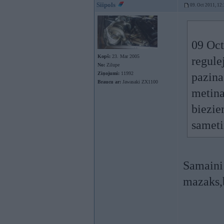
Siipols
09. Oct 2011, 12
09 Oct
Kopš:
23. Mar 2005
regule
No:
Zilupe
Ziņojumi:
11992
pazina
Braucu ar:
Jawasaki ZX1100
metina
biezie
sameti
Samaini
mazaks,b