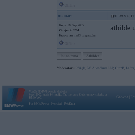
Offline
otomars
09. Oct 2011, 14
Kopš:
16. Sep 2005
atbilde
Ziņojumi:
3704
Braucu ar:
mn83 pa garaazhu
Offline
Jauna tēma
Atbildēt
Moderatori:
968-jk
,
AV
,
AiwaShuraLLP
,
GirtzB
,
Lafter
Vortāls BMWPower.lv darbojas
kopš 2002. gada 14. maija. Tas nav auto klubs un nav saistīts ar
Galvena
|
Fo
BMW AG.
Par BMWPower
|
Kontakti
|
Reklāma