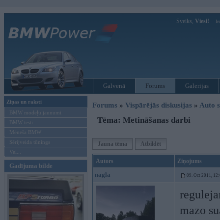
Sveiks,
Viesi!
Ie
Galvenā
Forums
Galerijas
Ziņas un raksti
Forums
»
Vispārējās diskusijas
»
Auto s
BMW modeļu jaunumi
Tēma: Metināšanas darbi
BMW testi
Mēneša BMW
Sērijveida tūnings
Jauna tēma
Atbildēt
Vel...
Autors
Ziņojums
Gadījuma bilde
nagla
09. Oct 2011, 12
reguleja
mazo su