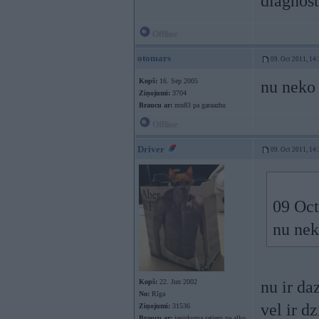
diagnost
Offline
otomars
09. Oct 2011, 14
Kopš:
16. Sep 2005
nu neko
Ziņojumi:
3704
Braucu ar:
mn83 pa garaazhu
Offline
Driver
09. Oct 2011, 14
09 Oct
nu nek
Kopš:
22. Jun 2002
nu ir da
No:
Rīga
vel ir d
Ziņojumi:
31536
Braucu ar:
iepirkuma ratiem pa alko