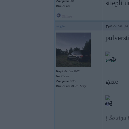
stiepli 
Ziņojumi:
583
Braucu ar:
Offline
nagla
09. Oct 2011, 14
pulverst
Kopš:
04. Jan 2007
No:
Olaine
gaze
Ziņojumi:
3235
Braucu ar:
ML270 Stage1
[ Šo ziņu 