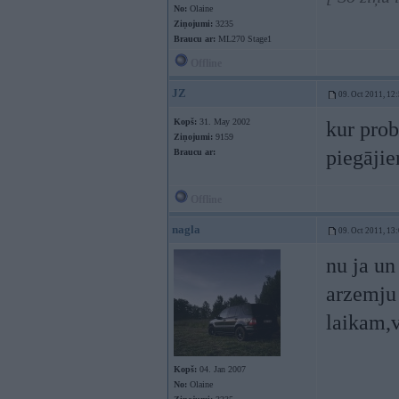
No:
Olaine
Ziņojumi:
3235
Braucu ar:
ML270 Stage1
Offline
JZ
09. Oct 2011, 12
Kopš:
31. May 2002
kur prob
Ziņojumi:
9159
piegājie
Braucu ar:
Offline
nagla
09. Oct 2011, 13
nu ja un
arzemju 
laikam,v
Kopš:
04. Jan 2007
No:
Olaine