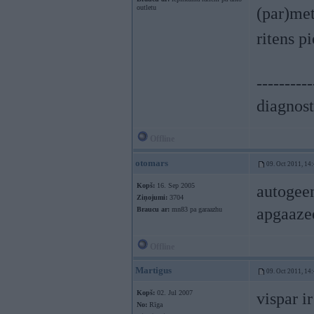
outletu
(par)met
ritens p
----------
diagnost
Offline
otomars
09. Oct 2011, 14
Kopš:
16. Sep 2005
autogeen
Ziņojumi:
3704
apgaaze
Braucu ar:
mn83 pa garaazhu
Offline
Martigus
09. Oct 2011, 14
Kopš:
02. Jul 2007
vispar i
No:
Rīga