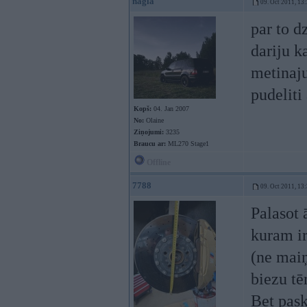
nagla
09. Oct 2011, 13
par to d
dariju k
metinaju
pudelit
Kopš:
04. Jan 2007
No:
Olaine
Ziņojumi:
3235
Braucu ar:
ML270 Stage1
Offline
7788
09. Oct 2011, 13
Palasot 
kuram ir
(ne maiņ
biezu tē
Bet pask