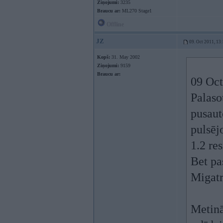
Ziņojumi:
3235
Braucu ar:
ML270 Stage1
Offline
JZ
09. Oct 2011, 13
Kopš:
31. May 2002
Ziņojumi:
9159
Braucu ar:
09 Oct
Palaso
pusaut
pulsēj
1.2 re
Bet pa
Migatr
Metinā