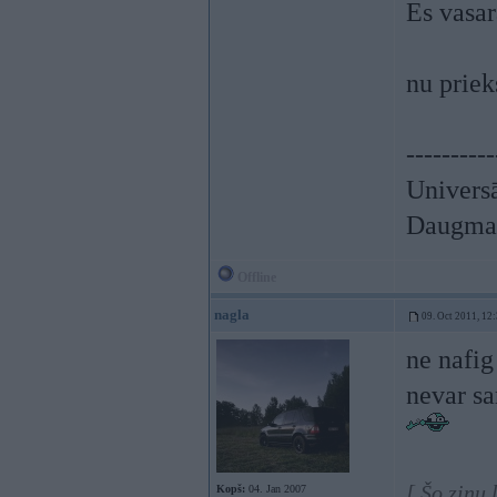
Es vasa
nu priek
----------
Univers
Daugmal
Offline
nagla
09. Oct 2011, 12
ne nafi
nevar sa
[ Šo ziņu 
Kopš:
04. Jan 2007