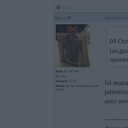
Offline
Driver
09. Oct 2011, 14
09 Oct
jaa,ga
opone
Kopš:
22. Jun 2002
No:
Rīga
lai maza
Ziņojumi:
31536
Braucu ar:
iepirkuma ratiem pa alko
outletu
jametin
auto na
----------