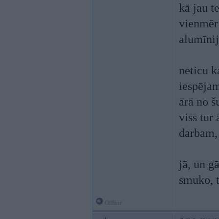
kā jau t
vienmēr v
alumīni
neticu k
iespējam
ārā no š
viss tur
darbam, 
jā, un g
smuko, 
Offline