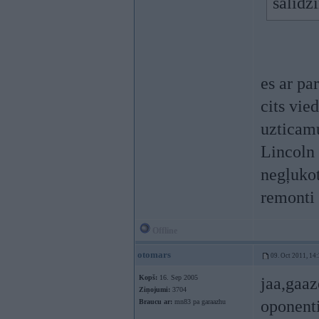
salīdz
es ar par
cits vie
uzticamu
Lincoln 
negļukot
remonti
Offline
otomars
09. Oct 2011, 14
Kopš:
16. Sep 2005
jaa,gaaz
Ziņojumi:
3704
oponent
Braucu ar:
mn83 pa garaazhu