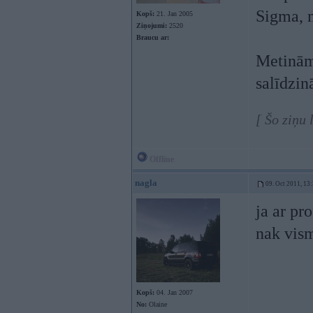
Sigma, 
Kopš:
21. Jan 2005
Ziņojumi:
2520
Braucu ar:
Metināma
salīdzin
[ Šo ziņu
Offline
nagla
09. Oct 2011, 13
ja ar pr
nak vism
Kopš:
04. Jan 2007
No:
Olaine