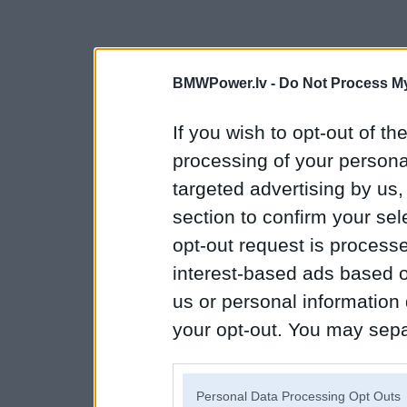
BMWPower.lv -
Do Not Process My
If you wish to opt-out of the
processing of your personal
targeted advertising by us
section to confirm your sel
opt-out request is proces
interest-based ads based o
us or personal information d
your opt-out. You may separ
disclosure of your personal
IAB’s list of downstream pa
Personal Data Processing Opt Outs