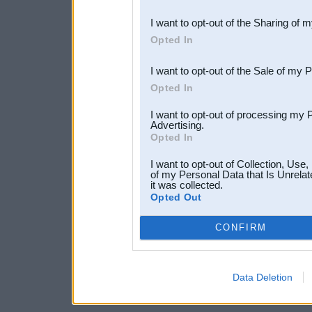
also be disclosed by us to 
I want to opt-out of the Sharing of 
Downstream Participants
th
Opted In
third parties.
I want to opt-out of the Sale of my 
Opted In
I want to opt-out of processing my 
Advertising.
Opted In
I want to opt-out of Collection, Use
of my Personal Data that Is Unrelat
it was collected.
Opted Out
CONFIRM
Data Deletion