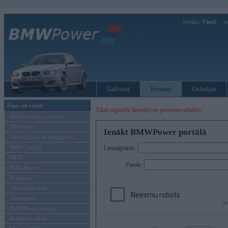
Sveiks,
Viesi!
Ie
Galvenā
Forums
Galerijas
Ziņas un raksti
Tikai reģistrēti lietotāji var pievienot atbildes!
BMW modeļu jaunumi
BMW testi
Ienākt BMWPower portālā
Tehnoloģijas & sasniegumi
BMW Latvijā
Lietotājvārds:
MINI
Parole:
Rolls-Royce
Pasākumi
Vadāmības tests
Autosports
BMWPower aktuāli
Reklāmas raksti