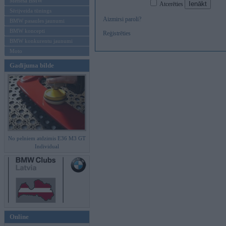
Mēneša BMW
Atcerēties
Sērijveida tūnings
Aizmirsi paroli?
BMW pasaules jaunumi
BMW koncepti
Reģistrēties
BMW konkurentu jaunumi
Moto
Gadījuma bilde
No pelniem atdzimis E36 M3 GT
Individual
Online