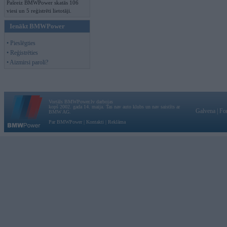
Pašreiz BMWPower skatās 106
viesi un 5 reģistrēti lietotāji.
Ienākt BMWPower
• Pieslēgties
• Reģistrēties
• Aizmirsi paroli?
Vortāls BMWPower.lv darbojas
kopš 2002. gada 14. maija. Tas nav auto klubs un nav saistīts ar
Galvena
|
Fo
BMW AG.
Par BMWPower
|
Kontakti
|
Reklāma