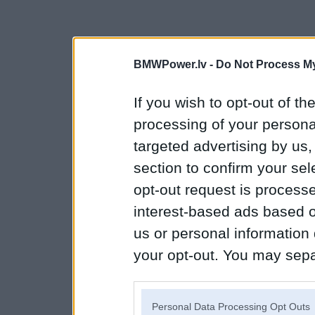
BMWPower.lv -
Do Not Process My
If you wish to opt-out of the
processing of your personal
targeted advertising by us
section to confirm your sel
opt-out request is proces
interest-based ads based o
us or personal information d
your opt-out. You may separ
disclosure of your personal
IAB’s list of downstream pa
Personal Data Processing Opt Outs