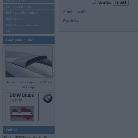
Mēneša BMW
Atcerēties
Sērijveida tūnings
Aizmirsi paroli?
BMW pasaules jaunumi
BMW koncepti
Reģistrēties
BMW konkurentu jaunumi
Moto
Gadījuma bilde
Hamann pārveidojumi BMW Z4
M Coupe
Online
Pašreiz BMWPower skatās 161