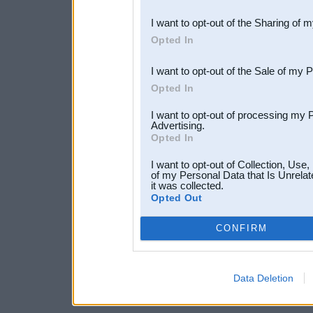
also be disclosed by us to 
I want to opt-out of the Sharing of 
Downstream Participants
th
Opted In
third parties.
I want to opt-out of the Sale of my 
Opted In
I want to opt-out of processing my 
Advertising.
Opted In
I want to opt-out of Collection, Use
of my Personal Data that Is Unrelat
it was collected.
Opted Out
CONFIRM
Data Deletion