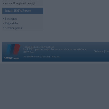
viesi un 10 reģistrēti lietotāji.
Ienākt BMWPower
• Pieslēgties
• Reģistrēties
• Aizmirsi paroli?
Vortāls BMWPower.lv darbojas
kopš 2002. gada 14. maija. Tas nav auto klubs un nav saistīts ar
Galvena
|
Fo
BMW AG.
Par BMWPower
|
Kontakti
|
Reklāma