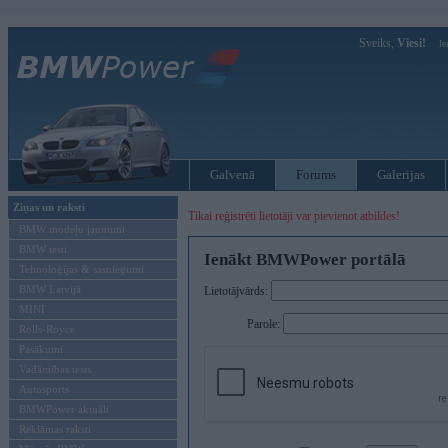
Sveiks,
Viesi!
Ie
Galvenā
Forums
Galerijas
Ziņas un raksti
Tikai reģistrēti lietotāji var pievienot atbildes!
BMW modeļu jaunumi
BMW testi
Ienākt BMWPower portālā
Tehnoloģijas & sasniegumi
BMW Latvijā
Lietotājvārds:
MINI
Parole:
Rolls-Royce
Pasākumi
Vadāmības tests
Autosports
BMWPower aktuāli
Reklāmas raksti