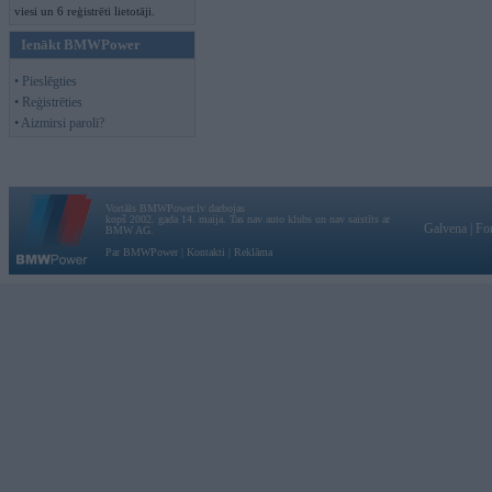
viesi un 6 reģistrēti lietotāji.
Ienākt BMWPower
• Pieslēgties
• Reģistrēties
• Aizmirsi paroli?
Vortāls BMWPower.lv darbojas
kopš 2002. gada 14. maija. Tas nav auto klubs un nav saistīts ar
Galvena
|
Fo
BMW AG.
Par BMWPower
|
Kontakti
|
Reklāma