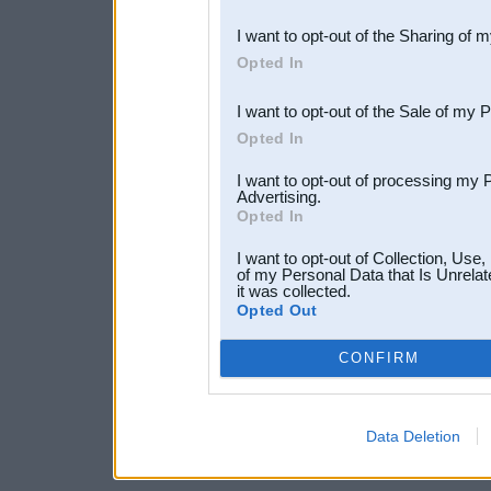
also be disclosed by us to 
I want to opt-out of the Sharing of 
Downstream Participants
th
Opted In
third parties.
I want to opt-out of the Sale of my 
Opted In
I want to opt-out of processing my 
Advertising.
Opted In
I want to opt-out of Collection, Use
of my Personal Data that Is Unrelat
it was collected.
Opted Out
CONFIRM
Data Deletion