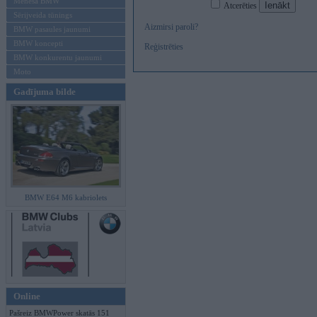
Mēneša BMW
Atcerēties
Sērijveida tūnings
Aizmirsi paroli?
BMW pasaules jaunumi
BMW koncepti
Reģistrēties
BMW konkurentu jaunumi
Moto
Gadījuma bilde
BMW E64 M6 kabriolets
Online
Pašreiz BMWPower skatās 151