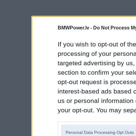
BMWPower.lv -
Do Not Process My
If you wish to opt-out of the
processing of your personal
targeted advertising by us
section to confirm your sel
opt-out request is proces
interest-based ads based o
us or personal information d
your opt-out. You may separ
disclosure of your personal
IAB’s list of downstream pa
Personal Data Processing Opt Outs