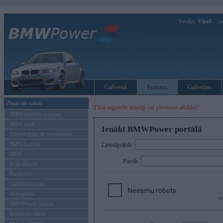
Sveiks,
Viesi!
Ie
Galvenā
Forums
Galerijas
Ziņas un raksti
Tikai reģistrēti lietotāji var pievienot atbildes!
BMW modeļu jaunumi
BMW testi
Ienākt BMWPower portālā
Tehnoloģijas & sasniegumi
BMW Latvijā
Lietotājvārds:
MINI
Parole:
Rolls-Royce
Pasākumi
Vadāmības tests
Autosports
BMWPower aktuāli
Reklāmas raksti