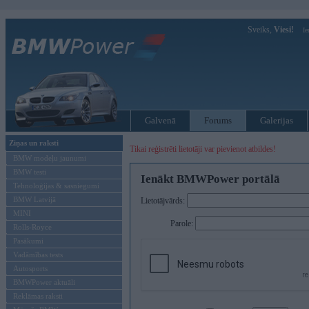
Sveiks,
Viesi!
Ie
Galvenā
Forums
Galerijas
Ziņas un raksti
Tikai reģistrēti lietotāji var pievienot atbildes!
BMW modeļu jaunumi
BMW testi
Ienākt BMWPower portālā
Tehnoloģijas & sasniegumi
BMW Latvijā
Lietotājvārds:
MINI
Parole:
Rolls-Royce
Pasākumi
Vadāmības tests
Autosports
BMWPower aktuāli
Reklāmas raksti