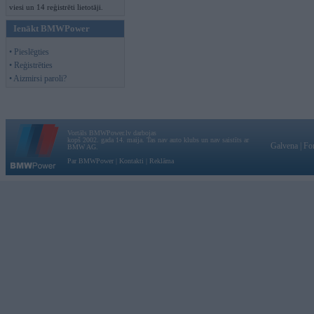
viesi un 14 reģistrēti lietotāji.
Ienākt BMWPower
• Pieslēgties
• Reģistrēties
• Aizmirsi paroli?
Vortāls BMWPower.lv darbojas
kopš 2002. gada 14. maija. Tas nav auto klubs un nav saistīts ar
Galvena
|
Fo
BMW AG.
Par BMWPower
|
Kontakti
|
Reklāma