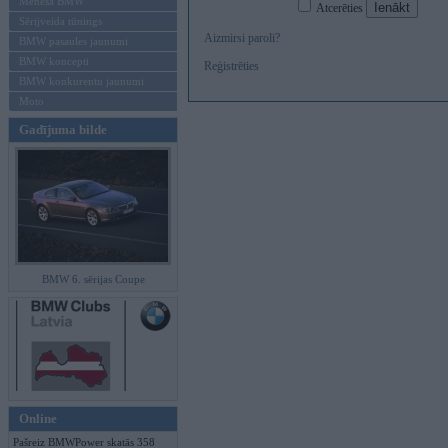
Mēneša BMW
Atcerēties
Sērijveida tūnings
Aizmirsi paroli?
BMW pasaules jaunumi
BMW koncepti
Reģistrēties
BMW konkurentu jaunumi
Moto
Gadījuma bilde
BMW 6. sērijas Coupe
Online
Pašreiz BMWPower skatās 358