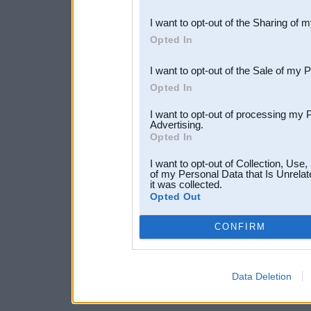
also be disclosed by us to 
I want to opt-out of the Sharing of 
Downstream Participants
th
Opted In
third parties.
I want to opt-out of the Sale of my 
Opted In
I want to opt-out of processing my 
Advertising.
Opted In
I want to opt-out of Collection, Use
of my Personal Data that Is Unrelat
it was collected.
Opted Out
CONFIRM
Data Deletion