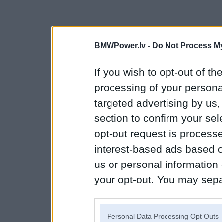
BMWPower.lv -
Do Not Process My
If you wish to opt-out of the
processing of your personal
targeted advertising by us
section to confirm your sel
opt-out request is proces
interest-based ads based o
us or personal information d
your opt-out. You may separ
disclosure of your personal
IAB’s list of downstream pa
Personal Data Processing Opt Outs