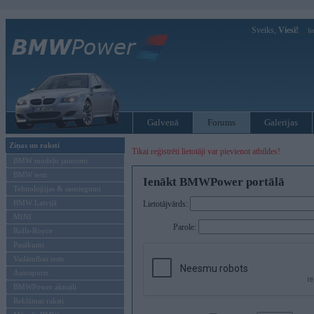
Sveiks,
Viesi!
Ie
Galvenā
Forums
Galerijas
Ziņas un raksti
Tikai reģistrēti lietotāji var pievienot atbildes!
BMW modeļu jaunumi
BMW testi
Ienākt BMWPower portālā
Tehnoloģijas & sasniegumi
BMW Latvijā
Lietotājvārds:
MINI
Parole:
Rolls-Royce
Pasākumi
Vadāmības tests
Autosports
BMWPower aktuāli
Reklāmas raksti