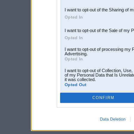
also be disclosed by us to 
I want to opt-out of the Sharing of 
Downstream Participants
th
Opted In
third parties.
I want to opt-out of the Sale of my 
Opted In
I want to opt-out of processing my 
Advertising.
Opted In
I want to opt-out of Collection, Use
of my Personal Data that Is Unrelat
it was collected.
Opted Out
CONFIRM
Data Deletion