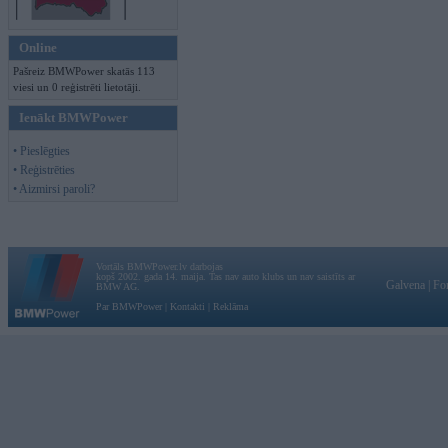
Online
Pašreiz BMWPower skatās 113
viesi un 0 reģistrēti lietotāji.
Ienākt BMWPower
• Pieslēgties
• Reģistrēties
• Aizmirsi paroli?
Vortāls BMWPower.lv darbojas
kopš 2002. gada 14. maija. Tas nav auto klubs un nav saistīts ar
Galvena
|
Fo
BMW AG.
Par BMWPower
|
Kontakti
|
Reklāma