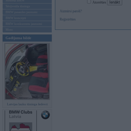
Mēneša BMW
Atcerēties
Sērijveida tūnings
Aizmirsi paroli?
BMW pasaules jaunumi
BMW koncepti
Reģistrēties
BMW konkurentu jaunumi
Moto
Gadījuma bilde
Latvijas lauku tūninga šedevri