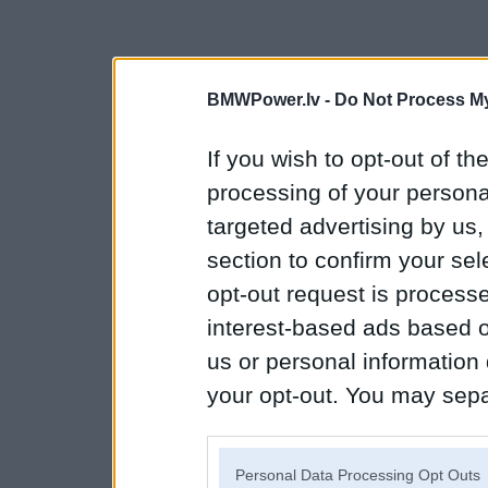
BMWPower.lv -
Do Not Process My
If you wish to opt-out of the
processing of your personal
targeted advertising by us
section to confirm your sel
opt-out request is proces
interest-based ads based o
us or personal information d
your opt-out. You may separ
disclosure of your personal
IAB’s list of downstream pa
Personal Data Processing Opt Outs