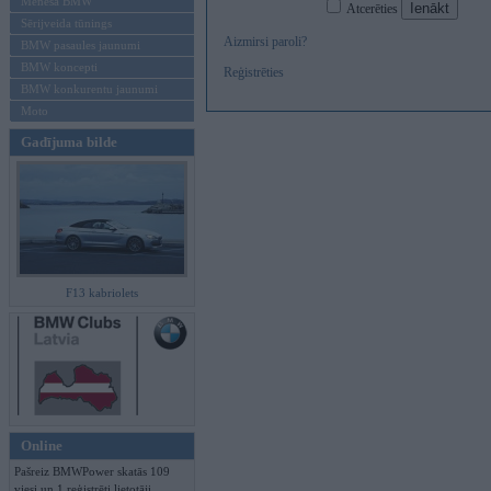
Mēneša BMW
Atcerēties
Sērijveida tūnings
Aizmirsi paroli?
BMW pasaules jaunumi
BMW koncepti
Reģistrēties
BMW konkurentu jaunumi
Moto
Gadījuma bilde
F13 kabriolets
Online
Pašreiz BMWPower skatās 109
viesi un 1 reģistrēti lietotāji.