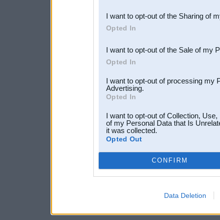
also be disclosed by us to 
I want to opt-out of the Sharing of 
Downstream Participants
th
Opted In
third parties.
I want to opt-out of the Sale of my 
Opted In
I want to opt-out of processing my 
Advertising.
Opted In
I want to opt-out of Collection, Use
of my Personal Data that Is Unrelat
it was collected.
Opted Out
CONFIRM
Data Deletion