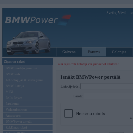
Sveiks,
Viesi!
Ie
Galvenā
Forums
Galerijas
Ziņas un raksti
Tikai reģistrēti lietotāji var pievienot atbildes!
BMW modeļu jaunumi
BMW testi
Ienākt BMWPower portālā
Tehnoloģijas & sasniegumi
BMW Latvijā
Lietotājvārds:
MINI
Parole:
Rolls-Royce
Pasākumi
Vadāmības tests
Autosports
BMWPower aktuāli
Reklāmas raksti