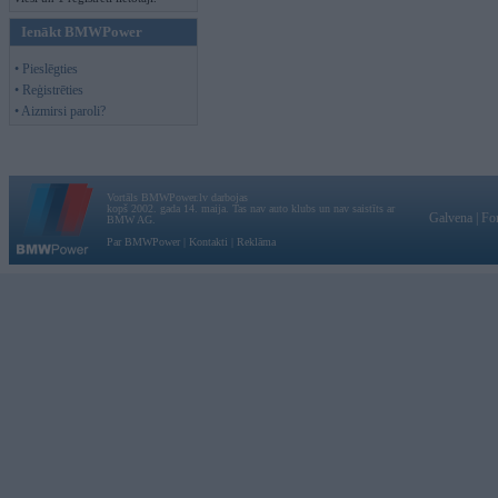
Ienākt BMWPower
• Pieslēgties
• Reģistrēties
• Aizmirsi paroli?
Vortāls BMWPower.lv darbojas
kopš 2002. gada 14. maija. Tas nav auto klubs un nav saistīts ar
Galvena
|
Fo
BMW AG.
Par BMWPower
|
Kontakti
|
Reklāma