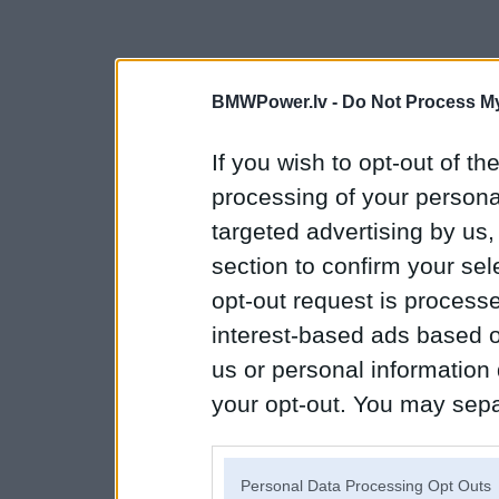
BMWPower.lv -
Do Not Process My
If you wish to opt-out of the
processing of your personal
targeted advertising by us
section to confirm your sel
opt-out request is proces
interest-based ads based o
us or personal information d
your opt-out. You may separ
disclosure of your personal
IAB’s list of downstream pa
Personal Data Processing Opt Outs