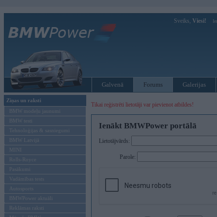
Sveiks,
Viesi!
Ie
Galvenā
Forums
Galerijas
Ziņas un raksti
Tikai reģistrēti lietotāji var pievienot atbildes!
BMW modeļu jaunumi
BMW testi
Ienākt BMWPower portālā
Tehnoloģijas & sasniegumi
BMW Latvijā
Lietotājvārds:
MINI
Parole:
Rolls-Royce
Pasākumi
Vadāmības tests
Autosports
BMWPower aktuāli
Reklāmas raksti