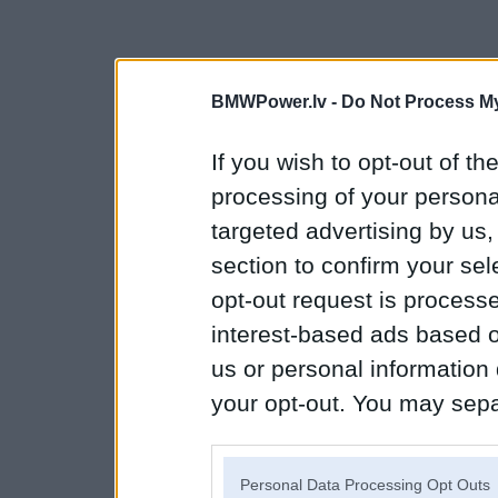
BMWPower.lv -
Do Not Process My
If you wish to opt-out of the
processing of your personal
targeted advertising by us
section to confirm your sel
opt-out request is proces
interest-based ads based o
us or personal information d
your opt-out. You may separ
disclosure of your personal
IAB’s list of downstream pa
Personal Data Processing Opt Outs