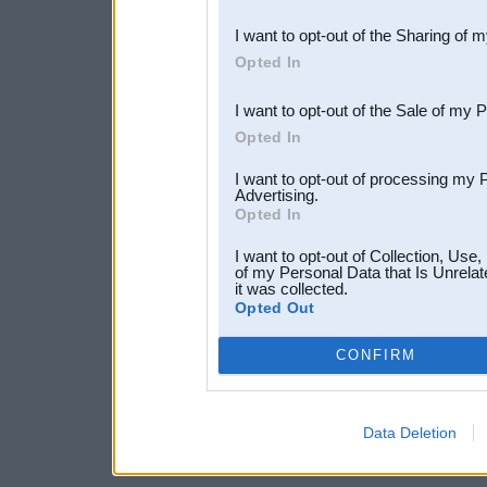
also be disclosed by us to 
I want to opt-out of the Sharing of 
Downstream Participants
th
Opted In
third parties.
I want to opt-out of the Sale of my 
Opted In
I want to opt-out of processing my 
Advertising.
Opted In
I want to opt-out of Collection, Use
of my Personal Data that Is Unrelat
it was collected.
Opted Out
CONFIRM
Data Deletion