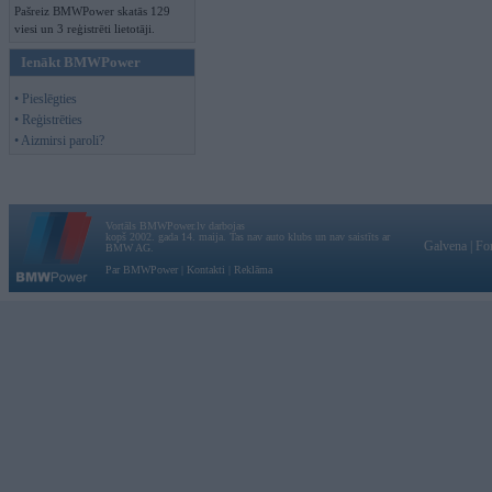
Pašreiz BMWPower skatās 129
viesi un 3 reģistrēti lietotāji.
Ienākt BMWPower
• Pieslēgties
• Reģistrēties
• Aizmirsi paroli?
Vortāls BMWPower.lv darbojas
kopš 2002. gada 14. maija. Tas nav auto klubs un nav saistīts ar
Galvena
|
Fo
BMW AG.
Par BMWPower
|
Kontakti
|
Reklāma