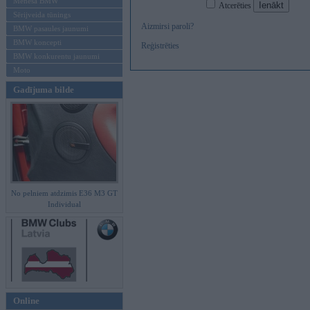
Mēneša BMW
Atcerēties
Sērijveida tūnings
Aizmirsi paroli?
BMW pasaules jaunumi
BMW koncepti
Reģistrēties
BMW konkurentu jaunumi
Moto
Gadījuma bilde
No pelniem atdzimis E36 M3 GT
Individual
Online