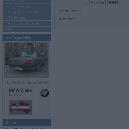
Mēneša BMW
Atcerēties
Sērijveida tūnings
Aizmirsi paroli?
BMW pasaules jaunumi
BMW koncepti
Reģistrēties
BMW konkurentu jaunumi
Moto
Gadījuma bilde
Latvijas lauku tūninga šedevri
Online