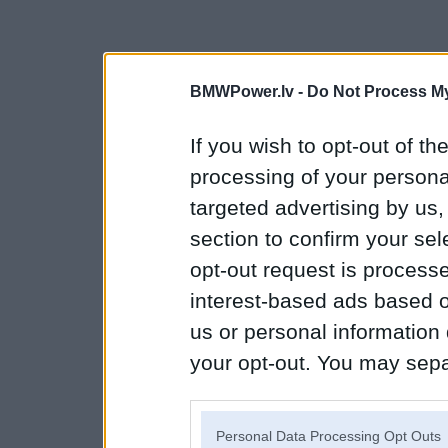
BMWPower.lv -
Do Not Process My
If you wish to opt-out of the
processing of your personal
targeted advertising by us
section to confirm your sel
opt-out request is proces
interest-based ads based o
us or personal information d
your opt-out. You may separ
disclosure of your personal
IAB’s list of downstream pa
Personal Data Processing Opt Outs