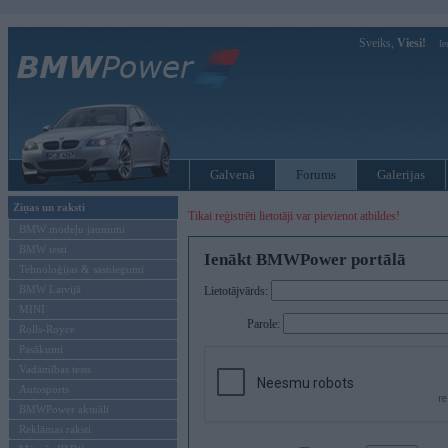
Sveiks,
Viesi!
Ie
Galvenā
Forums
Galerijas
Ziņas un raksti
Tikai reģistrēti lietotāji var pievienot atbildes!
BMW modeļu jaunumi
BMW testi
Ienākt BMWPower portālā
Tehnoloģijas & sasniegumi
BMW Latvijā
Lietotājvārds:
MINI
Parole:
Rolls-Royce
Pasākumi
Vadāmības tests
Autosports
BMWPower aktuāli
Reklāmas raksti