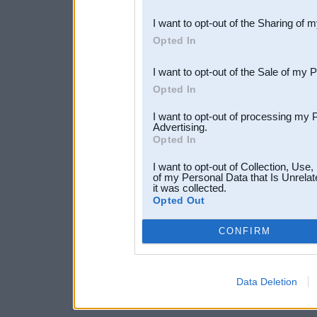
also be disclosed by us to 
I want to opt-out of the Sharing of 
Downstream Participants
th
Opted In
third parties.
I want to opt-out of the Sale of my 
Opted In
I want to opt-out of processing my 
Advertising.
Opted In
I want to opt-out of Collection, Use
of my Personal Data that Is Unrelat
it was collected.
Opted Out
CONFIRM
Data Deletion