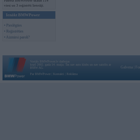
Pašreiz BMWPower skatās 114
viesi un 3 reģistrēti lietotāji.
Ienākt BMWPower
• Pieslēgties
• Reģistrēties
• Aizmirsi paroli?
Vortāls BMWPower.lv darbojas
kopš 2002. gada 14. maija. Tas nav auto klubs un nav saistīts ar
Galvena
|
Fo
BMW AG.
Par BMWPower
|
Kontakti
|
Reklāma