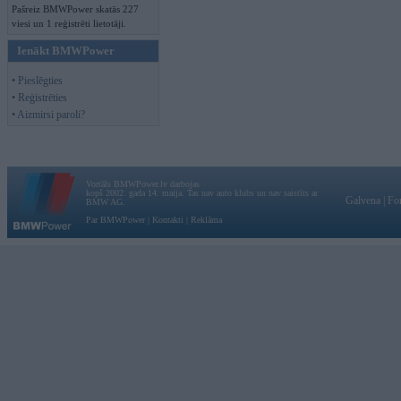
Pašreiz BMWPower skatās 227
viesi un 1 reģistrēti lietotāji.
Ienākt BMWPower
• Pieslēgties
• Reģistrēties
• Aizmirsi paroli?
Vortāls BMWPower.lv darbojas
kopš 2002. gada 14. maija. Tas nav auto klubs un nav saistīts ar
Galvena
|
Fo
BMW AG.
Par BMWPower
|
Kontakti
|
Reklāma