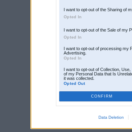
also be disclosed by us to 
I want to opt-out of the Sharing of 
Downstream Participants
th
Opted In
third parties.
I want to opt-out of the Sale of my 
Opted In
I want to opt-out of processing my 
Advertising.
Opted In
I want to opt-out of Collection, Use
of my Personal Data that Is Unrelat
it was collected.
Opted Out
CONFIRM
Data Deletion