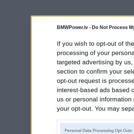
BMWPower.lv -
Do Not Process My
If you wish to opt-out of the
processing of your personal
targeted advertising by us
section to confirm your sel
opt-out request is proces
interest-based ads based o
us or personal information d
your opt-out. You may separ
disclosure of your personal
IAB’s list of downstream pa
Personal Data Processing Opt Outs