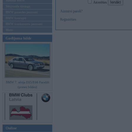
Mēneša BMW
Atcerēties
Sērijveida tūnings
Aizmirsi paroli?
BMW pasaules jaunumi
BMW koncepti
Reģistrēties
BMW konkurentu jaunumi
Moto
Gadījuma bilde
BMW 7. sērija E65/E66 Facelift
(preses bildes)
Online