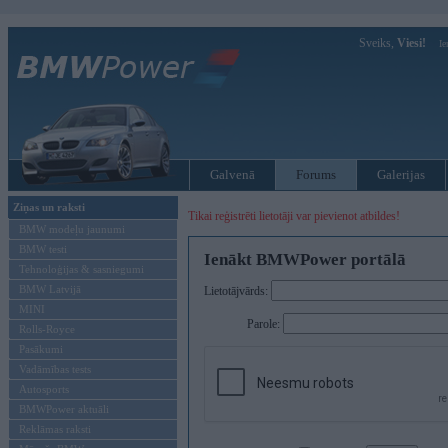
Sveiks,
Viesi!
Ie
Galvenā
Forums
Galerijas
Ziņas un raksti
Tikai reģistrēti lietotāji var pievienot atbildes!
BMW modeļu jaunumi
BMW testi
Ienākt BMWPower portālā
Tehnoloģijas & sasniegumi
BMW Latvijā
Lietotājvārds:
MINI
Parole:
Rolls-Royce
Pasākumi
Vadāmības tests
Autosports
BMWPower aktuāli
Reklāmas raksti