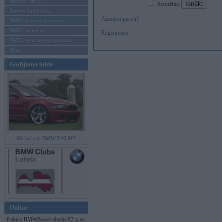
Mēneša BMW
Atcerēties
Sērijveida tūnings
Aizmirsi paroli?
BMW pasaules jaunumi
BMW koncepti
Reģistrēties
BMW konkurentu jaunumi
Moto
Gadījuma bilde
Modificēti BMW E46 M3
Online
Pašreiz BMWPower skatās 83 viesi