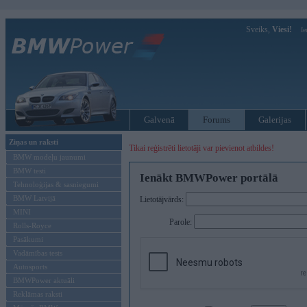
Sveiks,
Viesi!
Ie
Galvenā
Forums
Galerijas
Ziņas un raksti
Tikai reģistrēti lietotāji var pievienot atbildes!
BMW modeļu jaunumi
BMW testi
Ienākt BMWPower portālā
Tehnoloģijas & sasniegumi
BMW Latvijā
Lietotājvārds:
MINI
Parole:
Rolls-Royce
Pasākumi
Vadāmības tests
Autosports
BMWPower aktuāli
Reklāmas raksti