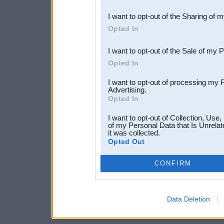
also be disclosed by us to 
I want to opt-out of the Sharing of 
Downstream Participants
th
Opted In
third parties.
I want to opt-out of the Sale of my 
Opted In
I want to opt-out of processing my 
Advertising.
Opted In
I want to opt-out of Collection, Use
of my Personal Data that Is Unrelat
it was collected.
Opted Out
CONFIRM
Data Deletion