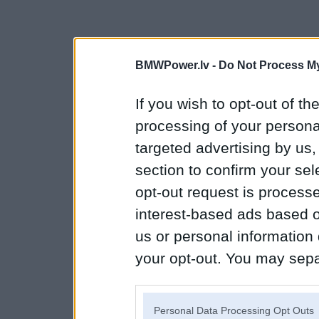
BMWPower.lv -
Do Not Process My
If you wish to opt-out of the
processing of your personal
targeted advertising by us
section to confirm your sel
opt-out request is proces
interest-based ads based o
us or personal information d
your opt-out. You may separ
disclosure of your personal
IAB’s list of downstream pa
Personal Data Processing Opt Outs