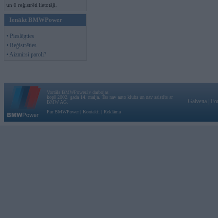
un 0 reģistrēti lietotāji.
Ienākt BMWPower
• Pieslēgties
• Reģistrēties
• Aizmirsi paroli?
Vortāls BMWPower.lv darbojas
kopš 2002. gada 14. maija. Tas nav auto klubs un nav saistīts ar
Galvena
|
Fo
BMW AG.
Par BMWPower
|
Kontakti
|
Reklāma