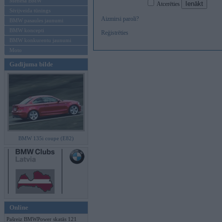
Mēneša BMW
Atcerēties
Sērijveida tūnings
Aizmirsi paroli?
BMW pasaules jaunumi
BMW koncepti
Reģistrēties
BMW konkurentu jaunumi
Moto
Gadījuma bilde
BMW 135i coupe (E82)
Online
Pašreiz BMWPower skatās 121