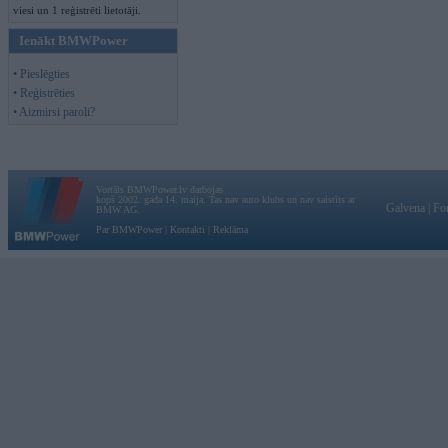
viesi un 1 reģistrēti lietotāji.
Ienākt BMWPower
• Pieslēgties
• Reģistrēties
• Aizmirsi paroli?
Vortāls BMWPower.lv darbojas
kopš 2002. gada 14. maija. Tas nav auto klubs un nav saistīts ar
Galvena
|
Fo
BMW AG.
Par BMWPower
|
Kontakti
|
Reklāma