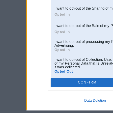
also be disclosed by us to 
I want to opt-out of the Sharing of 
Downstream Participants
th
Opted In
third parties.
I want to opt-out of the Sale of my 
Opted In
I want to opt-out of processing my 
Advertising.
Opted In
I want to opt-out of Collection, Use
of my Personal Data that Is Unrelat
it was collected.
Opted Out
CONFIRM
Data Deletion