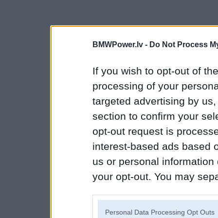
BMWPower.lv -
Do Not Process My
If you wish to opt-out of the
processing of your personal
targeted advertising by us
section to confirm your sel
opt-out request is proces
interest-based ads based o
us or personal information d
your opt-out. You may separ
disclosure of your personal
IAB’s list of downstream pa
Personal Data Processing Opt Outs