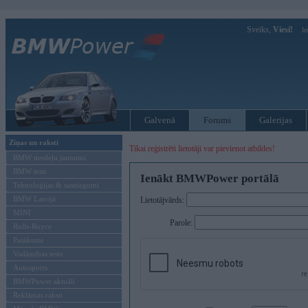
Sveiks,
Viesi!
Ie
Galvenā
Forums
Galerijas
Ziņas un raksti
Tikai reģistrēti lietotāji var pievienot atbildes!
BMW modeļu jaunumi
BMW testi
Ienākt BMWPower portālā
Tehnoloģijas & sasniegumi
BMW Latvijā
Lietotājvārds:
MINI
Parole:
Rolls-Royce
Pasākumi
Vadāmības tests
Autosports
BMWPower aktuāli
Reklāmas raksti