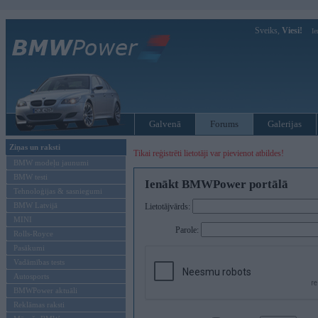
Sveiks,
Viesi!
Ie
Galvenā
Forums
Galerijas
Ziņas un raksti
Tikai reģistrēti lietotāji var pievienot atbildes!
BMW modeļu jaunumi
BMW testi
Ienākt BMWPower portālā
Tehnoloģijas & sasniegumi
BMW Latvijā
Lietotājvārds:
MINI
Parole:
Rolls-Royce
Pasākumi
Vadāmības tests
Autosports
BMWPower aktuāli
Reklāmas raksti