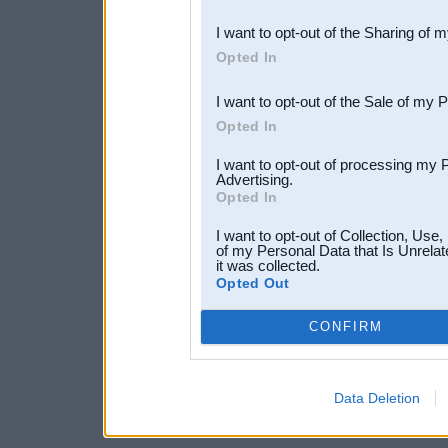
also be disclosed by us to 
I want to opt-out of the Sharing of 
Downstream Participants
th
Opted In
third parties.
I want to opt-out of the Sale of my 
Opted In
I want to opt-out of processing my 
Advertising.
Opted In
I want to opt-out of Collection, Use
of my Personal Data that Is Unrelat
it was collected.
Opted Out
CONFIRM
Data Deletion