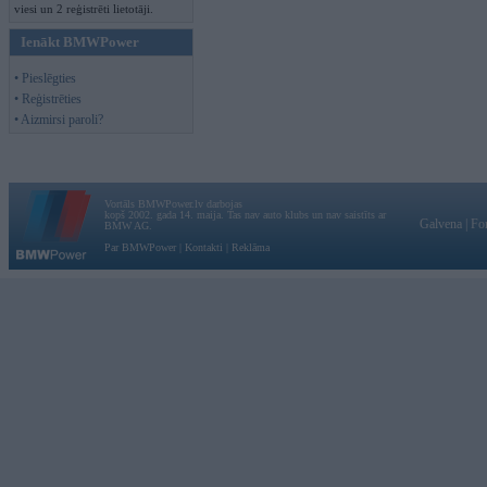
viesi un 2 reģistrēti lietotāji.
Ienākt BMWPower
• Pieslēgties
• Reģistrēties
• Aizmirsi paroli?
Vortāls BMWPower.lv darbojas
kopš 2002. gada 14. maija. Tas nav auto klubs un nav saistīts ar
Galvena
|
Fo
BMW AG.
Par BMWPower
|
Kontakti
|
Reklāma