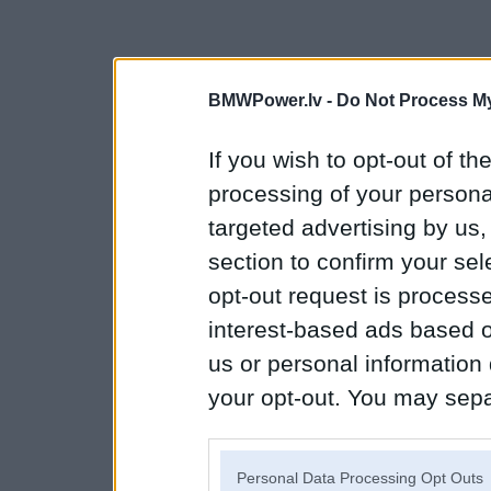
BMWPower.lv -
Do Not Process My
If you wish to opt-out of the
processing of your personal
targeted advertising by us
section to confirm your sel
opt-out request is proces
interest-based ads based o
us or personal information d
your opt-out. You may separ
disclosure of your personal
IAB’s list of downstream pa
Personal Data Processing Opt Outs