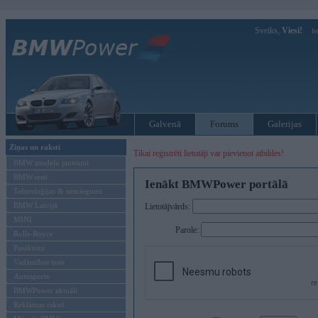
Sveiks,
Viesi!
Ie
Galvenā
Forums
Galerijas
Ziņas un raksti
Tikai reģistrēti lietotāji var pievienot atbildes!
BMW modeļu jaunumi
BMW testi
Ienākt BMWPower portālā
Tehnoloģijas & sasniegumi
BMW Latvijā
Lietotājvārds:
MINI
Parole:
Rolls-Royce
Pasākumi
Vadāmības tests
Autosports
BMWPower aktuāli
Reklāmas raksti