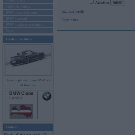
Mēneša BMW
Atcerēties
Sērijveida tūnings
Aizmirsi paroli?
BMW pasaules jaunumi
BMW koncepti
Reģistrēties
BMW konkurentu jaunumi
Moto
Gadījuma bilde
Hamann pārveidojumi BMW Z4
M Roadster
Online
Pašreiz BMWPower skatās 120