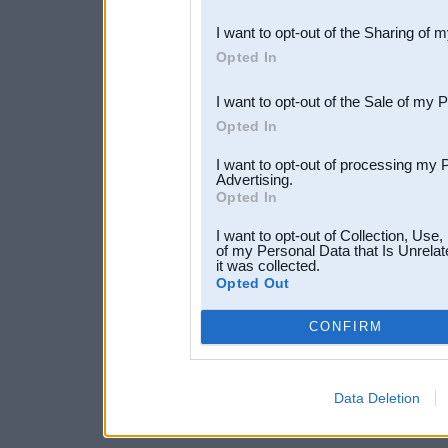
also be disclosed by us to 
I want to opt-out of the Sharing of 
Downstream Participants
th
Opted In
third parties.
I want to opt-out of the Sale of my 
Opted In
I want to opt-out of processing my 
Advertising.
Opted In
I want to opt-out of Collection, Use
of my Personal Data that Is Unrelat
it was collected.
Opted Out
CONFIRM
Data Deletion