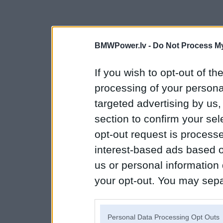
BMWPower.lv -
Do Not Process My
If you wish to opt-out of the
processing of your personal
targeted advertising by us
section to confirm your sel
opt-out request is proces
interest-based ads based o
us or personal information d
your opt-out. You may separ
disclosure of your personal
IAB’s list of downstream pa
Personal Data Processing Opt Outs