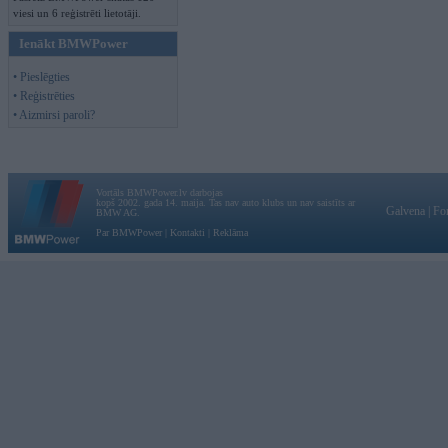
viesi un 6 reģistrēti lietotāji.
Ienākt BMWPower
• Pieslēgties
• Reģistrēties
• Aizmirsi paroli?
Vortāls BMWPower.lv darbojas
kopš 2002. gada 14. maija. Tas nav auto klubs un nav saistīts ar
Galvena
|
Fo
BMW AG.
Par BMWPower
|
Kontakti
|
Reklāma