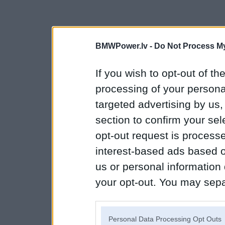
BMWPower.lv -
Do Not Process My
If you wish to opt-out of the
processing of your personal
targeted advertising by us
section to confirm your sel
opt-out request is proces
interest-based ads based o
us or personal information d
your opt-out. You may separ
disclosure of your personal
IAB’s list of downstream pa
Personal Data Processing Opt Outs