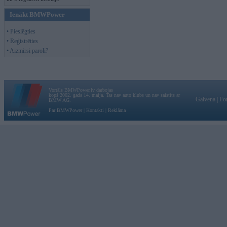
Ienākt BMWPower
• Pieslēgties
• Reģistrēties
• Aizmirsi paroli?
Vortāls BMWPower.lv darbojas
kopš 2002. gada 14. maija. Tas nav auto klubs un nav saistīts ar
Galvena
|
Fo
BMW AG.
Par BMWPower
|
Kontakti
|
Reklāma