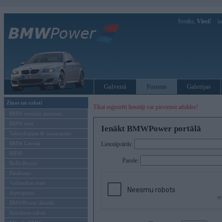
Sveiks,
Viesi!
Ie
Galvenā
Forums
Galerijas
Ziņas un raksti
Tikai reģistrēti lietotāji var pievienot atbildes!
BMW modeļu jaunumi
BMW testi
Ienākt BMWPower portālā
Tehnoloģijas & sasniegumi
BMW Latvijā
Lietotājvārds:
MINI
Parole:
Rolls-Royce
Pasākumi
Vadāmības tests
Autosports
BMWPower aktuāli
Reklāmas raksti