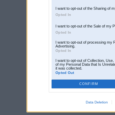
also be disclosed by us to 
I want to opt-out of the Sharing of 
Downstream Participants
th
Opted In
third parties.
I want to opt-out of the Sale of my 
Opted In
I want to opt-out of processing my 
Advertising.
Opted In
I want to opt-out of Collection, Use
of my Personal Data that Is Unrelat
it was collected.
Opted Out
CONFIRM
Data Deletion