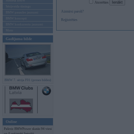
Mēneša BMW
Atcerēties
Sērijveida tūnings
Aizmirsi paroli?
BMW pasaules jaunumi
BMW koncepti
Reģistrēties
BMW konkurentu jaunumi
Moto
Gadījuma bilde
BMW 7. sērija F01 (preses bildes)
Online
Pašreiz BMWPower skatās 94 viesi
un 0 reģistrēti lietotāji.