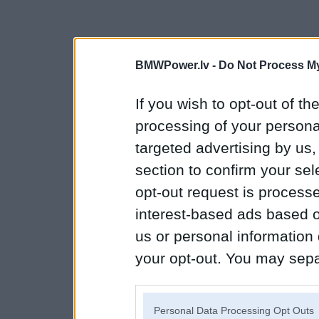
BMWPower.lv -
Do Not Process My
If you wish to opt-out of the
processing of your personal
targeted advertising by us
section to confirm your sel
opt-out request is proces
interest-based ads based o
us or personal information d
your opt-out. You may separ
disclosure of your personal
IAB’s list of downstream pa
Personal Data Processing Opt Outs