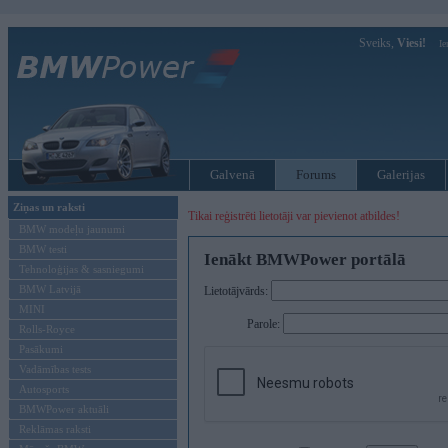
Sveiks,
Viesi!
Ie
Galvenā
Forums
Galerijas
Ziņas un raksti
Tikai reģistrēti lietotāji var pievienot atbildes!
BMW modeļu jaunumi
BMW testi
Ienākt BMWPower portālā
Tehnoloģijas & sasniegumi
BMW Latvijā
Lietotājvārds:
MINI
Parole:
Rolls-Royce
Pasākumi
Vadāmības tests
Autosports
BMWPower aktuāli
Reklāmas raksti