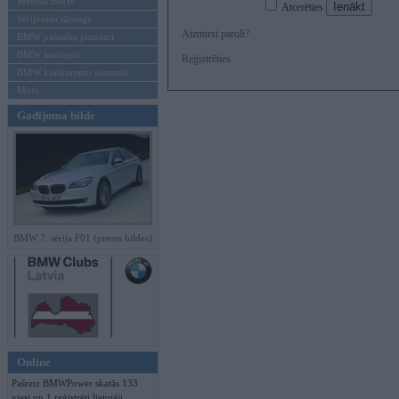
Mēneša BMW
Atcerēties
Sērijveida tūnings
Aizmirsi paroli?
BMW pasaules jaunumi
BMW koncepti
Reģistrēties
BMW konkurentu jaunumi
Moto
Gadījuma bilde
BMW 7. sērija F01 (preses bildes)
Online
Pašreiz BMWPower skatās 133
viesi un 1 reģistrēti lietotāji.