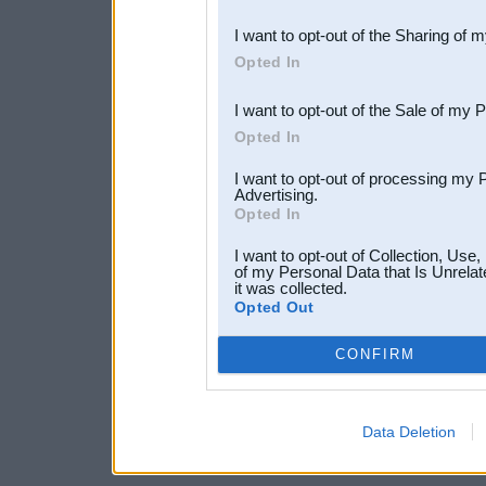
also be disclosed by us to 
I want to opt-out of the Sharing of 
Downstream Participants
th
Opted In
third parties.
I want to opt-out of the Sale of my 
Opted In
I want to opt-out of processing my 
Advertising.
Opted In
I want to opt-out of Collection, Use
of my Personal Data that Is Unrelat
it was collected.
Opted Out
CONFIRM
Data Deletion