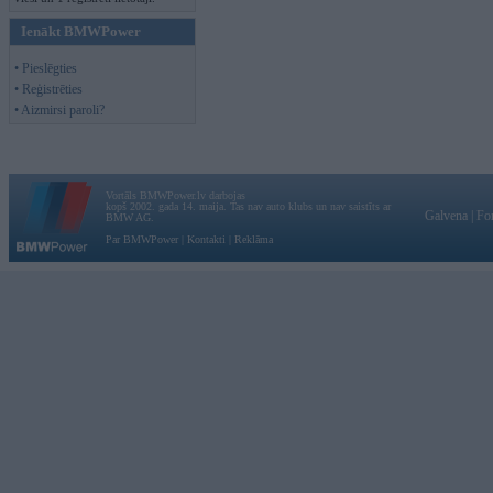
Ienākt BMWPower
• Pieslēgties
• Reģistrēties
• Aizmirsi paroli?
Vortāls BMWPower.lv darbojas
kopš 2002. gada 14. maija. Tas nav auto klubs un nav saistīts ar
Galvena
|
Fo
BMW AG.
Par BMWPower
|
Kontakti
|
Reklāma