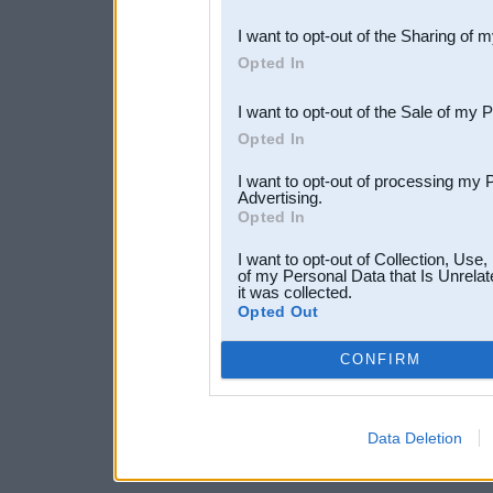
also be disclosed by us to 
I want to opt-out of the Sharing of 
Downstream Participants
th
Opted In
third parties.
I want to opt-out of the Sale of my 
Opted In
I want to opt-out of processing my 
Advertising.
Opted In
I want to opt-out of Collection, Use
of my Personal Data that Is Unrelat
it was collected.
Opted Out
CONFIRM
Data Deletion