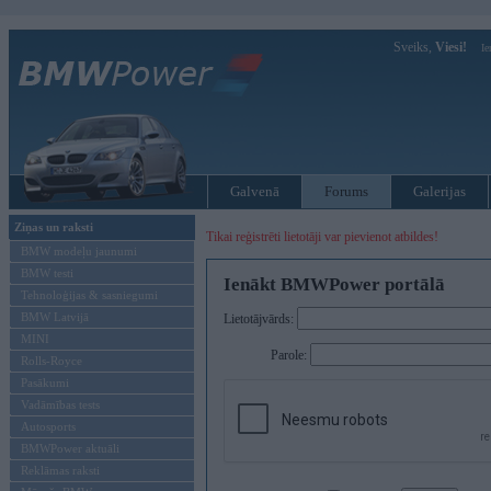
Sveiks,
Viesi!
Ie
Galvenā
Forums
Galerijas
Ziņas un raksti
Tikai reģistrēti lietotāji var pievienot atbildes!
BMW modeļu jaunumi
BMW testi
Ienākt BMWPower portālā
Tehnoloģijas & sasniegumi
BMW Latvijā
Lietotājvārds:
MINI
Parole:
Rolls-Royce
Pasākumi
Vadāmības tests
Autosports
BMWPower aktuāli
Reklāmas raksti