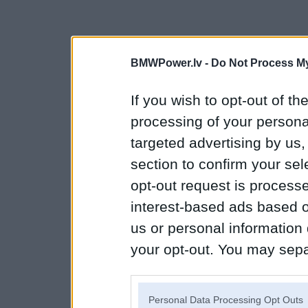
BMWPower.lv -
Do Not Process My
If you wish to opt-out of the
processing of your personal
targeted advertising by us
section to confirm your sel
opt-out request is proces
interest-based ads based o
us or personal information d
your opt-out. You may separ
disclosure of your personal
IAB’s list of downstream pa
Personal Data Processing Opt Outs