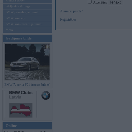
Mēneša BMW
Atcerēties
Sērijveida tūnings
Aizmirsi paroli?
BMW pasaules jaunumi
BMW koncepti
Reģistrēties
BMW konkurentu jaunumi
Moto
Gadījuma bilde
BMW 7. sērija F01 (preses bildes)
Online