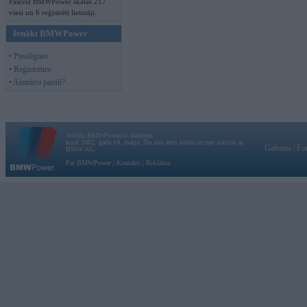
Pašreiz BMWPower skatās 217
viesi un 6 reģistrēti lietotāji.
Ienākt BMWPower
• Pieslēgties
• Reģistrēties
• Aizmirsi paroli?
Vortāls BMWPower.lv darbojas
kopš 2002. gada 14. maija. Tas nav auto klubs un nav saistīts ar
Galvena
|
Fo
BMW AG.
Par BMWPower
|
Kontakti
|
Reklāma