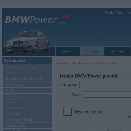
Sveiks,
Viesi!
Ie
Galvenā
Forums
Galerijas
Ziņas un raksti
Tikai reģistrēti lietotāji var pievienot atbildes!
BMW modeļu jaunumi
BMW testi
Ienākt BMWPower portālā
Tehnoloģijas & sasniegumi
BMW Latvijā
Lietotājvārds:
MINI
Parole:
Rolls-Royce
Pasākumi
Vadāmības tests
Autosports
BMWPower aktuāli
Reklāmas raksti