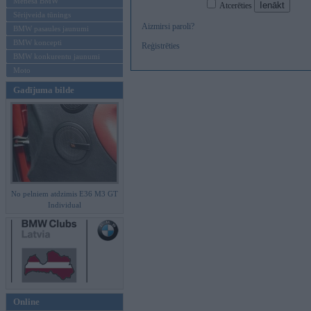
Mēneša BMW
Atcerēties
Sērijveida tūnings
Aizmirsi paroli?
BMW pasaules jaunumi
BMW koncepti
Reģistrēties
BMW konkurentu jaunumi
Moto
Gadījuma bilde
No pelniem atdzimis E36 M3 GT
Individual
Online