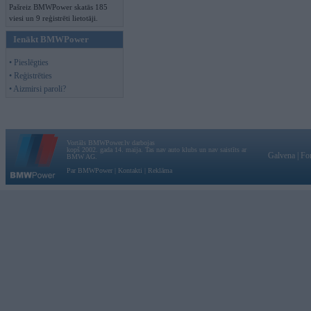
Pašreiz BMWPower skatās 185
viesi un 9 reģistrēti lietotāji.
Ienākt BMWPower
• Pieslēgties
• Reģistrēties
• Aizmirsi paroli?
Vortāls BMWPower.lv darbojas
kopš 2002. gada 14. maija. Tas nav auto klubs un nav saistīts ar
Galvena
|
Fo
BMW AG.
Par BMWPower
|
Kontakti
|
Reklāma