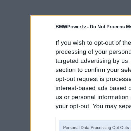
BMWPower.lv -
Do Not Process My
If you wish to opt-out of the
processing of your personal
targeted advertising by us
section to confirm your sel
opt-out request is proces
interest-based ads based o
us or personal information d
your opt-out. You may separ
disclosure of your personal
IAB’s list of downstream pa
Personal Data Processing Opt Outs