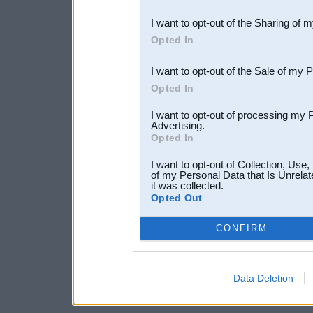
also be disclosed by us to 
I want to opt-out of the Sharing of 
Downstream Participants
th
Opted In
third parties.
I want to opt-out of the Sale of my 
Opted In
I want to opt-out of processing my 
Advertising.
Opted In
I want to opt-out of Collection, Use
of my Personal Data that Is Unrelat
it was collected.
Opted Out
CONFIRM
Data Deletion