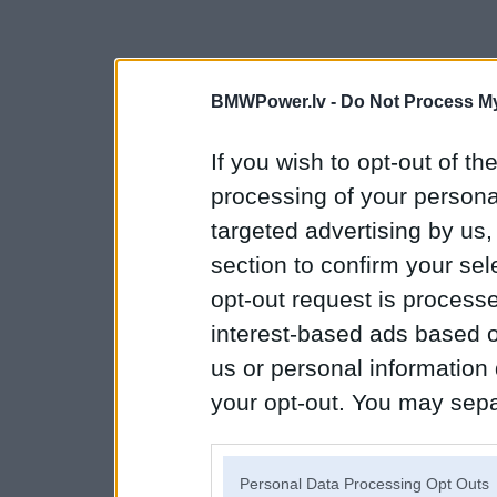
BMWPower.lv -
Do Not Process My
If you wish to opt-out of the
processing of your personal
targeted advertising by us
section to confirm your sel
opt-out request is proces
interest-based ads based o
us or personal information d
your opt-out. You may separ
disclosure of your personal
IAB’s list of downstream pa
Personal Data Processing Opt Outs