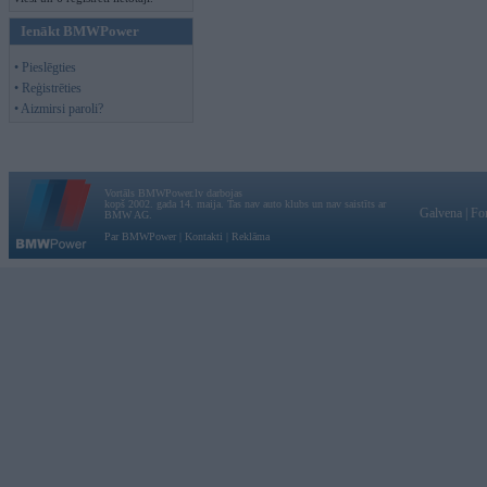
Ienākt BMWPower
• Pieslēgties
• Reģistrēties
• Aizmirsi paroli?
Vortāls BMWPower.lv darbojas
kopš 2002. gada 14. maija. Tas nav auto klubs un nav saistīts ar
Galvena
|
Fo
BMW AG.
Par BMWPower
|
Kontakti
|
Reklāma