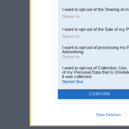
also be disclosed by us to 
I want to opt-out of the Sharing of 
Downstream Participants
th
Opted In
third parties.
I want to opt-out of the Sale of my 
Opted In
I want to opt-out of processing my 
Advertising.
Opted In
I want to opt-out of Collection, Use
of my Personal Data that Is Unrelat
it was collected.
Opted Out
CONFIRM
Data Deletion