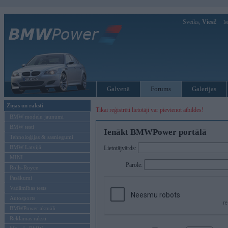
Sveiks,
Viesi!
Ie
Galvenā
Forums
Galerijas
Ziņas un raksti
Tikai reģistrēti lietotāji var pievienot atbildes!
BMW modeļu jaunumi
BMW testi
Ienākt BMWPower portālā
Tehnoloģijas & sasniegumi
BMW Latvijā
Lietotājvārds:
MINI
Parole:
Rolls-Royce
Pasākumi
Vadāmības tests
Autosports
BMWPower aktuāli
Reklāmas raksti