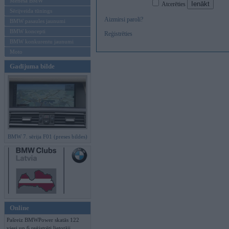
Mēneša BMW
Atcerēties
Sērijveida tūnings
Aizmirsi paroli?
BMW pasaules jaunumi
BMW koncepti
Reģistrēties
BMW konkurentu jaunumi
Moto
Gadījuma bilde
BMW 7. sērija F01 (preses bildes)
Online
Pašreiz BMWPower skatās 122
viesi un 6 reģistrēti lietotāji.