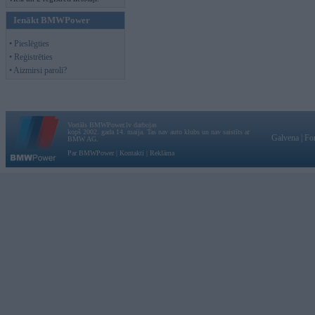
Ienākt BMWPower
• Pieslēgties
• Reģistrēties
• Aizmirsi paroli?
Vortāls BMWPower.lv darbojas
kopš 2002. gada 14. maija. Tas nav auto klubs un nav saistīts ar
Galvena
|
Fo
BMW AG.
Par BMWPower
|
Kontakti
|
Reklāma