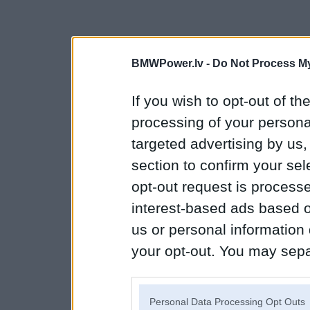
BMWPower.lv -
Do Not Process My
If you wish to opt-out of the
processing of your personal
targeted advertising by us
section to confirm your sel
opt-out request is proces
interest-based ads based o
us or personal information d
your opt-out. You may separ
disclosure of your personal
IAB’s list of downstream pa
Personal Data Processing Opt Outs