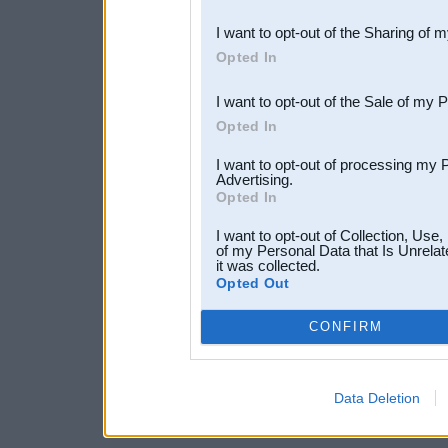
also be disclosed by us to 
I want to opt-out of the Sharing of 
Downstream Participants
th
Opted In
third parties.
I want to opt-out of the Sale of my 
Opted In
I want to opt-out of processing my 
Advertising.
Opted In
I want to opt-out of Collection, Use
of my Personal Data that Is Unrelat
it was collected.
Opted Out
CONFIRM
Data Deletion