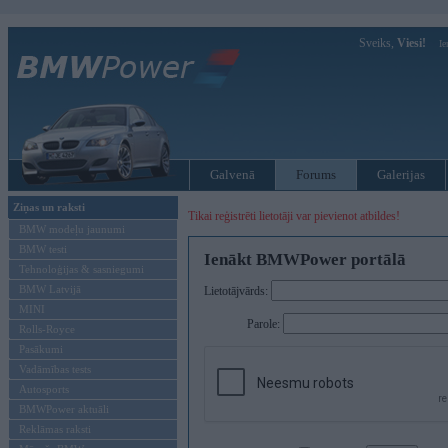
Sveiks,
Viesi!
Ie
Galvenā
Forums
Galerijas
Ziņas un raksti
Tikai reģistrēti lietotāji var pievienot atbildes!
BMW modeļu jaunumi
BMW testi
Ienākt BMWPower portālā
Tehnoloģijas & sasniegumi
BMW Latvijā
Lietotājvārds:
MINI
Parole:
Rolls-Royce
Pasākumi
Vadāmības tests
Autosports
BMWPower aktuāli
Reklāmas raksti