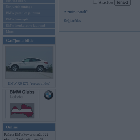
Mēneša BMW
Atcerēties
Sērijveida tūnings
Aizmirsi paroli?
BMW pasaules jaunumi
BMW koncepti
Reģistrēties
BMW konkurentu jaunumi
Moto
Gadījuma bilde
BMW X6 E71 (preses bildes)
Online
Pašreiz BMWPower skatās 322
viesi un 2 reģistrēti lietotāji.