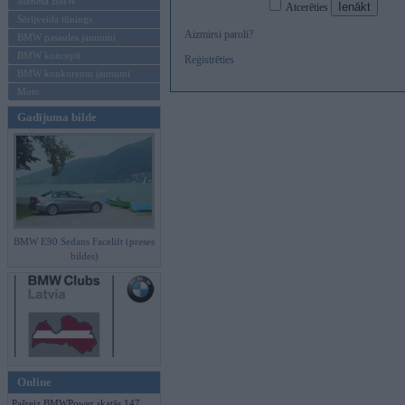
Mēneša BMW
Atcerēties
Sērijveida tūnings
Aizmirsi paroli?
BMW pasaules jaunumi
BMW koncepti
Reģistrēties
BMW konkurentu jaunumi
Moto
Gadījuma bilde
BMW E90 Sedans Facelift (preses
bildes)
Online
Pašreiz BMWPower skatās 147