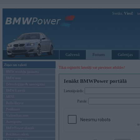
Sveiks,
Viesi!
Ie
Galvenā
Forums
Galerijas
Ziņas un raksti
Tikai reģistrēti lietotāji var pievienot atbildes!
BMW modeļu jaunumi
BMW testi
Ienākt BMWPower portālā
Tehnoloģijas & sasniegumi
BMW Latvijā
Lietotājvārds:
MINI
Parole:
Rolls-Royce
Pasākumi
Vadāmības tests
Autosports
BMWPower aktuāli
Reklāmas raksti