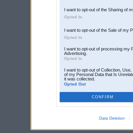
also be disclosed by us to 
I want to opt-out of the Sharing of 
Downstream Participants
th
Opted In
third parties.
I want to opt-out of the Sale of my 
Opted In
I want to opt-out of processing my 
Advertising.
Opted In
I want to opt-out of Collection, Use
of my Personal Data that Is Unrelat
it was collected.
Opted Out
CONFIRM
Data Deletion