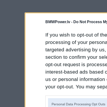
BMWPower.lv -
Do Not Process My
If you wish to opt-out of the
processing of your personal
targeted advertising by us
section to confirm your sel
opt-out request is proces
interest-based ads based o
us or personal information d
your opt-out. You may separ
disclosure of your personal
IAB’s list of downstream pa
Personal Data Processing Opt Outs