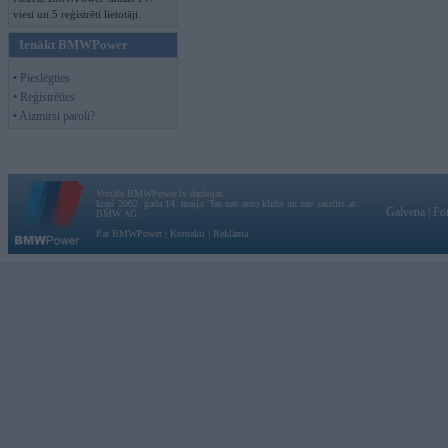
viesi un 5 reģistrēti lietotāji.
Ienākt BMWPower
• Pieslēgties
• Reģistrēties
• Aizmirsi paroli?
Vortāls BMWPower.lv darbojas
kopš 2002. gada 14. maija. Tas nav auto klubs un nav saistīts ar
Galvena
|
Fo
BMW AG.
Par BMWPower
|
Kontakti
|
Reklāma