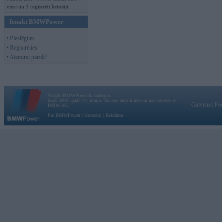
viesi un 1 reģistrēti lietotāji.
Ienākt BMWPower
• Pieslēgties
• Reģistrēties
• Aizmirsi paroli?
Vortāls BMWPower.lv darbojas
kopš 2002. gada 14. maija. Tas nav auto klubs un nav saistīts ar
Galvena
|
Fo
BMW AG.
Par BMWPower
|
Kontakti
|
Reklāma