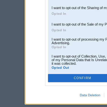
also be disclosed by us to 
I want to opt-out of the Sharing of 
Downstream Participants
th
Opted In
third parties.
I want to opt-out of the Sale of my 
Opted In
I want to opt-out of processing my 
Advertising.
Opted In
I want to opt-out of Collection, Use
of my Personal Data that Is Unrelat
it was collected.
Opted Out
CONFIRM
Data Deletion