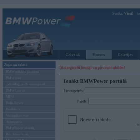
Sveiks,
Viesi!
Ie
Galvenā
Forums
Galerijas
Ziņas un raksti
Tikai reģistrēti lietotāji var pievienot atbildes!
BMW modeļu jaunumi
BMW testi
Ienākt BMWPower portālā
Tehnoloģijas & sasniegumi
BMW Latvijā
Lietotājvārds:
MINI
Parole:
Rolls-Royce
Pasākumi
Vadāmības tests
Autosports
BMWPower aktuāli
Reklāmas raksti