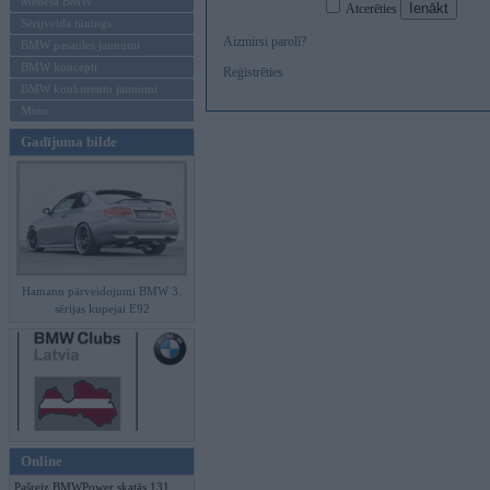
Mēneša BMW
Atcerēties
Sērijveida tūnings
Aizmirsi paroli?
BMW pasaules jaunumi
BMW koncepti
Reģistrēties
BMW konkurentu jaunumi
Moto
Gadījuma bilde
Hamann pārveidojumi BMW 3.
sērijas kupejai E92
Online
Pašreiz BMWPower skatās 131