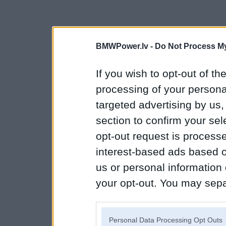
BMWPower.lv -
Do Not Process My
If you wish to opt-out of the
processing of your personal
targeted advertising by us
section to confirm your sel
opt-out request is proces
interest-based ads based o
us or personal information d
your opt-out. You may separ
disclosure of your personal
IAB’s list of downstream pa
Personal Data Processing Opt Outs