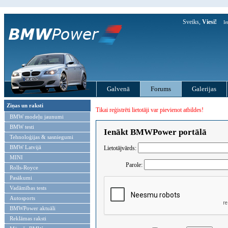
Sveiks,
Viesi!
Ie
Galvenā
Forums
Galerijas
Ziņas un raksti
Tikai reģistrēti lietotāji var pievienot atbildes!
BMW modeļu jaunumi
BMW testi
Ienākt BMWPower portālā
Tehnoloģijas & sasniegumi
BMW Latvijā
Lietotājvārds:
MINI
Parole:
Rolls-Royce
Pasākumi
Vadāmības tests
Autosports
BMWPower aktuāli
Reklāmas raksti