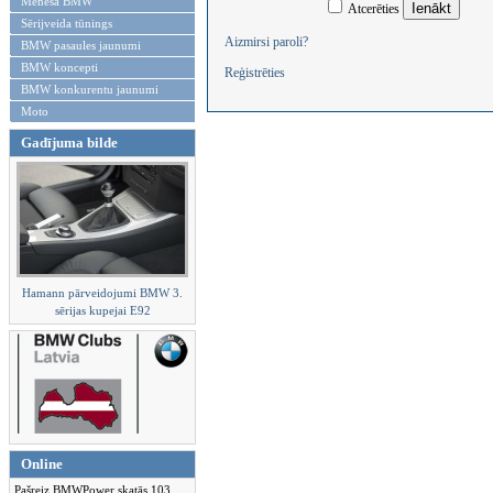
Mēneša BMW
Atcerēties
Sērijveida tūnings
Aizmirsi paroli?
BMW pasaules jaunumi
BMW koncepti
Reģistrēties
BMW konkurentu jaunumi
Moto
Gadījuma bilde
Hamann pārveidojumi BMW 3.
sērijas kupejai E92
Online
Pašreiz BMWPower skatās 103