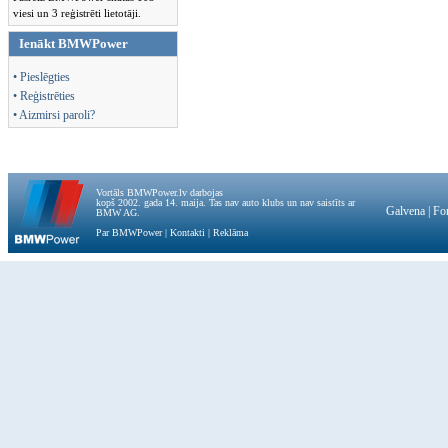
viesi un 3 reģistrēti lietotāji.
Ienākt BMWPower
• Pieslēgties
• Reģistrēties
• Aizmirsi paroli?
Vortāls BMWPower.lv darbojas
kopš 2002. gada 14. maija. Tas nav auto klubs un nav saistīts ar
Galvena
|
Fo
BMW AG.
Par BMWPower
|
Kontakti
|
Reklāma