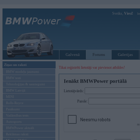
Sveiks,
Viesi!
Ie
Galvenā
Forums
Galerijas
Ziņas un raksti
Tikai reģistrēti lietotāji var pievienot atbildes!
BMW modeļu jaunumi
BMW testi
Ienākt BMWPower portālā
Tehnoloģijas & sasniegumi
BMW Latvijā
Lietotājvārds:
MINI
Parole:
Rolls-Royce
Pasākumi
Vadāmības tests
Autosports
BMWPower aktuāli
Reklāmas raksti