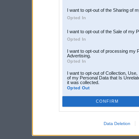
also be disclosed by us to 
I want to opt-out of the Sharing of 
Downstream Participants
th
Opted In
third parties.
I want to opt-out of the Sale of my 
Opted In
I want to opt-out of processing my 
Advertising.
Opted In
I want to opt-out of Collection, Use
of my Personal Data that Is Unrelat
it was collected.
Opted Out
CONFIRM
Data Deletion