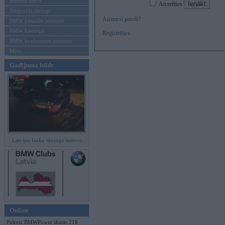
Mēneša BMW
Atcerēties
Sērijveida tūnings
Aizmirsi paroli?
BMW pasaules jaunumi
BMW koncepti
Reģistrēties
BMW konkurentu jaunumi
Moto
Gadījuma bilde
Latvijas lauku tūninga šedevri
Online
Pašreiz BMWPower skatās 218