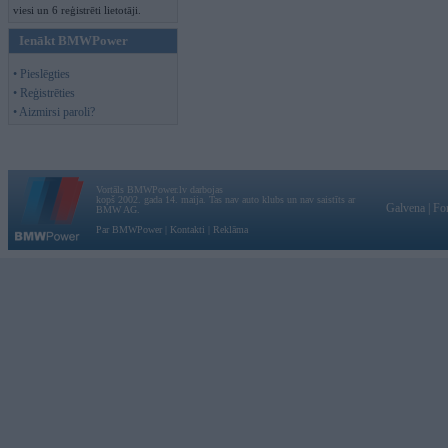
viesi un 6 reģistrēti lietotāji.
Ienākt BMWPower
• Pieslēgties
• Reģistrēties
• Aizmirsi paroli?
Vortāls BMWPower.lv darbojas
kopš 2002. gada 14. maija. Tas nav auto klubs un nav saistīts ar
Galvena
|
Fo
BMW AG.
Par BMWPower
|
Kontakti
|
Reklāma