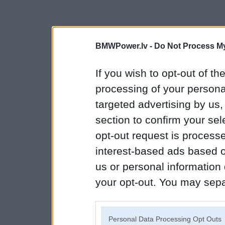
BMWPower.lv -
Do Not Process My
If you wish to opt-out of the
processing of your personal
targeted advertising by us
section to confirm your sel
opt-out request is proces
interest-based ads based o
us or personal information d
your opt-out. You may separ
disclosure of your personal
IAB’s list of downstream pa
Personal Data Processing Opt Outs