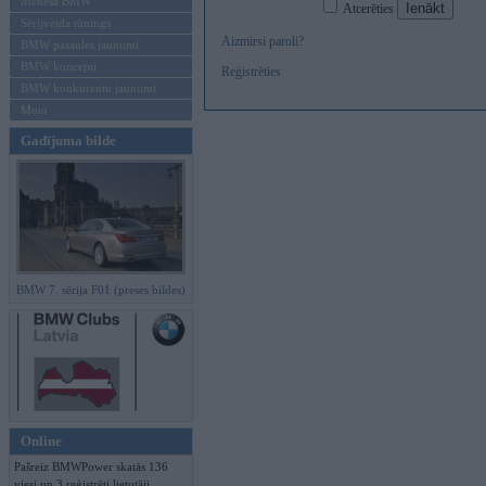
Mēneša BMW
Atcerēties
Sērijveida tūnings
Aizmirsi paroli?
BMW pasaules jaunumi
BMW koncepti
Reģistrēties
BMW konkurentu jaunumi
Moto
Gadījuma bilde
BMW 7. sērija F01 (preses bildes)
Online
Pašreiz BMWPower skatās 136
viesi un 3 reģistrēti lietotāji.