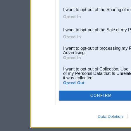
also be disclosed by us to 
I want to opt-out of the Sharing of 
Downstream Participants
th
Opted In
third parties.
I want to opt-out of the Sale of my 
Opted In
I want to opt-out of processing my 
Advertising.
Opted In
I want to opt-out of Collection, Use
of my Personal Data that Is Unrelat
it was collected.
Opted Out
CONFIRM
Data Deletion