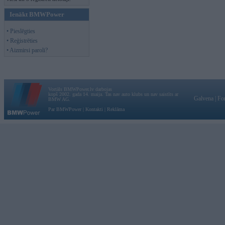
Ienākt BMWPower
• Pieslēgties
• Reģistrēties
• Aizmirsi paroli?
Vortāls BMWPower.lv darbojas
kopš 2002. gada 14. maija. Tas nav auto klubs un nav saistīts ar
Galvena
|
Fo
BMW AG.
Par BMWPower
|
Kontakti
|
Reklāma