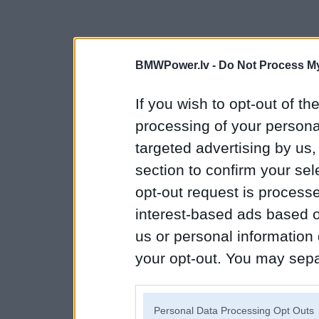
BMWPower.lv -
Do Not Process My
If you wish to opt-out of the
processing of your personal
targeted advertising by us
section to confirm your sel
opt-out request is proces
interest-based ads based o
us or personal information d
your opt-out. You may separ
disclosure of your personal
IAB’s list of downstream pa
Personal Data Processing Opt Outs