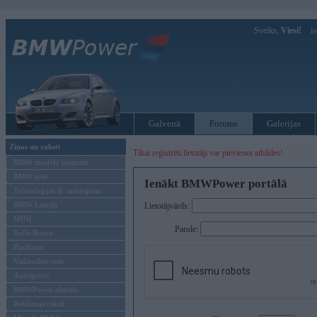
Sveiks,
Viesi!
Ie
Galvenā
Forums
Galerijas
Ziņas un raksti
Tikai reģistrēti lietotāji var pievienot atbildes!
BMW modeļu jaunumi
BMW testi
Ienākt BMWPower portālā
Tehnoloģijas & sasniegumi
BMW Latvijā
Lietotājvārds:
MINI
Parole:
Rolls-Royce
Pasākumi
Vadāmības tests
Autosports
BMWPower aktuāli
Reklāmas raksti