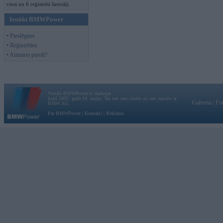
viesi un 6 reģistrēti lietotāji.
Ienākt BMWPower
• Pieslēgties
• Reģistrēties
• Aizmirsi paroli?
Vortāls BMWPower.lv darbojas
kopš 2002. gada 14. maija. Tas nav auto klubs un nav saistīts ar
Galvena
|
Fo
BMW AG.
Par BMWPower
|
Kontakti
|
Reklāma