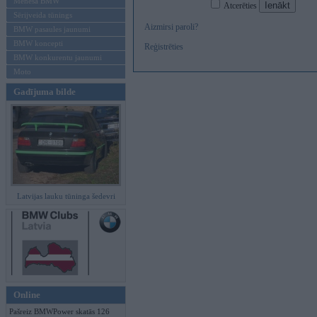
Mēneša BMW
Atcerēties
Sērijveida tūnings
Aizmirsi paroli?
BMW pasaules jaunumi
BMW koncepti
Reģistrēties
BMW konkurentu jaunumi
Moto
Gadījuma bilde
Latvijas lauku tūninga šedevri
Online
Pašreiz BMWPower skatās 126