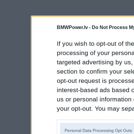
BMWPower.lv -
Do Not Process My
If you wish to opt-out of the
processing of your personal
targeted advertising by us
section to confirm your sel
opt-out request is proces
interest-based ads based o
us or personal information d
your opt-out. You may separ
disclosure of your personal
IAB’s list of downstream pa
Personal Data Processing Opt Outs