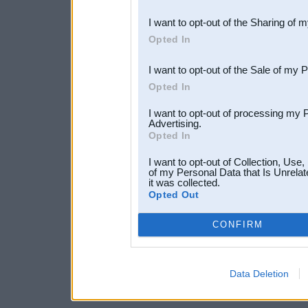
also be disclosed by us to 
I want to opt-out of the Sharing of 
Downstream Participants
th
Opted In
third parties.
I want to opt-out of the Sale of my 
Opted In
I want to opt-out of processing my 
Advertising.
Opted In
I want to opt-out of Collection, Use
of my Personal Data that Is Unrelat
it was collected.
Opted Out
CONFIRM
Data Deletion