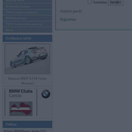
Mēneša BMW
Atcerēties
Sērijveida tūnings
Aizmirsi paroli?
BMW pasaules jaunumi
BMW koncepti
Reģistrēties
BMW konkurentu jaunumi
Moto
Gadījuma bilde
Hamann BMW Z4 M Coupe
Renntaxi
Online
Pašreiz BMWPower skatās 115