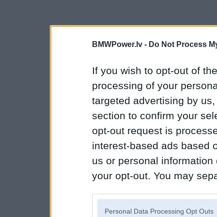
BMWPower.lv -
Do Not Process My
If you wish to opt-out of the
processing of your personal
targeted advertising by us
section to confirm your sel
opt-out request is proces
interest-based ads based o
us or personal information d
your opt-out. You may separ
disclosure of your personal
IAB’s list of downstream pa
Personal Data Processing Opt Outs