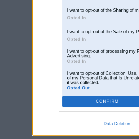
also be disclosed by us to 
I want to opt-out of the Sharing of 
Downstream Participants
th
Opted In
third parties.
I want to opt-out of the Sale of my 
Opted In
I want to opt-out of processing my 
Advertising.
Opted In
I want to opt-out of Collection, Use
of my Personal Data that Is Unrelat
it was collected.
Opted Out
CONFIRM
Data Deletion