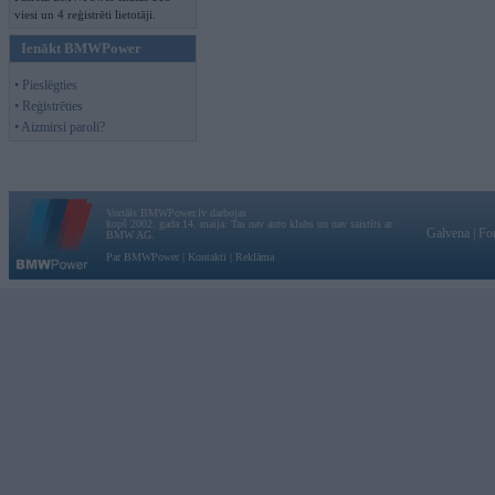
viesi un 4 reģistrēti lietotāji.
Ienākt BMWPower
• Pieslēgties
• Reģistrēties
• Aizmirsi paroli?
Vortāls BMWPower.lv darbojas
kopš 2002. gada 14. maija. Tas nav auto klubs un nav saistīts ar
Galvena
|
Fo
BMW AG.
Par BMWPower
|
Kontakti
|
Reklāma