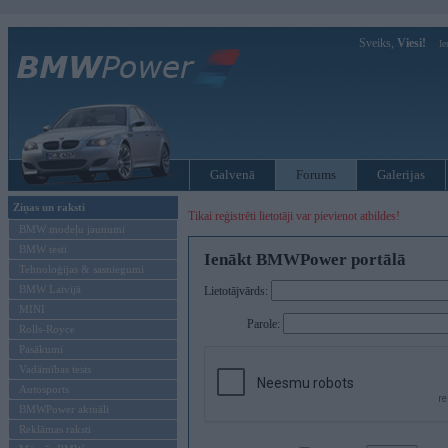
Sveiks,
Viesi!
Ie
Galvenā
Forums
Galerijas
Ziņas un raksti
Tikai reģistrēti lietotāji var pievienot atbildes!
BMW modeļu jaunumi
BMW testi
Ienākt BMWPower portālā
Tehnoloģijas & sasniegumi
BMW Latvijā
Lietotājvārds:
MINI
Parole:
Rolls-Royce
Pasākumi
Vadāmības tests
Autosports
BMWPower aktuāli
Reklāmas raksti