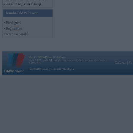
viesi un 7 reģistrēti lietotāji.
Ienākt BMWPower
• Pieslēgties
• Reģistrēties
• Aizmirsi paroli?
Vortāls BMWPower.lv darbojas
kopš 2002. gada 14. maija. Tas nav auto klubs un nav saistīts ar
Galvena
|
Fo
BMW AG.
Par BMWPower
|
Kontakti
|
Reklāma