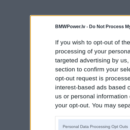
BMWPower.lv -
Do Not Process My
If you wish to opt-out of the
processing of your personal
targeted advertising by us
section to confirm your sel
opt-out request is proces
interest-based ads based o
us or personal information d
your opt-out. You may separ
disclosure of your personal
IAB’s list of downstream pa
Personal Data Processing Opt Outs