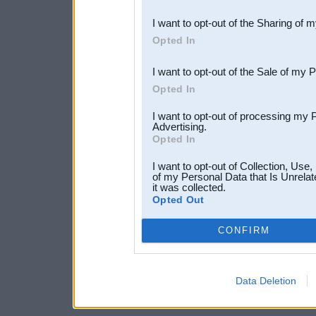
also be disclosed by us to 
I want to opt-out of the Sharing of 
Downstream Participants
th
Opted In
third parties.
I want to opt-out of the Sale of my 
Opted In
I want to opt-out of processing my 
Advertising.
Opted In
I want to opt-out of Collection, Use
of my Personal Data that Is Unrelat
it was collected.
Opted Out
CONFIRM
Data Deletion