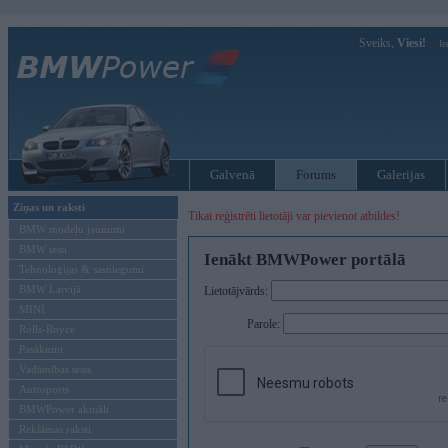
Sveiks,
Viesi!
Ie
Galvenā
Forums
Galerijas
Ziņas un raksti
Tikai reģistrēti lietotāji var pievienot atbildes!
BMW modeļu jaunumi
BMW testi
Ienākt BMWPower portālā
Tehnoloģijas & sasniegumi
BMW Latvijā
Lietotājvārds:
MINI
Parole:
Rolls-Royce
Pasākumi
Vadāmības tests
Autosports
BMWPower aktuāli
Reklāmas raksti