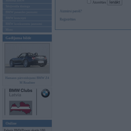
Mēneša BMW
Atcerēties
Sērijveida tūnings
Aizmirsi paroli?
BMW pasaules jaunumi
BMW koncepti
Reģistrēties
BMW konkurentu jaunumi
Moto
Gadījuma bilde
Hamann pārveidojumi BMW Z4
M Roadster
Online
Pašreiz BMWPower skatās 180