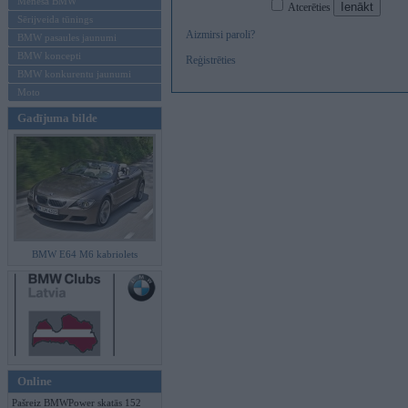
Mēneša BMW
Atcerēties
Sērijveida tūnings
Aizmirsi paroli?
BMW pasaules jaunumi
BMW koncepti
Reģistrēties
BMW konkurentu jaunumi
Moto
Gadījuma bilde
BMW E64 M6 kabriolets
Online
Pašreiz BMWPower skatās 152