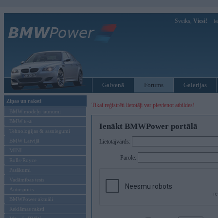
Sveiks,
Viesi!
Ie
Galvenā
Forums
Galerijas
Ziņas un raksti
Tikai reģistrēti lietotāji var pievienot atbildes!
BMW modeļu jaunumi
BMW testi
Ienākt BMWPower portālā
Tehnoloģijas & sasniegumi
BMW Latvijā
Lietotājvārds:
MINI
Parole:
Rolls-Royce
Pasākumi
Vadāmības tests
Autosports
BMWPower aktuāli
Reklāmas raksti