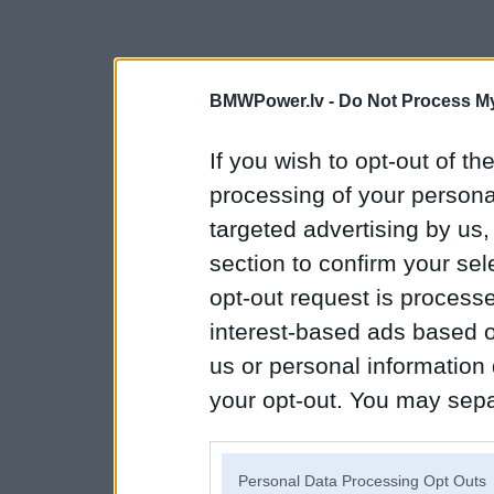
BMWPower.lv -
Do Not Process My
If you wish to opt-out of the
processing of your personal
targeted advertising by us
section to confirm your sel
opt-out request is proces
interest-based ads based o
us or personal information d
your opt-out. You may separ
disclosure of your personal
IAB’s list of downstream pa
Personal Data Processing Opt Outs