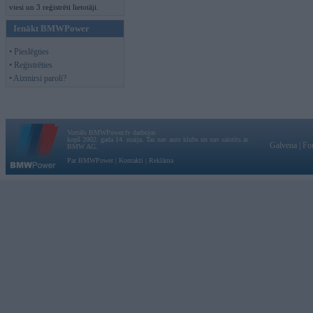
viesi un 3 reģistrēti lietotāji.
Ienākt BMWPower
• Pieslēgties
• Reģistrēties
• Aizmirsi paroli?
Vortāls BMWPower.lv darbojas
kopš 2002. gada 14. maija. Tas nav auto klubs un nav saistīts ar
Galvena
|
Fo
BMW AG.
Par BMWPower
|
Kontakti
|
Reklāma