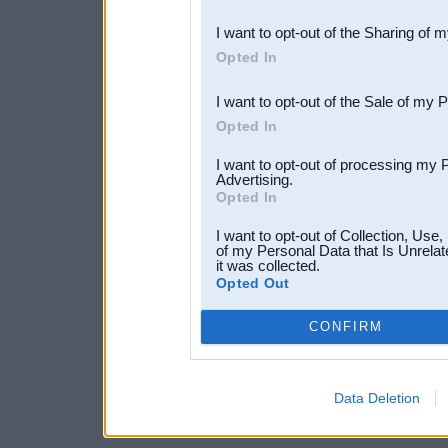
also be disclosed by us to 
I want to opt-out of the Sharing of 
Downstream Participants
th
Opted In
third parties.
I want to opt-out of the Sale of my 
Opted In
I want to opt-out of processing my 
Advertising.
Opted In
I want to opt-out of Collection, Use
of my Personal Data that Is Unrelat
it was collected.
Opted Out
CONFIRM
Data Deletion