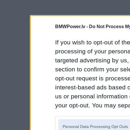
BMWPower.lv -
Do Not Process My
If you wish to opt-out of the
processing of your personal
targeted advertising by us
section to confirm your sel
opt-out request is proces
interest-based ads based o
us or personal information d
your opt-out. You may separ
disclosure of your personal
IAB’s list of downstream pa
Personal Data Processing Opt Outs