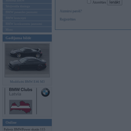
Mēneša BMW
Atcerēties
Sērijveida tūnings
Aizmirsi paroli?
BMW pasaules jaunumi
BMW koncepti
Reģistrēties
BMW konkurentu jaunumi
Moto
Gadījuma bilde
Modificēti BMW E46 M3
Online
Pašreiz BMWPower skatās 115