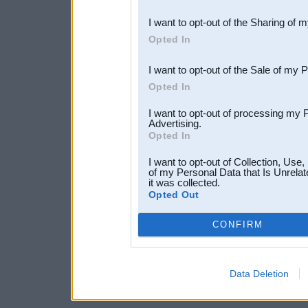
also be disclosed by us to 
I want to opt-out of the Sharing of 
Downstream Participants
th
Opted In
third parties.
I want to opt-out of the Sale of my 
Opted In
I want to opt-out of processing my 
Advertising.
Opted In
I want to opt-out of Collection, Use
of my Personal Data that Is Unrelat
it was collected.
Opted Out
CONFIRM
Data Deletion