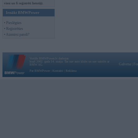
viesi un 6 reģistrēti lietotāji.
Ienākt BMWPower
• Pieslēgties
• Reģistrēties
• Aizmirsi paroli?
Vortāls BMWPower.lv darbojas
kopš 2002. gada 14. maija. Tas nav auto klubs un nav saistīts ar
Galvena
|
Fo
BMW AG.
Par BMWPower
|
Kontakti
|
Reklāma