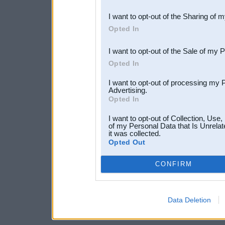
also be disclosed by us to 
I want to opt-out of the Sharing of 
Downstream Participants
th
Opted In
third parties.
I want to opt-out of the Sale of my 
Opted In
I want to opt-out of processing my 
Advertising.
Opted In
I want to opt-out of Collection, Use
of my Personal Data that Is Unrelat
it was collected.
Opted Out
CONFIRM
Data Deletion