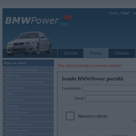
Sveiks,
Viesi!
Ie
Galvenā
Forums
Galerijas
Ziņas un raksti
Tikai reģistrēti lietotāji var pievienot atbildes!
BMW modeļu jaunumi
BMW testi
Ienākt BMWPower portālā
Tehnoloģijas & sasniegumi
BMW Latvijā
Lietotājvārds:
MINI
Parole:
Rolls-Royce
Pasākumi
Vadāmības tests
Autosports
BMWPower aktuāli
Reklāmas raksti