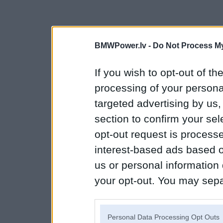
BMWPower.lv -
Do Not Process My
If you wish to opt-out of the
processing of your personal
targeted advertising by us
section to confirm your sel
opt-out request is proces
interest-based ads based o
us or personal information d
your opt-out. You may separ
disclosure of your personal
IAB’s list of downstream pa
Personal Data Processing Opt Outs