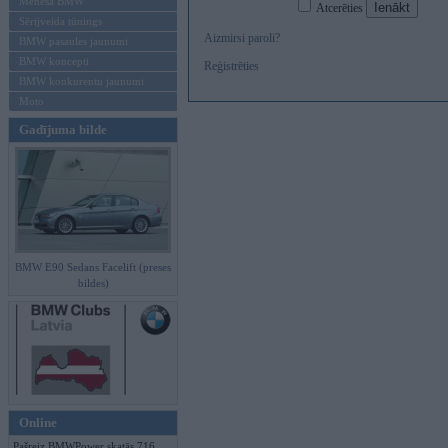
Mēneša BMW
Atcerēties
Sērijveida tūnings
Aizmirsi paroli?
BMW pasaules jaunumi
BMW koncepti
Reģistrēties
BMW konkurentu jaunumi
Moto
Gadījuma bilde
BMW E90 Sedans Facelift (preses
bildes)
Online
Pašreiz BMWPower skatās 716