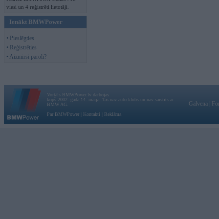
viesi un 4 reģistrēti lietotāji.
Ienākt BMWPower
• Pieslēgties
• Reģistrēties
• Aizmirsi paroli?
Vortāls BMWPower.lv darbojas
kopš 2002. gada 14. maija. Tas nav auto klubs un nav saistīts ar
Galvena
|
Fo
BMW AG.
Par BMWPower
|
Kontakti
|
Reklāma