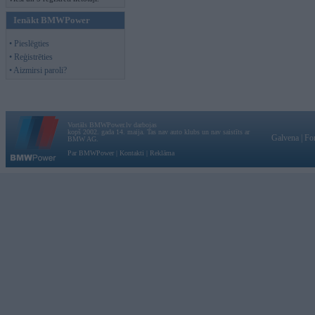
Ienākt BMWPower
• Pieslēgties
• Reģistrēties
• Aizmirsi paroli?
Vortāls BMWPower.lv darbojas
kopš 2002. gada 14. maija. Tas nav auto klubs un nav saistīts ar
Galvena
|
Fo
BMW AG.
Par BMWPower
|
Kontakti
|
Reklāma