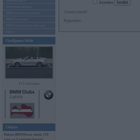
Mēneša BMW
Atcerēties
Sērijveida tūnings
Aizmirsi paroli?
BMW pasaules jaunumi
BMW koncepti
Reģistrēties
BMW konkurentu jaunumi
Moto
Gadījuma bilde
F13 kabriolets
Online
Pašreiz BMWPower skatās 130
viesi un 5 reģistrēti lietotāji.