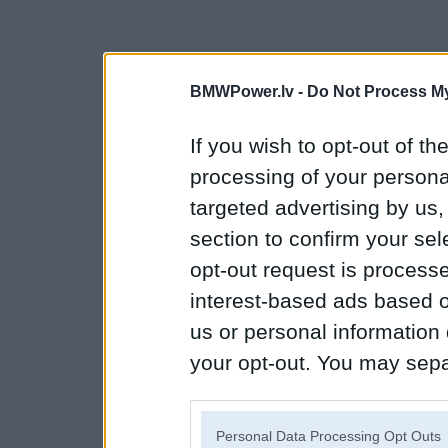
BMWPower.lv -
Do Not Process My
If you wish to opt-out of the
processing of your personal
targeted advertising by us
section to confirm your sel
opt-out request is proces
interest-based ads based o
us or personal information d
your opt-out. You may separ
disclosure of your personal
IAB’s list of downstream pa
Personal Data Processing Opt Outs