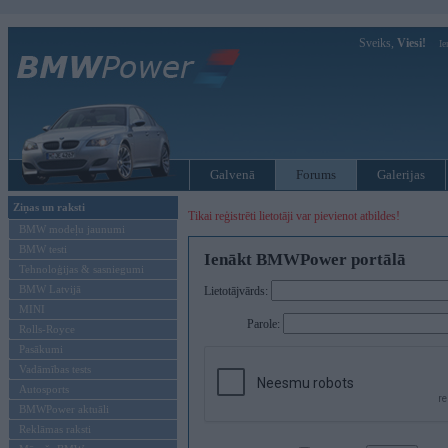
Sveiks,
Viesi!
Ie
Galvenā
Forums
Galerijas
Ziņas un raksti
Tikai reģistrēti lietotāji var pievienot atbildes!
BMW modeļu jaunumi
BMW testi
Ienākt BMWPower portālā
Tehnoloģijas & sasniegumi
BMW Latvijā
Lietotājvārds:
MINI
Parole:
Rolls-Royce
Pasākumi
Vadāmības tests
Autosports
BMWPower aktuāli
Reklāmas raksti