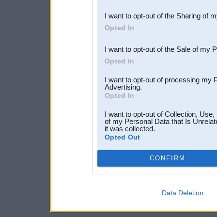
also be disclosed by us to 
I want to opt-out of the Sharing of 
Downstream Participants
th
Opted In
third parties.
I want to opt-out of the Sale of my 
Opted In
I want to opt-out of processing my 
Advertising.
Opted In
I want to opt-out of Collection, Use
of my Personal Data that Is Unrelat
it was collected.
Opted Out
CONFIRM
Data Deletion