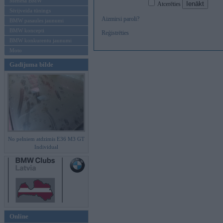
Mēneša BMW
Atcerēties
Sērijveida tūnings
Aizmirsi paroli?
BMW pasaules jaunumi
BMW koncepti
Reģistrēties
BMW konkurentu jaunumi
Moto
Gadījuma bilde
No pelniem atdzimis E36 M3 GT
Individual
Online