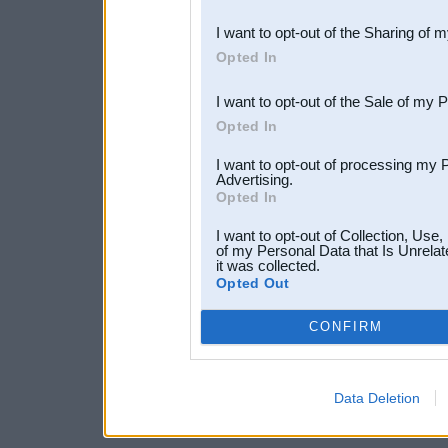
also be disclosed by us to 
I want to opt-out of the Sharing of 
Downstream Participants
th
Opted In
third parties.
I want to opt-out of the Sale of my 
Opted In
I want to opt-out of processing my 
Advertising.
Opted In
I want to opt-out of Collection, Use
of my Personal Data that Is Unrelat
it was collected.
Opted Out
CONFIRM
Data Deletion