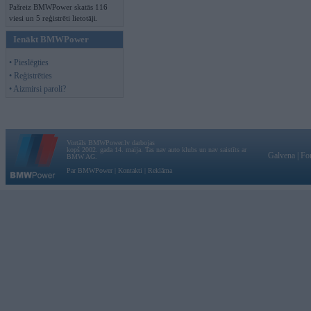
Pašreiz BMWPower skatās 116
viesi un 5 reģistrēti lietotāji.
Ienākt BMWPower
• Pieslēgties
• Reģistrēties
• Aizmirsi paroli?
Vortāls BMWPower.lv darbojas
kopš 2002. gada 14. maija. Tas nav auto klubs un nav saistīts ar
Galvena
|
Fo
BMW AG.
Par BMWPower
|
Kontakti
|
Reklāma