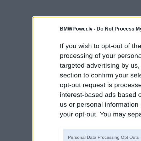
BMWPower.lv -
Do Not Process My
If you wish to opt-out of the
processing of your personal
targeted advertising by us
section to confirm your sel
opt-out request is proces
interest-based ads based o
us or personal information d
your opt-out. You may separ
disclosure of your personal
IAB’s list of downstream pa
Personal Data Processing Opt Outs