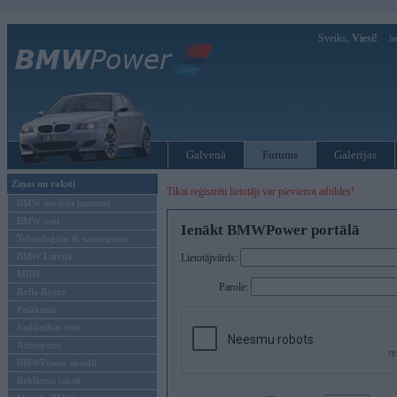
Sveiks,
Viesi!
Ie
Galvenā
Forums
Galerijas
Ziņas un raksti
Tikai reģistrēti lietotāji var pievienot atbildes!
BMW modeļu jaunumi
BMW testi
Ienākt BMWPower portālā
Tehnoloģijas & sasniegumi
BMW Latvijā
Lietotājvārds:
MINI
Parole:
Rolls-Royce
Pasākumi
Vadāmības tests
Autosports
BMWPower aktuāli
Reklāmas raksti