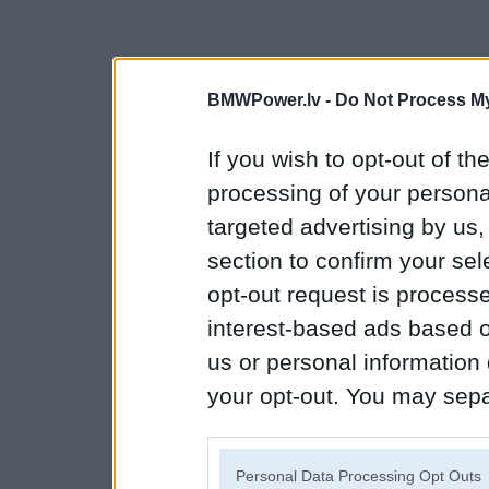
BMWPower.lv -
Do Not Process My
If you wish to opt-out of the
processing of your personal
targeted advertising by us
section to confirm your sel
opt-out request is proces
interest-based ads based o
us or personal information d
your opt-out. You may separ
disclosure of your personal
IAB’s list of downstream pa
Personal Data Processing Opt Outs