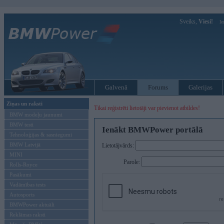
Sveiks,
Viesi!
Ie
Galvenā
Forums
Galerijas
Ziņas un raksti
Tikai reģistrēti lietotāji var pievienot atbildes!
BMW modeļu jaunumi
BMW testi
Ienākt BMWPower portālā
Tehnoloģijas & sasniegumi
BMW Latvijā
Lietotājvārds:
MINI
Parole:
Rolls-Royce
Pasākumi
Vadāmības tests
Autosports
BMWPower aktuāli
Reklāmas raksti