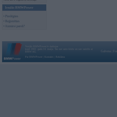
Ienākt BMWPower
• Pieslēgties
• Reģistrēties
• Aizmirsi paroli?
Vortāls BMWPower.lv darbojas
kopš 2002. gada 14. maija. Tas nav auto klubs un nav saistīts ar
Galvena
|
Fo
BMW AG.
Par BMWPower
|
Kontakti
|
Reklāma