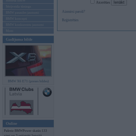
Mēneša BMW
Atcerēties
Sērijveida tūnings
Aizmirsi paroli?
BMW pasaules jaunumi
BMW koncepti
Reģistrēties
BMW konkurentu jaunumi
Moto
Gadījuma bilde
BMW X6 E71 (preses bildes)
Online
Pašreiz BMWPower skatās 133
viesi un 3 reģistrēti lietotāji.