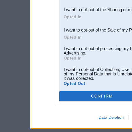
also be disclosed by us to 
I want to opt-out of the Sharing of 
Downstream Participants
th
Opted In
third parties.
I want to opt-out of the Sale of my 
Opted In
I want to opt-out of processing my 
Advertising.
Opted In
I want to opt-out of Collection, Use
of my Personal Data that Is Unrelat
it was collected.
Opted Out
CONFIRM
Data Deletion