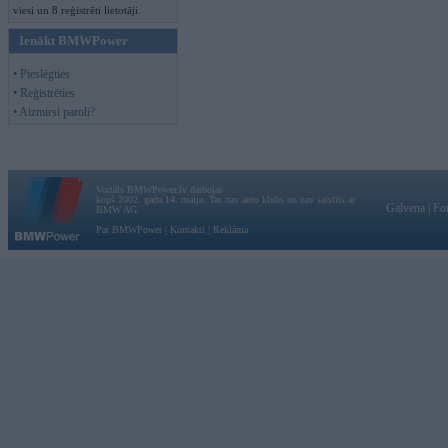
viesi un 8 reģistrēti lietotāji.
Ienākt BMWPower
• Pieslēgties
• Reģistrēties
• Aizmirsi paroli?
Vortāls BMWPower.lv darbojas
kopš 2002. gada 14. maija. Tas nav auto klubs un nav saistīts ar
Galvena
|
Fo
BMW AG.
Par BMWPower
|
Kontakti
|
Reklāma