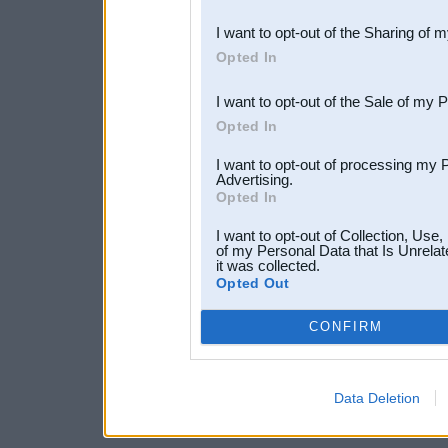
also be disclosed by us to 
I want to opt-out of the Sharing of 
Downstream Participants
th
Opted In
third parties.
I want to opt-out of the Sale of my 
Opted In
I want to opt-out of processing my 
Advertising.
Opted In
I want to opt-out of Collection, Use
of my Personal Data that Is Unrelat
it was collected.
Opted Out
CONFIRM
Data Deletion