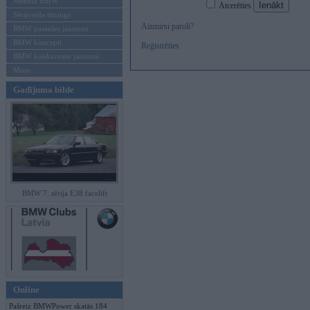
Mēneša BMW
Atcerēties
Sērijveida tūnings
Aizmirsi paroli?
BMW pasaules jaunumi
BMW koncepti
Reģistrēties
BMW konkurentu jaunumi
Moto
Gadījuma bilde
BMW 7. sērija E38 facelift
Online
Pašreiz BMWPower skatās 184