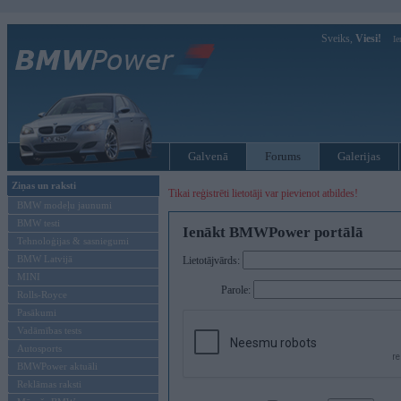
Sveiks,
Viesi!
Ie
Galvenā
Forums
Galerijas
Ziņas un raksti
Tikai reģistrēti lietotāji var pievienot atbildes!
BMW modeļu jaunumi
BMW testi
Ienākt BMWPower portālā
Tehnoloģijas & sasniegumi
BMW Latvijā
Lietotājvārds:
MINI
Parole:
Rolls-Royce
Pasākumi
Vadāmības tests
Autosports
BMWPower aktuāli
Reklāmas raksti