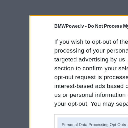
BMWPower.lv -
Do Not Process My
If you wish to opt-out of the
processing of your personal
targeted advertising by us
section to confirm your sel
opt-out request is proces
interest-based ads based o
us or personal information d
your opt-out. You may separ
disclosure of your personal
IAB’s list of downstream pa
Personal Data Processing Opt Outs