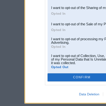
also be disclosed by us to 
I want to opt-out of the Sharing of 
Downstream Participants
th
Opted In
third parties.
I want to opt-out of the Sale of my 
Opted In
I want to opt-out of processing my 
Advertising.
Opted In
I want to opt-out of Collection, Use
of my Personal Data that Is Unrelat
it was collected.
Opted Out
CONFIRM
Data Deletion