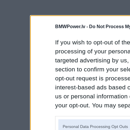
BMWPower.lv -
Do Not Process My
If you wish to opt-out of the
processing of your personal
targeted advertising by us
section to confirm your sel
opt-out request is proces
interest-based ads based o
us or personal information d
your opt-out. You may separ
disclosure of your personal
IAB’s list of downstream pa
Personal Data Processing Opt Outs