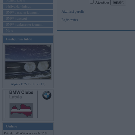
Mēneša BMW
Atcerēties
Sērijveida tūnings
Aizmirsi paroli?
BMW pasaules jaunumi
BMW koncepti
Reģistrēties
BMW konkurentu jaunumi
Moto
Gadījuma bilde
Alpina B7S Turbo (E12)
Online
Pašreiz BMWPower skatās 118