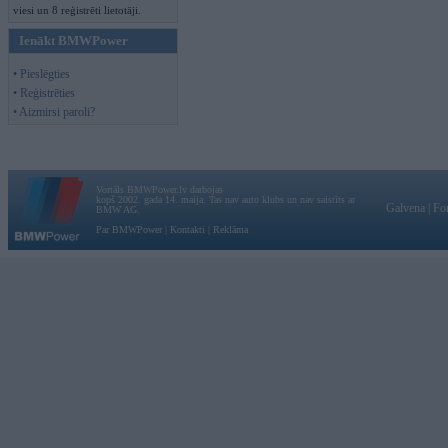
viesi un 8 reģistrēti lietotāji.
Ienākt BMWPower
• Pieslēgties
• Reģistrēties
• Aizmirsi paroli?
Vortāls BMWPower.lv darbojas
kopš 2002. gada 14. maija. Tas nav auto klubs un nav saistīts ar
Galvena
|
Fo
BMW AG.
Par BMWPower
|
Kontakti
|
Reklāma