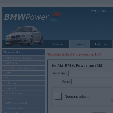
Sveiks,
Viesi!
Ie
Galvenā
Forums
Galerijas
Ziņas un raksti
Tikai reģistrēti lietotāji var pievienot atbildes!
BMW modeļu jaunumi
BMW testi
Ienākt BMWPower portālā
Tehnoloģijas & sasniegumi
BMW Latvijā
Lietotājvārds:
MINI
Parole:
Rolls-Royce
Pasākumi
Vadāmības tests
Autosports
BMWPower aktuāli
Reklāmas raksti