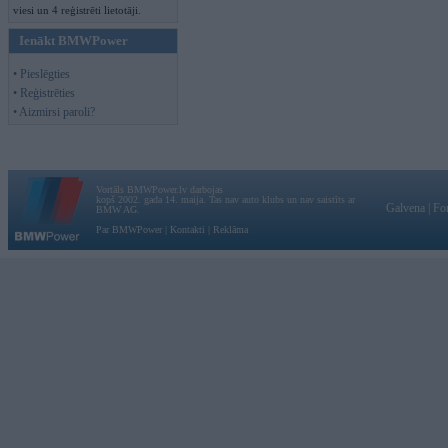
viesi un 4 reģistrēti lietotāji.
Ienākt BMWPower
• Pieslēgties
• Reģistrēties
• Aizmirsi paroli?
Vortāls BMWPower.lv darbojas
kopš 2002. gada 14. maija. Tas nav auto klubs un nav saistīts ar
Galvena
|
Fo
BMW AG.
Par BMWPower
|
Kontakti
|
Reklāma