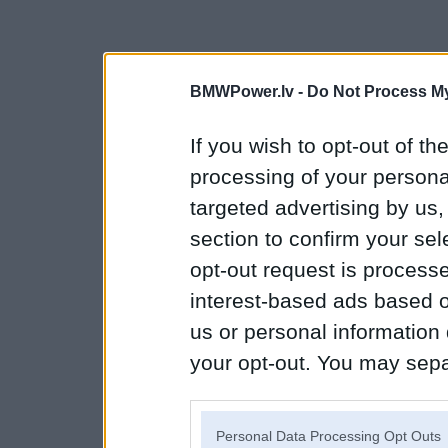
BMWPower.lv -
Do Not Process My
If you wish to opt-out of the
processing of your personal
targeted advertising by us
section to confirm your sel
opt-out request is proces
interest-based ads based o
us or personal information d
your opt-out. You may separ
disclosure of your personal
IAB’s list of downstream pa
Personal Data Processing Opt Outs