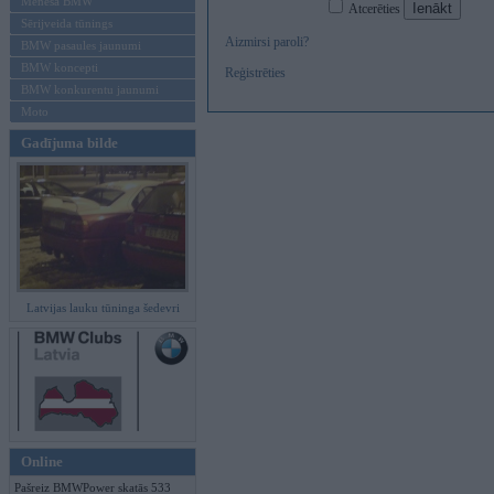
Mēneša BMW
Atcerēties
Sērijveida tūnings
Aizmirsi paroli?
BMW pasaules jaunumi
BMW koncepti
Reģistrēties
BMW konkurentu jaunumi
Moto
Gadījuma bilde
Latvijas lauku tūninga šedevri
Online
Pašreiz BMWPower skatās 533