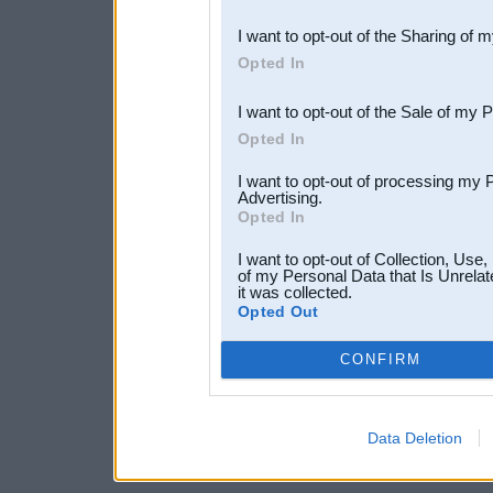
also be disclosed by us to 
I want to opt-out of the Sharing of 
Downstream Participants
th
Opted In
third parties.
I want to opt-out of the Sale of my 
Opted In
I want to opt-out of processing my 
Advertising.
Opted In
I want to opt-out of Collection, Use
of my Personal Data that Is Unrelat
it was collected.
Opted Out
CONFIRM
Data Deletion