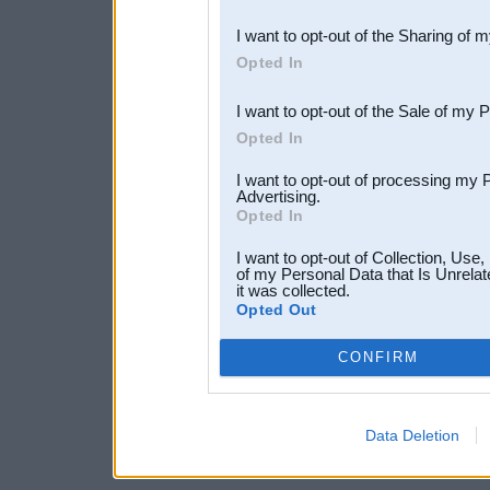
also be disclosed by us to 
I want to opt-out of the Sharing of 
Downstream Participants
th
Opted In
third parties.
I want to opt-out of the Sale of my 
Opted In
I want to opt-out of processing my 
Advertising.
Opted In
I want to opt-out of Collection, Use
of my Personal Data that Is Unrelat
it was collected.
Opted Out
CONFIRM
Data Deletion