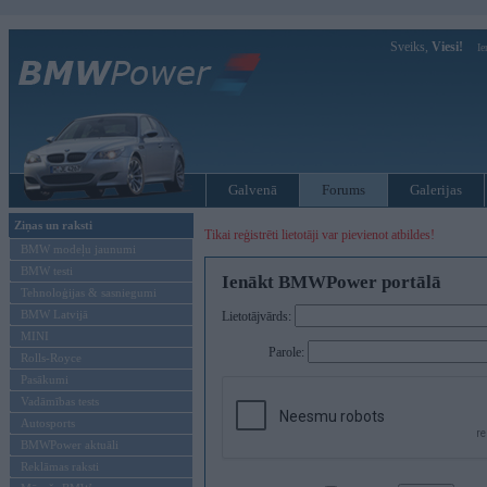
Sveiks,
Viesi!
Ie
Galvenā
Forums
Galerijas
Ziņas un raksti
Tikai reģistrēti lietotāji var pievienot atbildes!
BMW modeļu jaunumi
BMW testi
Ienākt BMWPower portālā
Tehnoloģijas & sasniegumi
BMW Latvijā
Lietotājvārds:
MINI
Parole:
Rolls-Royce
Pasākumi
Vadāmības tests
Autosports
BMWPower aktuāli
Reklāmas raksti