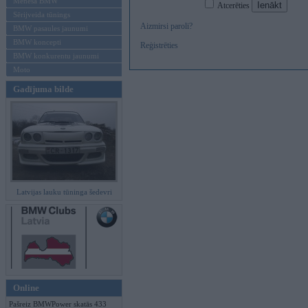
Mēneša BMW
Atcerēties
Sērijveida tūnings
Aizmirsi paroli?
BMW pasaules jaunumi
BMW koncepti
Reģistrēties
BMW konkurentu jaunumi
Moto
Gadījuma bilde
Latvijas lauku tūninga šedevri
Online
Pašreiz BMWPower skatās 433