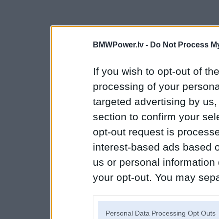
BMWPower.lv -
Do Not Process My
If you wish to opt-out of the
processing of your personal
targeted advertising by us
section to confirm your sel
opt-out request is proces
interest-based ads based o
us or personal information d
your opt-out. You may separ
disclosure of your personal
IAB’s list of downstream pa
Personal Data Processing Opt Outs