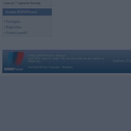
viesi un 7 reģistrēti lietotāji.
Ienākt BMWPower
• Pieslēgties
• Reģistrēties
• Aizmirsi paroli?
Vortāls BMWPower.lv darbojas
kopš 2002. gada 14. maija. Tas nav auto klubs un nav saistīts ar
Galvena
|
Fo
BMW AG.
Par BMWPower
|
Kontakti
|
Reklāma