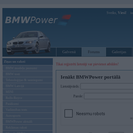
Sveiks,
Viesi!
Ie
Galvenā
Forums
Galerijas
Ziņas un raksti
Tikai reģistrēti lietotāji var pievienot atbildes!
BMW modeļu jaunumi
BMW testi
Ienākt BMWPower portālā
Tehnoloģijas & sasniegumi
BMW Latvijā
Lietotājvārds:
MINI
Parole:
Rolls-Royce
Pasākumi
Vadāmības tests
Autosports
BMWPower aktuāli
Reklāmas raksti