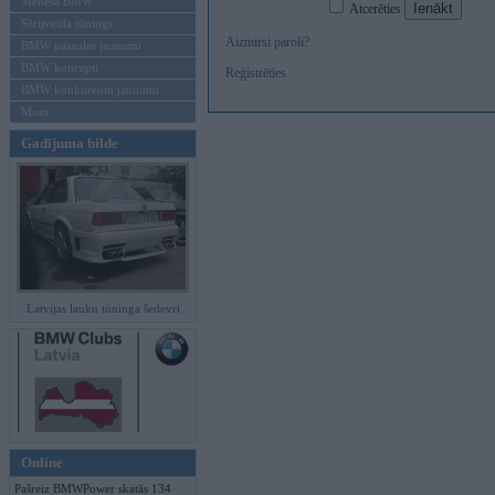
Mēneša BMW
Atcerēties
Sērijveida tūnings
Aizmirsi paroli?
BMW pasaules jaunumi
BMW koncepti
Reģistrēties
BMW konkurentu jaunumi
Moto
Gadījuma bilde
Latvijas lauku tūninga šedevri
Online
Pašreiz BMWPower skatās 134