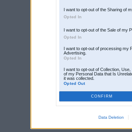
also be disclosed by us to 
I want to opt-out of the Sharing of 
Downstream Participants
th
Opted In
third parties.
I want to opt-out of the Sale of my 
Opted In
I want to opt-out of processing my 
Advertising.
Opted In
I want to opt-out of Collection, Use
of my Personal Data that Is Unrelat
it was collected.
Opted Out
CONFIRM
Data Deletion