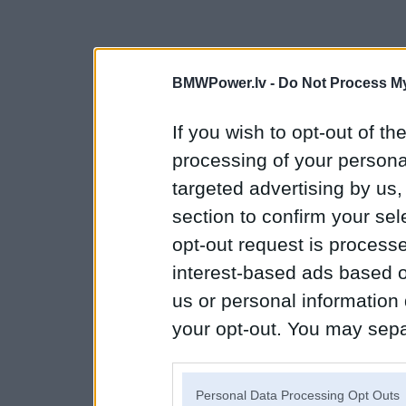
BMWPower.lv -
Do Not Process My
If you wish to opt-out of the
processing of your personal
targeted advertising by us
section to confirm your sel
opt-out request is proces
interest-based ads based o
us or personal information d
your opt-out. You may separ
disclosure of your personal
IAB’s list of downstream pa
Personal Data Processing Opt Outs