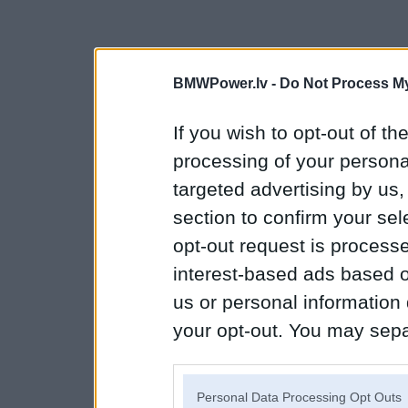
BMWPower.lv -
Do Not Process My
If you wish to opt-out of the
processing of your personal
targeted advertising by us
section to confirm your sel
opt-out request is proces
interest-based ads based o
us or personal information d
your opt-out. You may separ
disclosure of your personal
IAB’s list of downstream pa
Personal Data Processing Opt Outs