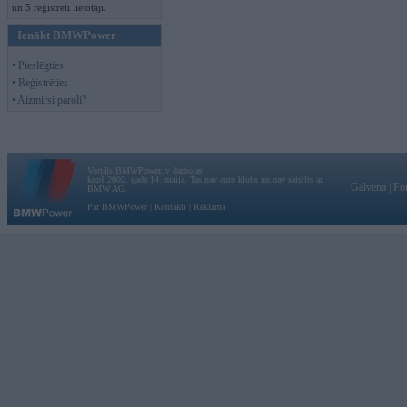
un 5 reģistrēti lietotāji.
Ienākt BMWPower
• Pieslēgties
• Reģistrēties
• Aizmirsi paroli?
Vortāls BMWPower.lv darbojas
kopš 2002. gada 14. maija. Tas nav auto klubs un nav saistīts ar
Galvena
|
Fo
BMW AG.
Par BMWPower
|
Kontakti
|
Reklāma