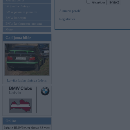
Mēneša BMW
Atcerēties
Sērijveida tūnings
Aizmirsi paroli?
BMW pasaules jaunumi
BMW koncepti
Reģistrēties
BMW konkurentu jaunumi
Moto
Gadījuma bilde
Latvijas lauku tūninga šedevri
Online
Pašreiz BMWPower skatās 88 viesi