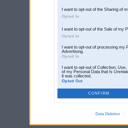
also be disclosed by us to 
I want to opt-out of the Sharing of 
Downstream Participants
th
Opted In
third parties.
I want to opt-out of the Sale of my 
Opted In
I want to opt-out of processing my 
Advertising.
Opted In
I want to opt-out of Collection, Use
of my Personal Data that Is Unrelat
it was collected.
Opted Out
CONFIRM
Data Deletion