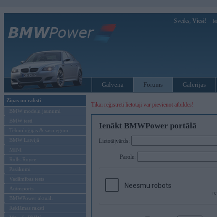
Sveiks,
Viesi!
Ie
Galvenā
Forums
Galerijas
Ziņas un raksti
Tikai reģistrēti lietotāji var pievienot atbildes!
BMW modeļu jaunumi
BMW testi
Ienākt BMWPower portālā
Tehnoloģijas & sasniegumi
BMW Latvijā
Lietotājvārds:
MINI
Parole:
Rolls-Royce
Pasākumi
Vadāmības tests
Autosports
BMWPower aktuāli
Reklāmas raksti