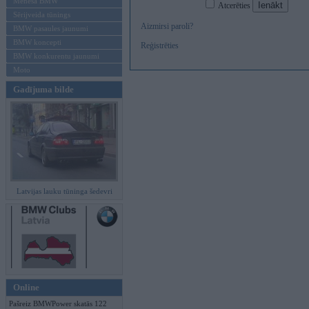
Mēneša BMW
Atcerēties
Sērijveida tūnings
Aizmirsi paroli?
BMW pasaules jaunumi
BMW koncepti
Reģistrēties
BMW konkurentu jaunumi
Moto
Gadījuma bilde
Latvijas lauku tūninga šedevri
Online
Pašreiz BMWPower skatās 122