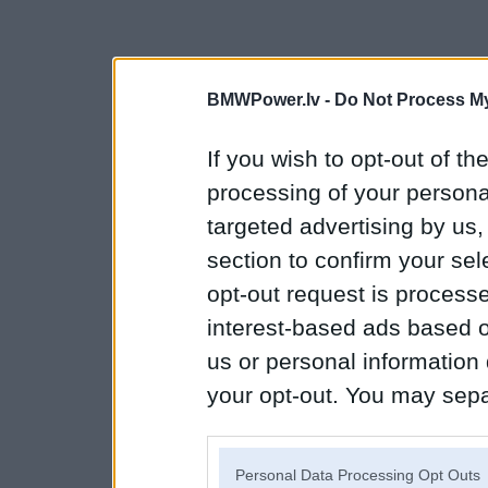
BMWPower.lv -
Do Not Process My
If you wish to opt-out of the
processing of your personal
targeted advertising by us
section to confirm your sel
opt-out request is proces
interest-based ads based o
us or personal information d
your opt-out. You may separ
disclosure of your personal
IAB’s list of downstream pa
Personal Data Processing Opt Outs