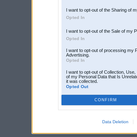
also be disclosed by us to 
I want to opt-out of the Sharing of 
Downstream Participants
th
Opted In
third parties.
I want to opt-out of the Sale of my 
Opted In
I want to opt-out of processing my 
Advertising.
Opted In
I want to opt-out of Collection, Use
of my Personal Data that Is Unrelat
it was collected.
Opted Out
CONFIRM
Data Deletion