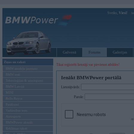
Sveiks,
Viesi!
Ie
Galvenā
Forums
Galerijas
Ziņas un raksti
Tikai reģistrēti lietotāji var pievienot atbildes!
BMW modeļu jaunumi
BMW testi
Ienākt BMWPower portālā
Tehnoloģijas & sasniegumi
BMW Latvijā
Lietotājvārds:
MINI
Parole:
Rolls-Royce
Pasākumi
Vadāmības tests
Autosports
BMWPower aktuāli
Reklāmas raksti