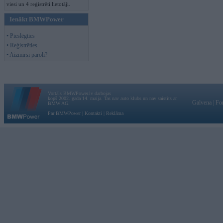
viesi un 4 reģistrēti lietotāji.
Ienākt BMWPower
• Pieslēgties
• Reģistrēties
• Aizmirsi paroli?
Vortāls BMWPower.lv darbojas
kopš 2002. gada 14. maija. Tas nav auto klubs un nav saistīts ar
Galvena
|
Fo
BMW AG.
Par BMWPower
|
Kontakti
|
Reklāma