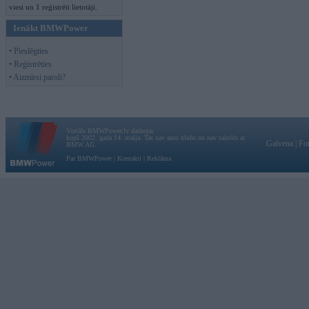
viesi un 1 reģistrēti lietotāji.
Ienākt BMWPower
• Pieslēgties
• Reģistrēties
• Aizmirsi paroli?
Vortāls BMWPower.lv darbojas
kopš 2002. gada 14. maija. Tas nav auto klubs un nav saistīts ar
Galvena
|
Fo
BMW AG.
Par BMWPower
|
Kontakti
|
Reklāma