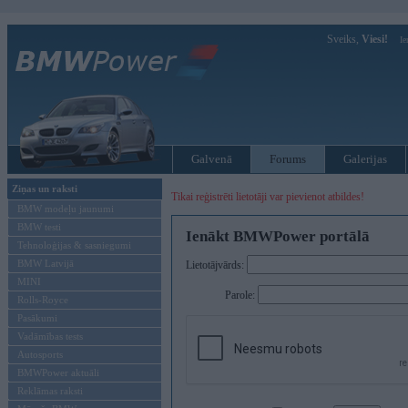
Sveiks,
Viesi!
Ie
Galvenā
Forums
Galerijas
Ziņas un raksti
Tikai reģistrēti lietotāji var pievienot atbildes!
BMW modeļu jaunumi
BMW testi
Ienākt BMWPower portālā
Tehnoloģijas & sasniegumi
BMW Latvijā
Lietotājvārds:
MINI
Parole:
Rolls-Royce
Pasākumi
Vadāmības tests
Autosports
BMWPower aktuāli
Reklāmas raksti