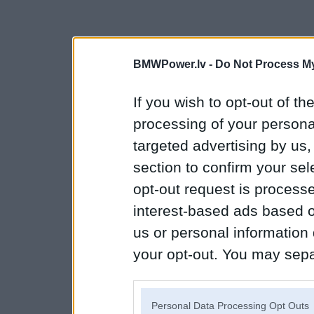
BMWPower.lv -
Do Not Process My
If you wish to opt-out of the
processing of your personal
targeted advertising by us
section to confirm your sel
opt-out request is proces
interest-based ads based o
us or personal information d
your opt-out. You may separ
disclosure of your personal
IAB’s list of downstream pa
Personal Data Processing Opt Outs