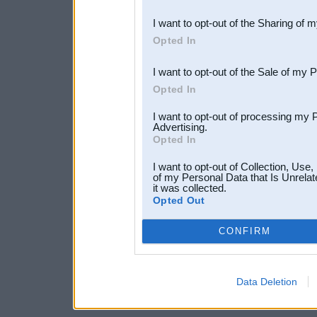
also be disclosed by us to 
I want to opt-out of the Sharing of 
Downstream Participants
th
Opted In
third parties.
I want to opt-out of the Sale of my 
Opted In
I want to opt-out of processing my 
Advertising.
Opted In
I want to opt-out of Collection, Use
of my Personal Data that Is Unrelat
it was collected.
Opted Out
CONFIRM
Data Deletion