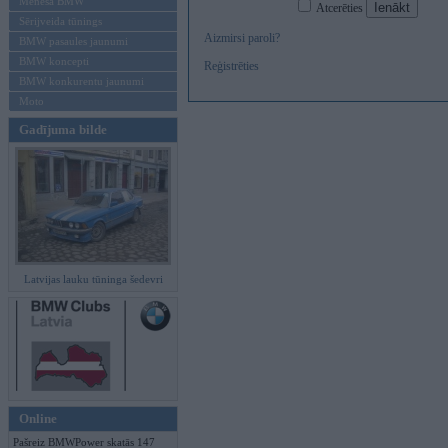
Mēneša BMW
Atcerēties
Sērijveida tūnings
Aizmirsi paroli?
BMW pasaules jaunumi
BMW koncepti
Reģistrēties
BMW konkurentu jaunumi
Moto
Gadījuma bilde
Latvijas lauku tūninga šedevri
Online
Pašreiz BMWPower skatās 147