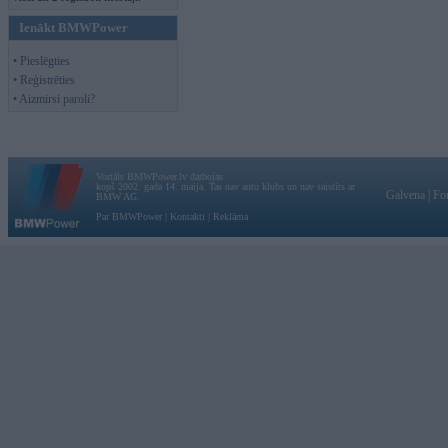
Ienākt BMWPower
• Pieslēgties
• Reģistrēties
• Aizmirsi paroli?
Vortāls BMWPower.lv darbojas
kopš 2002. gada 14. maija. Tas nav auto klubs un nav saistīts ar
Galvena
|
Fo
BMW AG.
Par BMWPower
|
Kontakti
|
Reklāma