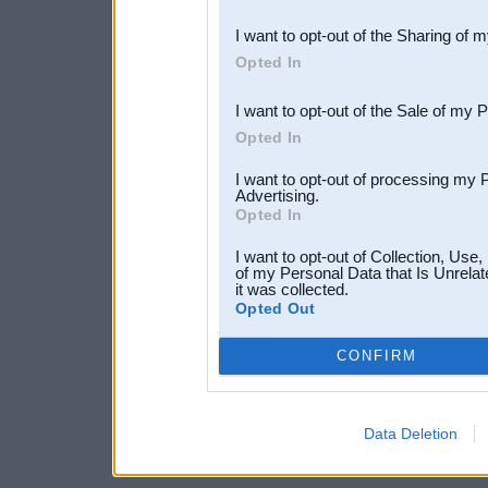
also be disclosed by us to 
I want to opt-out of the Sharing of 
Downstream Participants
th
Opted In
third parties.
I want to opt-out of the Sale of my 
Opted In
I want to opt-out of processing my 
Advertising.
Opted In
I want to opt-out of Collection, Use
of my Personal Data that Is Unrelat
it was collected.
Opted Out
CONFIRM
Data Deletion