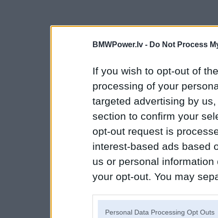
BMWPower.lv -
Do Not Process My
If you wish to opt-out of the
processing of your personal
targeted advertising by us
section to confirm your sel
opt-out request is proces
interest-based ads based o
us or personal information d
your opt-out. You may separ
disclosure of your personal
IAB’s list of downstream pa
Personal Data Processing Opt Outs