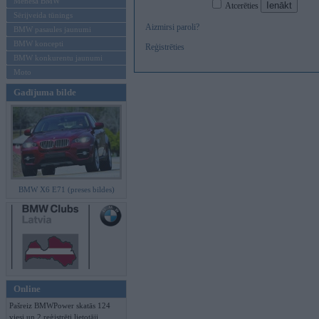
Mēneša BMW
Atcerēties
Sērijveida tūnings
Aizmirsi paroli?
BMW pasaules jaunumi
BMW koncepti
Reģistrēties
BMW konkurentu jaunumi
Moto
Gadījuma bilde
BMW X6 E71 (preses bildes)
Online
Pašreiz BMWPower skatās 124
viesi un 2 reģistrēti lietotāji.