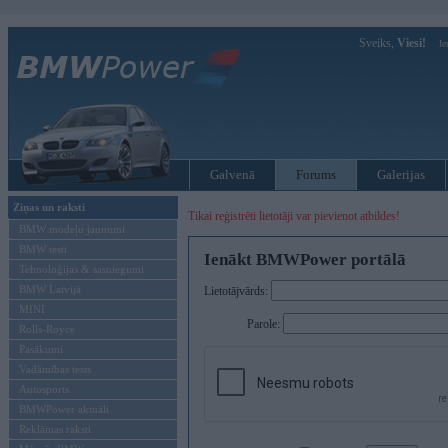
Sveiks,
Viesi!
Ie
Galvenā
Forums
Galerijas
Ziņas un raksti
Tikai reģistrēti lietotāji var pievienot atbildes!
BMW modeļu jaunumi
BMW testi
Ienākt BMWPower portālā
Tehnoloģijas & sasniegumi
BMW Latvijā
Lietotājvārds:
MINI
Parole:
Rolls-Royce
Pasākumi
Vadāmības tests
Autosports
BMWPower aktuāli
Reklāmas raksti